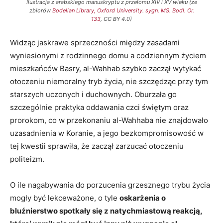
Ilustracja z arabskiego manuskryptu z przełomu XIV i XV wieku (ze
zbiorów
Bodelian Library, Oxford University. sygn. MS. Bodl. Or.
133
, CC BY 4.0)
Widząc jaskrawe sprzeczności między zasadami
wyniesionymi z rodzinnego domu a codziennym życiem
mieszkańców Basry, al-Wahhab szybko zaczął wytykać
otoczeniu niemoralny tryb życia, nie szczędząc przy tym
starszych uczonych i duchownych. Oburzała go
szczególnie praktyka oddawania czci świętym oraz
prorokom, co w przekonaniu al-Wahhaba nie znajdowało
uzasadnienia w Koranie, a jego bezkompromisowość w
tej kwestii sprawiła, że zaczął zarzucać otoczeniu
politeizm.
O ile nagabywania do porzucenia grzesznego trybu życia
mogły być lekceważone, o tyle
oskarżenia o
bluźnierstwo spotkały się z natychmiastową reakcją,