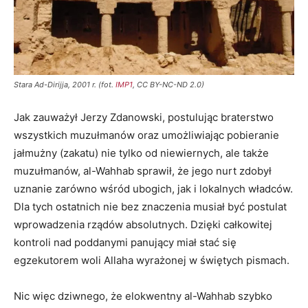
Stara Ad-Dirijja, 2001 r. (fot.
IMP1
, CC BY-NC-ND 2.0)
Jak zauważył Jerzy Zdanowski, postulując braterstwo
wszystkich muzułmanów oraz umożliwiając pobieranie
jałmużny (zakatu) nie tylko od niewiernych, ale także
muzułmanów, al-Wahhab sprawił, że jego nurt zdobył
uznanie zarówno wśród ubogich, jak i lokalnych władców.
Dla tych ostatnich nie bez znaczenia musiał być postulat
wprowadzenia rządów absolutnych. Dzięki całkowitej
kontroli nad poddanymi panujący miał stać się
egzekutorem woli Allaha wyrażonej w świętych pismach.
Nic więc dziwnego, że elokwentny al-Wahhab szybko