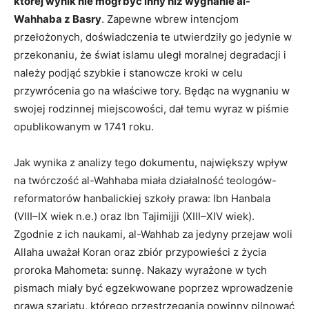
której wynik nie mógł być inny niż wygnanie al-
Wahhaba z Basry
. Zapewne wbrew intencjom
przełożonych, doświadczenia te utwierdziły go jedynie w
przekonaniu, że świat islamu uległ moralnej degradacji i
należy podjąć szybkie i stanowcze kroki w celu
przywrócenia go na właściwe tory. Będąc na wygnaniu w
swojej rodzinnej miejscowości, dał temu wyraz w piśmie
opublikowanym w 1741 roku.
Jak wynika z analizy tego dokumentu, największy wpływ
na twórczość al-Wahhaba miała działalność teologów-
reformatorów hanbalickiej szkoły prawa: Ibn Hanbala
(VIII–IX wiek n.e.) oraz Ibn Tajimijji (XIII–XIV wiek).
Zgodnie z ich naukami, al-Wahhab za jedyny przejaw woli
Allaha uważał Koran oraz zbiór przypowieści z życia
proroka Mahometa: sunnę. Nakazy wyrażone w tych
pismach miały być egzekwowane poprzez wprowadzenie
prawa szariatu, którego przestrzegania powinny pilnować