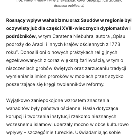
(fot. William Henry Irvine Shakespear, Royal Geographical Society,
domena publiczna)
Rosnący wpływ wahabizmu oraz Saudów w regionie był
oczywisty już dla części XVIII-wiecznych dyplomatów i
podróżników
, w tym Carstena Niebuhra, autora „Opisu
podroży do Arabii i innych krajów ościennych z 1778
roku”
.
Donosili oni o nowych praktykach religijnych
egzekwowanych z coraz większą żarliwością, w tym o
niszczeniach grobów świętych oraz zarzuceniu tradycji
wymieniania imion proroków w modłach przez szybko
poszerzające się kręgi zwolenników reformy.
Wyjątkowo zaniepokojone wzrostem znaczenia
wahabitów były państwa ościenne. Hasła dotyczące
korupcji i tworzenia instytucji rzekomo nieznanych
wczesnemu islamowi uderzały mocno w obce kulturowo
wpływy – szczególnie tureckie. Uświadamiając sobie