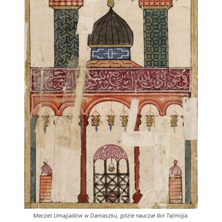
Meczet Umajjadów w Damaszku, gdzie nauczał Ibn Tajimijja.