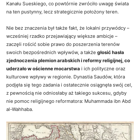
Kanału Sueskiego, co powtórnie zwróciło uwagę świata
na ten pustynny, lecz strategicznie położony teren.
Nie bez znaczenia był także fakt, że lokalni przywódcy –
wcześniej rzadko przejawiający większe ambicje –
zaczęli rościć sobie prawo do poszerzenia terenów
swoich bezpośrednich wpływów, a także
głosić hasła
zjednoczenia plemion arabskich i reformy religijnej, co
uderzało w ościenne mocarstwa
i ich polityczne oraz
kulturowe wpływy w regionie. Dynastia Saudów, która
podjęła się tego zadania i ostatecznie osiągnęła swój cel,
z pewnością nie odniosłaby aż takiego sukcesu, gdyby
nie pomoc religijnego reformatora: Muhammada ibn Abd
al-Wahhaba.