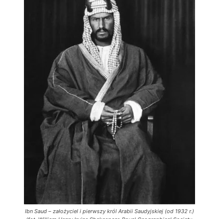
Ibn Saud – założyciel i pierwszy król Arabii Saudyjskiej (od 1932 r.)