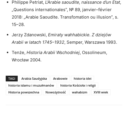
Philippe Petriat,
L’Arabie saoudite, naissance d’un Etat
,
„Questions internationales”, № 89, janvier–février
2018: „Arabie Saoudite. Transfomation ou illusion”, s.
15–28.
Jerzy Zdanowski,
Emiraty wahhabickie. Z dziejów
Arabii w latach 1745–1932
, Semper, Warszawa 1993.
Tenże,
Historia Arabii Wschodniej
, Ossolineum,
Wrocław 2004.
TAGI
Arabia Saudyjska
Arabowie
historia idei
historia islamu i muzułmanów
historia Kościoła i religii
Historia powszechna
Nowożytność
wahabizm
XVIII wiek