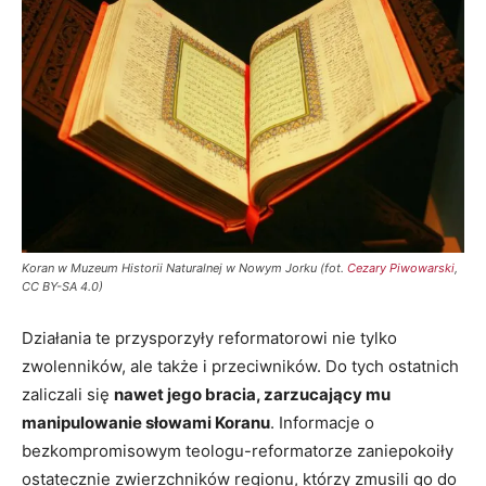
Koran w Muzeum Historii Naturalnej w Nowym Jorku (fot.
Cezary Piwowarski
,
CC BY-SA 4.0)
Działania te przysporzyły reformatorowi nie tylko
zwolenników, ale także i przeciwników. Do tych ostatnich
zaliczali się
nawet jego bracia, zarzucający mu
manipulowanie słowami Koranu
. Informacje o
bezkompromisowym teologu-reformatorze zaniepokoiły
ostatecznie zwierzchników regionu, którzy zmusili go do