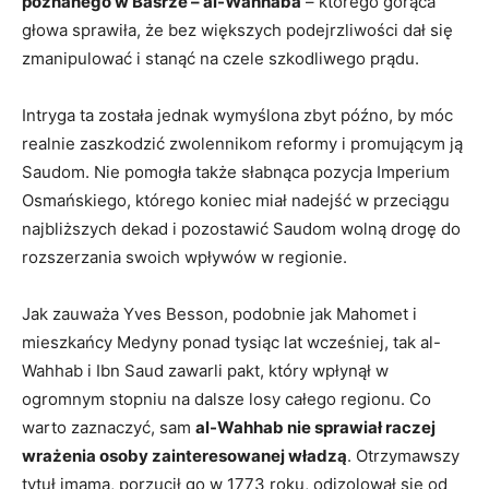
poznanego w Basrze – al-Wahhaba
– którego gorąca
głowa sprawiła, że bez większych podejrzliwości dał się
zmanipulować i stanąć na czele szkodliwego prądu.
Intryga ta została jednak wymyślona zbyt późno, by móc
realnie zaszkodzić zwolennikom reformy i promującym ją
Saudom. Nie pomogła także słabnąca pozycja Imperium
Osmańskiego, którego koniec miał nadejść w przeciągu
najbliższych dekad i pozostawić Saudom wolną drogę do
rozszerzania swoich wpływów w regionie.
Jak zauważa Yves Besson, podobnie jak Mahomet i
mieszkańcy Medyny ponad tysiąc lat wcześniej, tak al-
Wahhab i Ibn Saud zawarli pakt, który wpłynął w
ogromnym stopniu na dalsze losy całego regionu. Co
warto zaznaczyć, sam
al-Wahhab nie sprawiał raczej
wrażenia osoby zainteresowanej władzą
. Otrzymawszy
tytuł imama, porzucił go w 1773 roku, odizolował się od