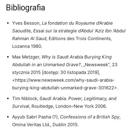
Bibliografia
Yves Besson,
La fondation du Royaume d’Arabie
Saoudite, Essai sur la strategie d’Abdul ‘Aziz Ibn ‘Abdul
Rahman Al Saud
, Editions des Trois Continents,
Lozanna 1980.
Max Metzger,
Why is Saudi Arabia Burying King
Abdullah in an Unmarked Grave?
, „Newsweek”, 23
stycznia 2015 [dostęp: 30 listopada 2019],
<https://www.newsweek.com/why-saudi-arabia-
burying-king-abdullah-unmarked-grave-301622>.
Tim Niblock,
Saudi Arabia. Power, Legitimacy, and
Survival
, Routledge, London–New York 2006.
Ayyub Sabri Pasha (?),
Confessions of a British Spy
,
Omina Veritas Ltd., Dublin 2015.