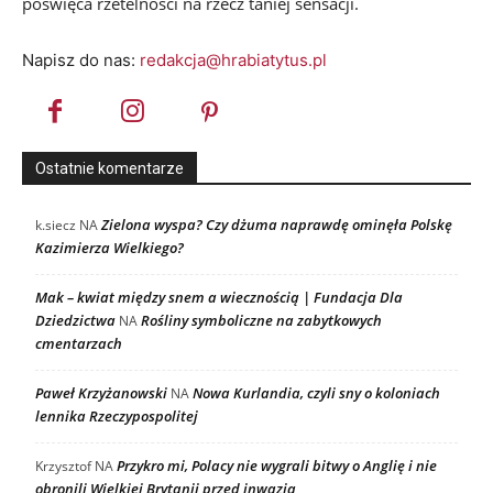
poświęca rzetelności na rzecz taniej sensacji.
Napisz do nas:
redakcja@hrabiatytus.pl
Ostatnie komentarze
Zielona wyspa? Czy dżuma naprawdę ominęła Polskę
k.siecz
NA
Kazimierza Wielkiego?
Mak – kwiat między snem a wiecznością | Fundacja Dla
Dziedzictwa
Rośliny symboliczne na zabytkowych
NA
cmentarzach
Paweł Krzyżanowski
Nowa Kurlandia, czyli sny o koloniach
NA
lennika Rzeczypospolitej
Przykro mi, Polacy nie wygrali bitwy o Anglię i nie
Krzysztof
NA
obronili Wielkiej Brytanii przed inwazją