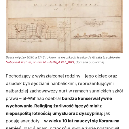
Basra między 1690 a 1743 rokiem na rysunkach Isaaka de Graafa (ze zbiorów
Nationaal Archief, nr inw. NL-HaNA_4.VEL_863
, domena publiczna)
Pochodzący z wykształconej rodziny – jego ojciec oraz
dziadek byli sędziami hanbalickimi, reprezentującymi
najbardziej zachowawczy nurt w ramach sunnickich szkół
prawa – al-Wahhab odebrał
bardzo konserwatywne
wychowanie. Religijną żarliwość łączyć miał z
niepospolitą lotnością umysłu oraz dyscypliną
: jak
podają anegdoty –
w wieku 10 lat nauczył się Koranu na
pamięć
. Idąc śladami przodków, swoje życie postanowił