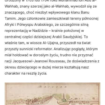
Urodzony w 1703 lub 1704 roku Muhammad Ibn Abd al-
Wahhab, znany szerzej jako al-Wahhab, wywodził się ze
znaczącego, choć niezbyt wpływowego klanu Banu
Tamim. Jego członkowie zamieszkiwali tereny północnej
Afryki i Półwyspu Arabskiego, ze szczególnie silną
reprezentacją w Nadżdzie – krainie położonej w
centralnej części dzisiejszej Arabii Saudyjskiej. To
właśnie tam, w wiosce Al-Ujajna, przyszedł na świat
przyszły sunnicki reformator. Analizując poglądy, którym
miał hołdować w dorosłym życiu, trudno nie przyznać
racji Jacquesowi-Jeanowi Rousseau, że doświadczenia z
okresu dziecięcego w dużej mierze kształtują nasz
charakter na resztę życia.