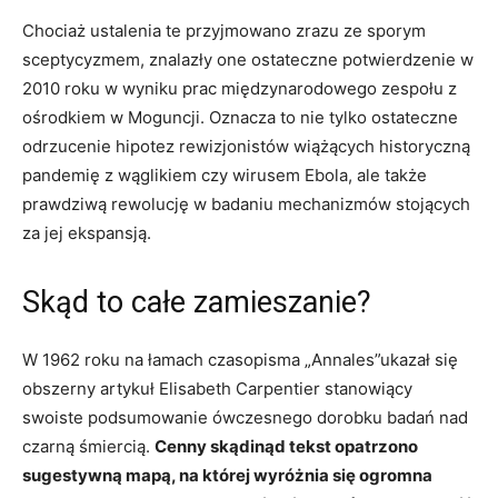
Chociaż ustalenia te przyjmowano zrazu ze sporym
sceptycyzmem, znalazły one ostateczne potwierdzenie w
2010 roku w wyniku prac międzynarodowego zespołu z
ośrodkiem w Moguncji. Oznacza to nie tylko ostateczne
odrzucenie hipotez rewizjonistów wiążących historyczną
pandemię z wąglikiem czy wirusem Ebola, ale także
prawdziwą rewolucję w badaniu mechanizmów stojących
za jej ekspansją.
Skąd to całe zamieszanie?
W 1962 roku na łamach czasopisma „Annales”ukazał się
obszerny artykuł Elisabeth Carpentier stanowiący
swoiste podsumowanie ówczesnego dorobku badań nad
czarną śmiercią.
Cenny skądinąd tekst opatrzono
sugestywną mapą, na której wyróżnia się ogromna