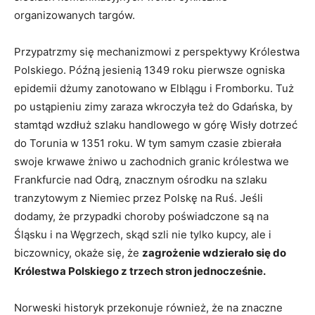
organizowanych targów.
Przypatrzmy się mechanizmowi z perspektywy Królestwa
Polskiego. Późną jesienią 1349 roku pierwsze ogniska
epidemii dżumy zanotowano w Elblągu i Fromborku. Tuż
po ustąpieniu zimy zaraza wkroczyła też do Gdańska, by
stamtąd wzdłuż szlaku handlowego w górę Wisły dotrzeć
do Torunia w 1351 roku. W tym samym czasie zbierała
swoje krwawe żniwo u zachodnich granic królestwa we
Frankfurcie nad Odrą, znacznym ośrodku na szlaku
tranzytowym z Niemiec przez Polskę na Ruś. Jeśli
dodamy, że przypadki choroby poświadczone są na
Śląsku i na Węgrzech, skąd szli nie tylko kupcy, ale i
biczownicy, okaże się, że
zagrożenie wdzierało się do
Królestwa Polskiego z trzech stron jednocześnie.
Norweski historyk przekonuje również, że na znaczne