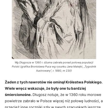
Wg Długosza w 1360 r. dżuma zabrała ponad połowę populacji
Polski (grafika Bronisława Puca wg rysunku Jana Matejki, „Tygodnik
Ilustrowany”, r. 1880, nr 230)
Żaden z tych nawrotów nie ominął Królestwa Polskiego.
Wiele wręcz wskazuje, że były one tu bardziej
śmiercionośne.
Długosz notuje, że w 1360 roku morowe
powietrze zabrało w Polsce więcej niż połowę ludności, a
przecież inne roczniki szły w swych szacunkach jeszcze