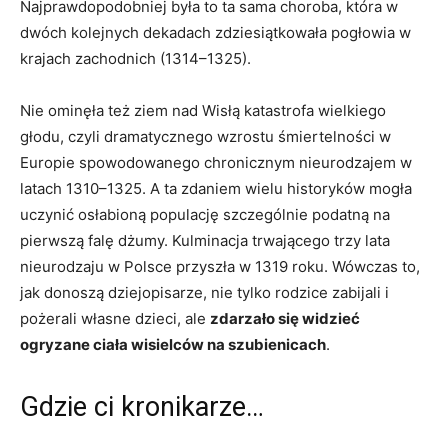
Najprawdopodobniej była to ta sama choroba, która w
dwóch kolejnych dekadach zdziesiątkowała pogłowia w
krajach zachodnich (1314–1325).
Nie ominęła też ziem nad Wisłą katastrofa wielkiego
głodu, czyli dramatycznego wzrostu śmiertelności w
Europie spowodowanego chronicznym nieurodzajem w
latach 1310–1325. A ta zdaniem wielu historyków mogła
uczynić osłabioną populację szczególnie podatną na
pierwszą falę dżumy. Kulminacja trwającego trzy lata
nieurodzaju w Polsce przyszła w 1319 roku. Wówczas to,
jak donoszą dziejopisarze, nie tylko rodzice zabijali i
pożerali własne dzieci, ale
zdarzało się widzieć
ogryzane ciała wisielców na szubienicach
.
Gdzie ci kronikarze…