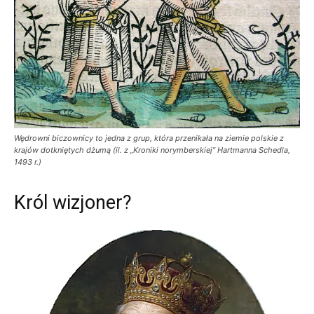
Wędrowni biczownicy to jedna z grup, która przenikała na ziemie polskie z
krajów dotkniętych dżumą (il. z „Kroniki norymberskiej” Hartmanna Schedla,
1493 r.)
Król wizjoner?