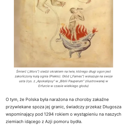
Śmierć („Mors”) siedzi okrakiem na lwie, którego długi ogon jest
zakończony kulą ognia (Piekło). Głód („Fames”) wskazuje na swoje
usta (rys. z „Apokalipsy” w „Biblii Pauperum” zilustrowanej w
Erfurcie w czasie wielkiego głodu)
O tym, że Polska była narażona na choroby zakaźne
przywlekane spoza jej granic, świadczy przekaz Długosza
wspominający pod 1294 rokiem o wystąpieniu na naszych
ziemiach idącego z Azji pomoru bydła.