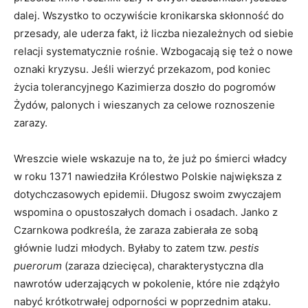
dalej. Wszystko to oczywiście kronikarska skłonność do
przesady, ale uderza fakt, iż liczba niezależnych od siebie
relacji systematycznie rośnie. Wzbogacają się też o nowe
oznaki kryzysu. Jeśli wierzyć przekazom, pod koniec
życia tolerancyjnego Kazimierza doszło do pogromów
Żydów, palonych i wieszanych za celowe roznoszenie
zarazy.
Wreszcie wiele wskazuje na to, że już po śmierci władcy
w roku 1371 nawiedziła Królestwo Polskie największa z
dotychczasowych epidemii. Długosz swoim zwyczajem
wspomina o opustoszałych domach i osadach. Janko z
Czarnkowa podkreśla, że zaraza zabierała ze sobą
głównie ludzi młodych. Byłaby to zatem tzw.
pestis
puerorum
(zaraza dziecięca), charakterystyczna dla
nawrotów uderzających w pokolenie, które nie zdążyło
nabyć krótkotrwałej odporności w poprzednim ataku.