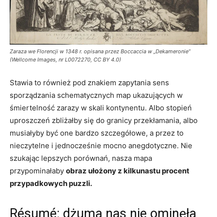
Zaraza we Florencji w 1348 r. opisana przez Boccaccia w „Dekameronie”
(Wellcome Images, nr L0072270, CC BY 4.0)
Stawia to również pod znakiem zapytania sens
sporządzania schematycznych map ukazujących w
śmiertelność zarazy w skali kontynentu. Albo stopień
uproszczeń zbliżałby się do granicy przekłamania, albo
musiałyby być one bardzo szczegółowe, a przez to
nieczytelne i jednocześnie mocno anegdotyczne. Nie
szukając lepszych porównań, nasza mapa
przypominałaby
obraz ułożony z kilkunastu procent
przypadkowych puzzli.
Résumé: dżuma nas nie ominęła