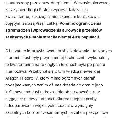
spustoszony przez nawrót epidemii. W czasie pierwszej
zarazy nieodległa Pistoia wprowadziła ścisłą
kwarantannę, zakazując mieszkańcom kontaktów z
objętymi zarazą Pizą i Lukką.
Pomimo ograniczenia
zgromadzeń i wprowadzenia surowych przepisów
sanitarnych Pistoia straciła niemal 40% populacji.
O ile zatem improwizowane próby izolowania otoczonych
murami miast były przynajmniej technicznie wykonalne,
to kwarantanna na rozległych terenach była po prostu
niemożliwa. Przekonał się o tym władca niewielkiej
Aragonii Pedro IV, który mimo ogromnych starań
podejmowanych zanim dżuma dotarła do granic jego
królestwa mógł tylko bezradnie obserwować straty
sięgające połowy ludności. Skuteczniejsze próby
odseparowania większych obszarów wymagały
szczelnych kordonów sanitarnych, a zatem paszportów