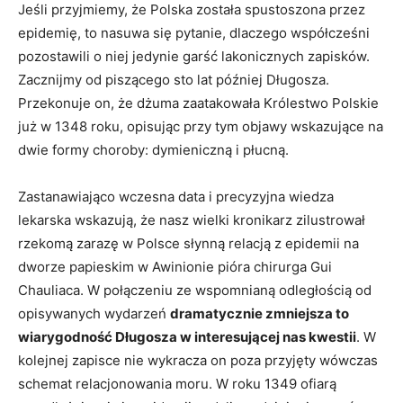
Jeśli przyjmiemy, że Polska została spustoszona przez
epidemię, to nasuwa się pytanie, dlaczego współcześni
pozostawili o niej jedynie garść lakonicznych zapisków.
Zacznijmy od piszącego sto lat później Długosza.
Przekonuje on, że dżuma zaatakowała Królestwo Polskie
już w 1348 roku, opisując przy tym objawy wskazujące na
dwie formy choroby: dymieniczną i płucną.
Zastanawiająco wczesna data i precyzyjna wiedza
lekarska wskazują, że nasz wielki kronikarz zilustrował
rzekomą zarazę w Polsce słynną relacją z epidemii na
dworze papieskim w Awinionie pióra chirurga Gui
Chauliaca. W połączeniu ze wspomnianą odległością od
opisywanych wydarzeń
dramatycznie zmniejsza to
wiarygodność Długosza w interesującej nas kwestii
. W
kolejnej zapisce nie wykracza on poza przyjęty wówczas
schemat relacjonowania moru. W roku 1349 ofiarą