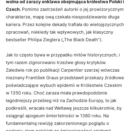
wolna od zarazy enklawa obejmująca królestwa Polski i
Czech.
Pomimo zastrzeżeń autorki o jej prowizorycznym
charakterze, mapę ową czekała niespodziewanie długa
kariera. Przez kolejne dekady trafiała do wielojęzycznych
opracowań, niekiedy tak wpływowych, jak klasyczny
bestseller Philipa Zieglera („The Black Death”).
Jak to często bywa w przypadku mitów historycznych, i
tym razem zignorowano trzeźwe głosy krytyków.
Zaledwie rok po publikacji Carpentier szerzej wówczas
nieznany František Graus przedstawił przekazy źródłowe
poświadczające wybuch epidemii w Królestwie Czeskim
w 1350 roku. Choć zaraza miała prawdopodobnie
łagodniejszy przebieg niż na Zachodzie Europy, to jak
podkreślił, wracała nad Wełtawę jeszcze kilkukrotnie, by
osiągnąć apogeum śmiertelności w 1380 roku. Na
fundamentalną rewizję zakorzenionego poglądu o
ocaleniu ziem polskich ze śmiercionośnej epidemii