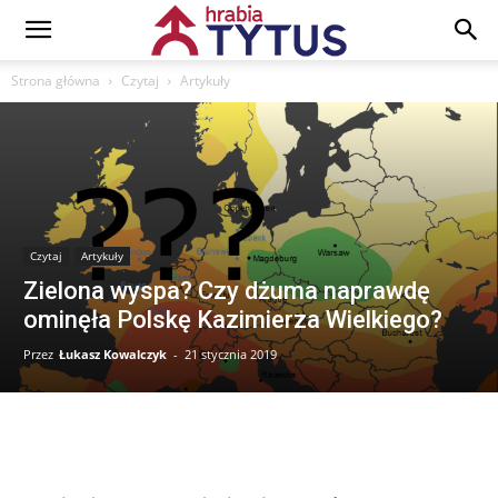
Strona główna
Czytaj
Artykuły
Czytaj
Artykuły
Zielona wyspa? Czy dżuma naprawdę
ominęła Polskę Kazimierza Wielkiego?
Przez
Łukasz Kowalczyk
-
21 stycznia 2019