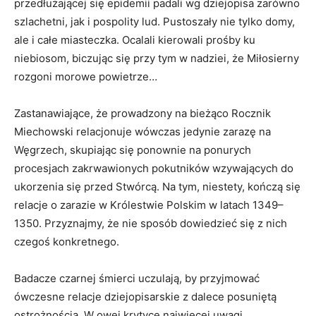
przedłużającej się epidemii padali wg dziejopisa zarówno
szlachetni, jak i pospolity lud. Pustoszały nie tylko domy,
ale i całe miasteczka. Ocalali kierowali prośby ku
niebiosom, biczując się przy tym w nadziei, że Miłosierny
rozgoni morowe powietrze…
Zastanawiające, że prowadzony na bieżąco Rocznik
Miechowski relacjonuje wówczas jedynie zarazę na
Węgrzech, skupiając się ponownie na ponurych
procesjach zakrwawionych pokutników wzywających do
ukorzenia się przed Stwórcą. Na tym, niestety, kończą się
relacje o zarazie w Królestwie Polskim w latach 1349–
1350. Przyznajmy, że nie sposób dowiedzieć się z nich
czegoś konkretnego.
Badacze czarnej śmierci uczulają, by przyjmować
ówczesne relacje dziejopisarskie z dalece posuniętą
ostrożnością. W owej krytyce najwięcej uwagi