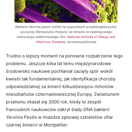
Bakterie Yersinia pestis (żółte) na wypustkach przedżołądka pchły
szczurzej (Xenopsylla cheopis) na obrazie ze skaningowego
mikroskopu elektronowego (fot.
National Institute of Allergy and
Infectious Diseases
, domena publiczna)
Trudno o lepszy moment na ponowne rozpatrzenie tego
problemu. Jeszcze kilka lat temu międzynarodowe
środowisko naukowe pochłaniał zacięty spór wokół
kwestii tak fundamentalnej, jak identyfikacja choroby
odpowiedzialnej za śmierć kilkudziesięciu milionów
mieszkańców czternastowiecznej Europy. Zwiastunem
przełomu okazał się 2000 rok, kiedy to zespół
francuskich naukowców odkrył ślady DNA bakterii
Yersinia Pestis
w miazdze zębowej szkieletów ofiar
czarnej śmierci w Montpellier.