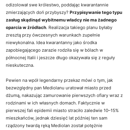
odizolował swe królestwo, poddając kwarantannie
zmierzających doń przybyszy?
Przypisywanie tego typu
zasług skądinąd wybitnemu władcy nie ma żadnego
oparcia w źródłach
. Realizacja takiego planu byłaby
zresztą przy ówczesnych warunkach zupełnie
niewykonalna. Idea kwarantanny jako środka
zapobiegającego zarazie rodziła się w bólach w
północnej Italii i jeszcze długo okazywała się z reguły
nieskuteczna.
Pewien na wpół legendarny przekaz mówi o tym, jak
bezwzględny pan Mediolanu uratował miasto przed
dżumą, nakazując zamurowanie pierwszych ofiary wraz z
rodzinami w ich własnych domach. Faktycznie w
pierwszej fali epidemii miasto straciło zaledwie 10–15%
mieszkańców, jednak dziesięć lat później ten sam
rządzony twardą ręką Mediolan został potężnie