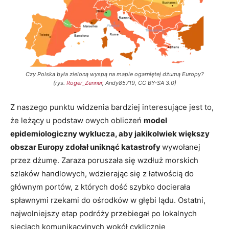
Czy Polska była zieloną wyspą na mapie ogarniętej dżumą Europy?
(rys.
Roger_Zenner
, Andy85719, CC BY-SA 3.0)
Z naszego punktu widzenia bardziej interesujące jest to,
że leżący u podstaw owych obliczeń
model
epidemiologiczny wyklucza, aby jakikolwiek większy
obszar Europy zdołał uniknąć katastrofy
wywołanej
przez dżumę. Zaraza poruszała się wzdłuż morskich
szlaków handlowych, wdzierając się z łatwością do
głównym portów, z których dość szybko docierała
spławnymi rzekami do ośrodków w głębi lądu. Ostatni,
najwolniejszy etap podróży przebiegał po lokalnych
sieciach komunikacyjnych wokół cyklicznie