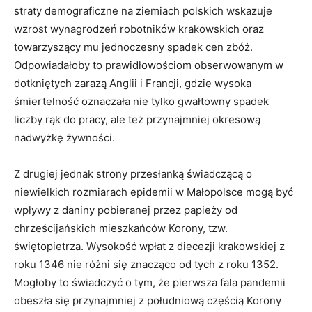
straty demograficzne na ziemiach polskich wskazuje
wzrost wynagrodzeń robotników krakowskich oraz
towarzyszący mu jednoczesny spadek cen zbóż.
Odpowiadałoby to prawidłowościom obserwowanym w
dotkniętych zarazą Anglii i Francji, gdzie wysoka
śmiertelność oznaczała nie tylko gwałtowny spadek
liczby rąk do pracy, ale też przynajmniej okresową
nadwyżkę żywności.
Z drugiej jednak strony przesłanką świadczącą o
niewielkich rozmiarach epidemii w Małopolsce mogą być
wpływy z daniny pobieranej przez papieży od
chrześcijańskich mieszkańców Korony, tzw.
świętopietrza. Wysokość wpłat z diecezji krakowskiej z
roku 1346 nie różni się znacząco od tych z roku 1352.
Mogłoby to świadczyć o tym, że pierwsza fala pandemii
obeszła się przynajmniej z południową częścią Korony