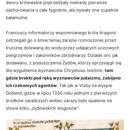
dwory królewskie poprzedzały niekiedy pierwsze
zachorowania o całe tygodnie, ale bywały one zupełnie
bałamutne.
Francuscy informatorzy wspomnianego króla Aragonii
ostrzegali go o śmiertelnej zarazie roznoszonej przez
truciznę dolewaną do wody przez udających uczciwych
pielgrzymów i zakonników zbrodniarzy. Działali oni, jak
dodawano, z poduszczenia Żydów, którzy sprzysięgli się
dla wygubienia wyznawców Chrystusa. Istotnie,
tam
gdzie brakło pod ręką wyznawców judaizmu, zabijano
ich rzekomych agentów
. Tak jak w Visby na wyspie
Gotland, gdzie w lipcu 1350 roku jednym z pierwszych
środków zaradczych wobec zarazy było spalenie na
stosie kilku „żydowskich sługusów”.