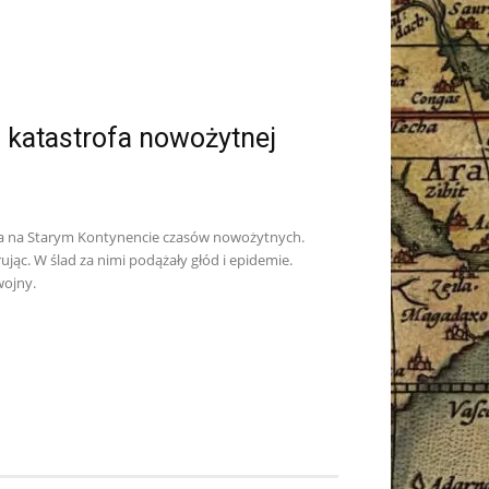
a katastrofa nowożytnej
ojna na Starym Kontynencie czasów nowożytnych.
jąc. W ślad za nimi podążały głód i epidemie.
wojny.