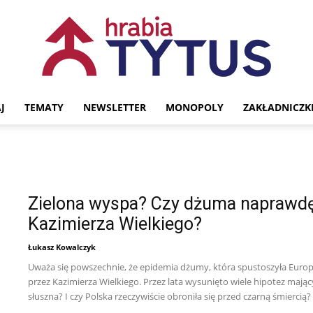
J
TEMATY
NEWSLETTER
MONOPOLY
ZAKŁADNICZK
Portal
Zielona wyspa? Czy dżuma naprawdę
historyczny
Kazimierza Wielkiego?
Łukasz Kowalczyk
Uważa się powszechnie, że epidemia dżumy, która spustoszyła Europ
przez Kazimierza Wielkiego. Przez lata wysunięto wiele hipotez mając
słuszna? I czy Polska rzeczywiście obroniła się przed czarną śmiercią?
Hrabia