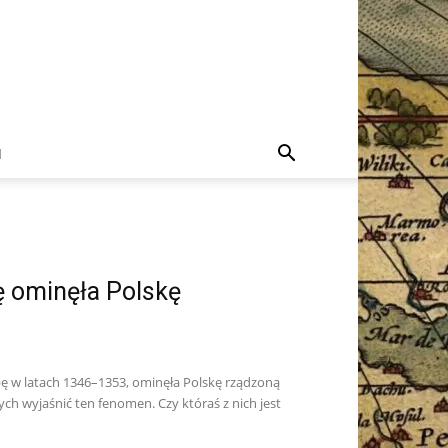
I
 ominęła Polskę
ę w latach 1346–1353, ominęła Polskę rządzoną
ych wyjaśnić ten fenomen. Czy któraś z nich jest