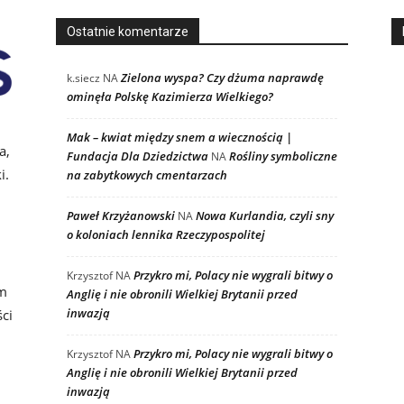
Ostatnie komentarze
Zielona wyspa? Czy dżuma naprawdę
k.siecz
NA
ominęła Polskę Kazimierza Wielkiego?
i
Mak – kwiat między snem a wiecznością |
a,
Fundacja Dla Dziedzictwa
Rośliny symboliczne
NA
i.
na zabytkowych cmentarzach
Paweł Krzyżanowski
Nowa Kurlandia, czyli sny
NA
o koloniach lennika Rzeczypospolitej
Przykro mi, Polacy nie wygrali bitwy o
Krzysztof
NA
ym
Anglię i nie obronili Wielkiej Brytanii przed
inwazją
ci
Przykro mi, Polacy nie wygrali bitwy o
Krzysztof
NA
Anglię i nie obronili Wielkiej Brytanii przed
inwazją