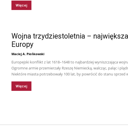
Więcej
Tytus
Wojna trzydziestoletnia – największ
Europy
Maciej A. Pieńkowski
Europejski konflikt z lat 1618–1648 to najbardziej wyniszczająca w
Ogromne armie przemierzały Rzeszę Niemiecką, walcząc, paląc i plądru
Niektóre miasta potrzebowały 100 lat, by powrócić do stanu sprzed 
Więcej