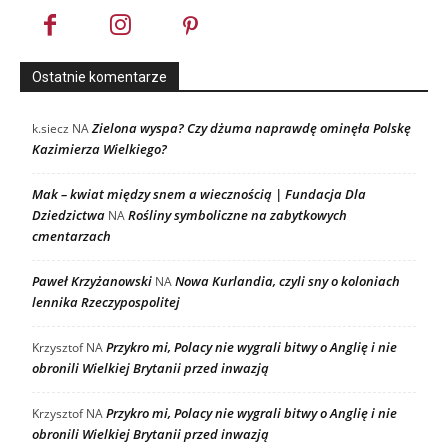
Ostatnie komentarze
Zielona wyspa? Czy dżuma naprawdę ominęła Polskę
k.siecz
NA
Kazimierza Wielkiego?
Mak – kwiat między snem a wiecznością | Fundacja Dla
Dziedzictwa
Rośliny symboliczne na zabytkowych
NA
cmentarzach
Paweł Krzyżanowski
Nowa Kurlandia, czyli sny o koloniach
NA
lennika Rzeczypospolitej
Przykro mi, Polacy nie wygrali bitwy o Anglię i nie
Krzysztof
NA
obronili Wielkiej Brytanii przed inwazją
Przykro mi, Polacy nie wygrali bitwy o Anglię i nie
Krzysztof
NA
obronili Wielkiej Brytanii przed inwazją