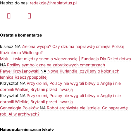
Napisz do nas:
redakcja@hrabiatytus.pl
Ostatnie komentarze
k.siecz
NA
Zielona wyspa? Czy dżuma naprawdę ominęła Polskę
Kazimierza Wielkiego?
Mak – kwiat między snem a wiecznością | Fundacja Dla Dziedzictwa
NA
Rośliny symboliczne na zabytkowych cmentarzach
Paweł Krzyżanowski
NA
Nowa Kurlandia, czyli sny o koloniach
lennika Rzeczypospolitej
Krzysztof
NA
Przykro mi, Polacy nie wygrali bitwy o Anglię i nie
obronili Wielkiej Brytanii przed inwazją
Krzysztof
NA
Przykro mi, Polacy nie wygrali bitwy o Anglię i nie
obronili Wielkiej Brytanii przed inwazją
Genealogia Polaków
NA
Robot archiwista nie istnieje. Co naprawdę
robi AI w archiwach?
Najpopularniejsze artykuły