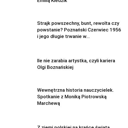
Emilią Kledzik
Strajk powszechny, bunt, rewolta czy
powstanie? Poznański Czerwiec 1956
i jego długie trwanie w...
Ile nie zarabia artystka, czyli kariera
Olgi Boznańskiej
Wewnętrzna historia nauczycielek.
Spotkanie z Moniką Piotrowską
Marchewą
Z ziemi polskiej na krańce świata.