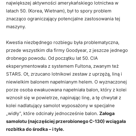
największej aktywności amerykańskiego lotnictwa w
latach 50. (Korea, Wietnam), był to spory problem
znacząco ograniczający potencjalne zastosowania tej
maszyny.
Kwestia niezbędnego rozbiegu była problematyczna,
przede wszystkim dla firmy Goodyear, z jeszcze jednego
drobnego powodu. Od początku lat 50. CIA
eksperymentowała z systemem Fultona, zwanym też
STARS. Ot, zrzucano lotnikowi zestaw z uprzężą, liną i
niewielkim balonem napełnianym helem. O wyznaczonej
porze osoba ewakuowana napełniała balon, który z kolei
wznosił się w powietrze, napinając linę, a tę chwytał z
kolei nadlatujący samolot wyposażony w specjalne
„widły”, które odcinały jednocześnie balon.
Załoga
samolotu (najczęściej przerobionego C-130) wciągała
rozbitka do środka – i tyle.