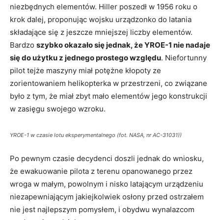
niezbędnych elementów. Hiller poszedł w 1956 roku o
krok dalej, proponując wojsku urządzonko do latania
składające się z jeszcze mniejszej liczby elementów.
Bardzo
szybko okazało się jednak, że YROE-1 nie nadaje
się do użytku z jednego prostego względu
. Niefortunny
pilot tejże maszyny miał potężne kłopoty ze
zorientowaniem helikopterka w przestrzeni, co związane
było z tym, że miał zbyt mało elementów jego konstrukcji
w zasięgu swojego wzroku.
YROE-1 w czasie lotu eksperymentalnego (fot. NASA, nr AC-31031))
Po pewnym czasie decydenci doszli jednak do wniosku,
że ewakuowanie pilota z terenu opanowanego przez
wroga w małym, powolnym i nisko latającym urządzeniu
niezapewniającym jakiejkolwiek osłony przed ostrzałem
nie jest najlepszym pomysłem, i obydwu wynalazcom