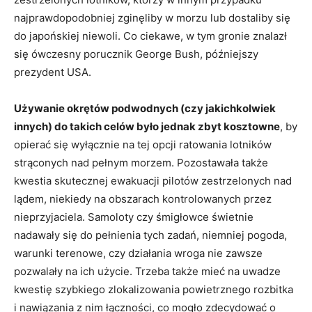
najprawdopodobniej zginęliby w morzu lub dostaliby się
do japońskiej niewoli. Co ciekawe, w tym gronie znalazł
się ówczesny porucznik George Bush, późniejszy
prezydent USA.
Używanie okrętów podwodnych (czy jakichkolwiek
innych) do takich celów było jednak zbyt kosztowne
, by
opierać się wyłącznie na tej opcji ratowania lotników
strąconych nad pełnym morzem. Pozostawała także
kwestia skutecznej ewakuacji pilotów zestrzelonych nad
lądem, niekiedy na obszarach kontrolowanych przez
nieprzyjaciela. Samoloty czy śmigłowce świetnie
nadawały się do pełnienia tych zadań, niemniej pogoda,
warunki terenowe, czy działania wroga nie zawsze
pozwalały na ich użycie. Trzeba także mieć na uwadze
kwestię szybkiego zlokalizowania powietrznego rozbitka
i nawiązania z nim łączności, co mogło zdecydować o