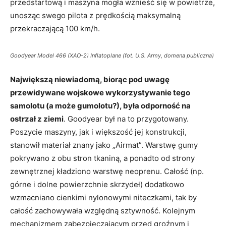
przedstartową i maszyna mogła wznieść się w powietrze,
unosząc swego pilota z prędkością maksymalną
przekraczającą 100 km/h.
Goodyear Model 466 (XAO-2) Inflatoplane (fot. U.S. Army, domena publiczna)
Największą niewiadomą, biorąc pod uwagę
przewidywane wojskowe wykorzystywanie tego
samolotu (a może gumolotu?), była odporność na
ostrzał z ziemi
. Goodyear był na to przygotowany.
Poszycie maszyny, jak i większość jej konstrukcji,
stanowił materiał znany jako „Airmat”. Warstwę gumy
pokrywano z obu stron tkaniną, a ponadto od strony
zewnętrznej kładziono warstwę neoprenu. Całość (np.
górne i dolne powierzchnie skrzydeł) dodatkowo
wzmacniano cienkimi nylonowymi niteczkami, tak by
całość zachowywała względną sztywność. Kolejnym
mechanizmem zabezpieczającym przed groźnym i