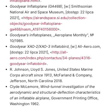
Inflatoplane.html
>.
Goodyear Inflatoplane (GA468)
, [w:] Smithsonian
National Air and Space Museum, [dostęp: 22 lipca
2021], <
https://airandspace.si.edu/collection-
objects/goodyear-inflatoplane-
ga468/nasm_A19740156000
>.
Goodyear’s inflatoplanes
, „Aeroplane Monthly”, №
10/1985.
Goodyear XAO-2/XAO-3 Inflatobird
, [w:] All-Aero.com,
[dostęp: 22 lipca 2021], <
http://all-
aero.com/index.php/contactus/34-planes/4316-
goodyear-inflatobird
>.
R. Johnson, Lloyd S. Jones,
United States Marine
Corps aircraft since 1913
, McFarland & Company,
Jefferson, North Carolina 2018.
Clyde McLemore,
Wind-tunnel investigation of the
aerodynamic and structural-deflection characteristics
of an inflatable airplane
, Government Printing Office,
Washington 1962.