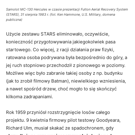
Samolot MC-130 Hercules w czasie prezentacji Fulton Aerial Recovery System
(STARS), 31 sierpnia 1983 r. (fot. Ken Hammone, U.S. Military, domena
publiczna)
Użycie zestawu STARS eliminowało, oczywiście,
konieczność przygotowywania jakiegokolwiek pasa
startowego. Co więcej, z racji działania praw fizyki,
ratowana osoba podrywana była bezpośrednio do góry, a
jej ruch stopniowo przechodził z pionowego w poziomy.
Możliwe więc było zabranie takiej osoby z np. budynku
(jak to zrobił filmowy Batman), niewielkiego wzniesienia,
a nawet spośród drzew, choć mogło to się skończyć
kilkoma zadrapaniami.
Rok 1959 przyniósł rozstrzygnięcie losów całego
projektu. 9 kwietnia firmowy pilot testowy Goodyeara,
Richard Ulm, musiał skakać ze spadochronem, gdy