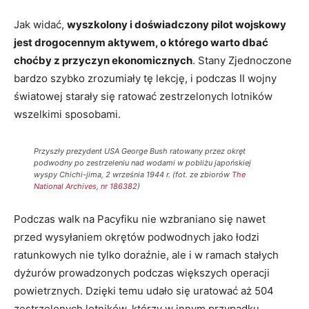
Jak widać,
wyszkolony i doświadczony pilot wojskowy
jest drogocennym aktywem, o którego warto dbać
choćby z przyczyn ekonomicznych
. Stany Zjednoczone
bardzo szybko zrozumiały tę lekcję, i podczas II wojny
światowej starały się ratować zestrzelonych lotników
wszelkimi sposobami.
Przyszły prezydent USA George Bush ratowany przez okręt
podwodny po zestrzeleniu nad wodami w pobliżu japońskiej
wyspy Chichi-jima, 2 września 1944 r. (fot. ze zbiorów
The
National Archives, nr 186382
)
Podczas walk na Pacyfiku nie wzbraniano się nawet
przed wysyłaniem okrętów podwodnych jako łodzi
ratunkowych nie tylko doraźnie, ale i w ramach stałych
dyżurów prowadzonych podczas większych operacji
powietrznych. Dzięki temu udało się uratować aż 504
zestrzelonych lotników, którzy w innym przypadku