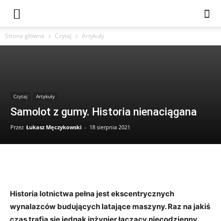
Strona główna
Czytaj
Artykuły
Czytaj
Artykuły
Samolot z gumy. Historia nienaciągana
Przez
Łukasz Męczykowski
-
18 sierpnia 2021
Historia lotnictwa pełna jest ekscentrycznych
wynalazców budujących latające maszyny. Raz na jakiś
czas trafia się jednak inżynier łączący niecodzienny