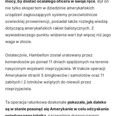
mocy, by dostać ocalałego oficera w swoje ręce
. Był on
nie tylko ekspertem w dziedzinie amerykańskich
urządzeń zagłuszających systemy przeciwlotnicze
sowieckiej proweniencji, posiadał także rozległą wiedzę
dotyczącą amerykańskich rakiet balistycznych. Z
wywiadowczego punktu widzenia wart był więcej niż jego
waga w złocie.
Ostatecznie, Hambelton został uratowany przez
komandosów po ponad 11 dniach spędzonych na terenie
nasyconym wojskami nieprzyjaciela. W trakcie operacji
Amerykanie stracili 5 śmigłowców i samolotów oraz 11
zabitych i 2 lotników wziętych do niewoli przez
nieprzyjaciela.
Ta operacja ratunkowa doskonale
pokazała, jak daleko
są w stanie posunąć się Amerykanie w celu odzyskania
pojedynczego lotnika
, szczególnie dysponującego