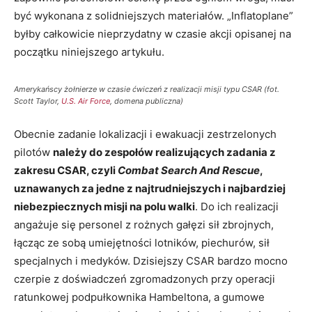
być wykonana z solidniejszych materiałów. „Inflatoplane”
byłby całkowicie nieprzydatny w czasie akcji opisanej na
początku niniejszego artykułu.
Amerykańscy żołnierze w czasie ćwiczeń z realizacji misji typu CSAR (fot.
Scott Taylor,
U.S. Air Force
, domena publiczna)
Obecnie zadanie lokalizacji i ewakuacji zestrzelonych
pilotów
należy do zespołów realizujących zadania z
zakresu CSAR, czyli
Combat Search And Rescue
,
uznawanych za jedne z najtrudniejszych i najbardziej
niebezpiecznych misji na polu walki
. Do ich realizacji
angażuje się personel z rożnych gałęzi sił zbrojnych,
łącząc ze sobą umiejętności lotników, piechurów, sił
specjalnych i medyków. Dzisiejszy CSAR bardzo mocno
czerpie z doświadczeń zgromadzonych przy operacji
ratunkowej podpułkownika Hambeltona, a gumowe