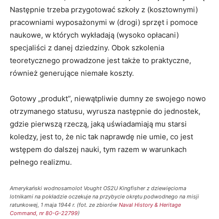
Następnie trzeba przygotować szkoły z (kosztownymi)
pracowniami wyposażonymi w (drogi) sprzęt i pomoce
naukowe, w których wykładają (wysoko opłacani)
specjaliści z danej dziedziny. Obok szkolenia
teoretycznego prowadzone jest także to praktyczne,
również generujące niemałe koszty.
Gotowy „produkt”, niewątpliwie dumny ze swojego nowo
otrzymanego statusu, wyrusza następnie do jednostek,
gdzie pierwszą rzeczą, jaką uświadamiają mu starsi
koledzy, jest to, że nic tak naprawdę nie umie, co jest
wstępem do dalszej nauki, tym razem w warunkach
pełnego realizmu.
Amerykański wodnosamolot Vought OS2U Kingfisher z dziewięcioma
lotnikami na pokładzie oczekuje na przybycie okrętu podwodnego na misji
ratunkowej, 1 maja 1944 r. (fot. ze zbiorów
Naval History & Heritage
Command, nr 80-G-22799
)