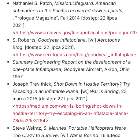
Nathaniel S. Patch,
Mission:Lifeguard. American
submarines in the Pacific recovered downed pilots
,
„Prologue Magazine”, Fall 2014 [dostęp: 22 lipca
2021],
<
https://www.archives.gov/files/publications/prologue/201
S. Roberts,
Goodyear Inflatoplane
, [w:]
Aerotoons
Blog
, [dostęp: 22 lipca 2021],
<
https://www.aerotoons.com/blog/goodyear_inflatoplane
Summary Engineering Report on the development of a
one-place Inflatoplane
, Goodyear Aircraft, Akron, Ohio
1957.
Joseph Trevithick,
Shot Down in Hostile Territory? Try
Escaping in an Inflatable Plane
, [w:]
War is Boring
, 23
marca 2015 [dostęp: 22 lipca 2021],
<
https://medium.com/war-is-boring/shot-down-in-
hostile-territory-try-escaping-in-an-inflatable-plane-
78daa29e3264
>.
Steve Weintz,
S. Marines’ Portable Helicopters Were
Too Crazy to Survive
, [w:]
War is Boring
, 16 lutego