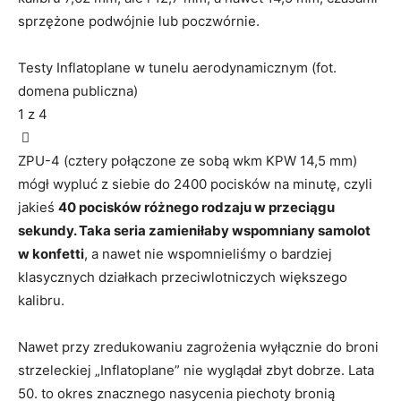
sprzężone podwójnie lub poczwórnie.
Testy Inflatoplane w tunelu aerodynamicznym (fot.
domena publiczna)
1
z 4
ZPU-4 (cztery połączone ze sobą wkm KPW 14,5 mm)
mógł wypluć z siebie do 2400 pocisków na minutę, czyli
jakieś
40 pocisków różnego rodzaju w przeciągu
sekundy. Taka seria zamieniłaby wspomniany samolot
w konfetti
, a nawet nie wspomnieliśmy o bardziej
klasycznych działkach przeciwlotniczych większego
kalibru.
Nawet przy zredukowaniu zagrożenia wyłącznie do broni
strzeleckiej „Inflatoplane” nie wyglądał zbyt dobrze. Lata
50. to okres znacznego nasycenia piechoty bronią