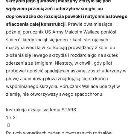
skrzydło jego gumowej maszyny złożyło się pod
wpływem przeciążeń i uderzyło w śmigło, co
doprowadziło do rozcięcia powłoki i natychmiastowego
sflaczenia całej konstrukcji
. Prawie dwa miesiące
później porucznik US Army Malcolm Wallace poniósł
śmierć, kiedy zaciął się jeden z kabli sterujących i
maszyna weszła w korkociąg prowadzący z kolei do
złożenia się lewego skrzydła i rozdarcia go na skutek
zderzenia ze śmigłem. Niestety, w chwili, gdy pilot
próbował opuścić spadającą maszynę, został uderzony w
głowę aluminiową płozą znajdującą się na końcu
wspomnianego skrzydła. Porucznik Wallace uderzył w
ziemię, nie otworzywszy swego spadochronu.
Instrukcja użycja systemu STARS
1
z 2
Po tych wypadkach żaden z ówczesnych rodzajów