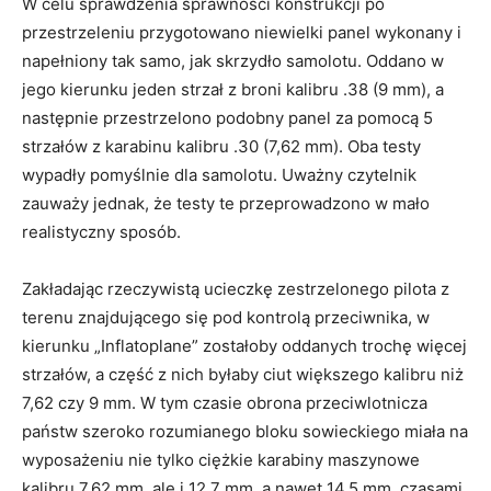
W celu sprawdzenia sprawności konstrukcji po
przestrzeleniu przygotowano niewielki panel wykonany i
napełniony tak samo, jak skrzydło samolotu. Oddano w
jego kierunku jeden strzał z broni kalibru .38 (9 mm), a
następnie przestrzelono podobny panel za pomocą 5
strzałów z karabinu kalibru .30 (7,62 mm). Oba testy
wypadły pomyślnie dla samolotu. Uważny czytelnik
zauważy jednak, że testy te przeprowadzono w mało
realistyczny sposób.
Zakładając rzeczywistą ucieczkę zestrzelonego pilota z
terenu znajdującego się pod kontrolą przeciwnika, w
kierunku „Inflatoplane” zostałoby oddanych trochę więcej
strzałów, a część z nich byłaby ciut większego kalibru niż
7,62 czy 9 mm. W tym czasie obrona przeciwlotnicza
państw szeroko rozumianego bloku sowieckiego miała na
wyposażeniu nie tylko ciężkie karabiny maszynowe
kalibru 7,62 mm, ale i 12,7 mm, a nawet 14,5 mm, czasami