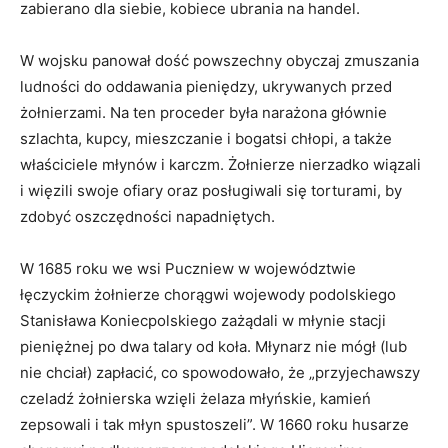
zabierano dla siebie, kobiece ubrania na handel.
W wojsku panował dość powszechny obyczaj zmuszania
ludności do oddawania pieniędzy, ukrywanych przed
żołnierzami. Na ten proceder była narażona głównie
szlachta, kupcy, mieszczanie i bogatsi chłopi, a także
właściciele młynów i karczm. Żołnierze nierzadko wiązali
i więzili swoje ofiary oraz posługiwali się torturami, by
zdobyć oszczędności napadniętych.
W 1685 roku we wsi Puczniew w województwie
łęczyckim żołnierze chorągwi wojewody podolskiego
Stanisława Koniecpolskiego zażądali w młynie stacji
pieniężnej po dwa talary od koła. Młynarz nie mógł (lub
nie chciał) zapłacić, co spowodowało, że „przyjechawszy
czeladź żołnierska wzięli żelaza młyńskie, kamień
zepsowali i tak młyn spustoszeli”. W 1660 roku husarze