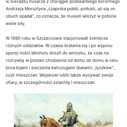
w Sieradzu husarze z chorągwi podskarbiego koronnego
Andrzeja Morsztyna „czapnika pobili, potłukli, aż się on
obuch spadał”, co oznacza, że musieli włożyć w pobicie
wiele siły.
W 1690 roku w Szczercowie stacjonowali żołnierze
różnych oddziałów. W czasie bratania się i po wypiciu
sporej ilości alkoholu doszli do wniosku, że czas na
rozrywkę w postaci chodzenia od domu do domu w celu
bicia kijami i sieczenia kańczugami (batami) „łyczków”,
czyli mieszczan. Wojskowi lubili także wyzywać swoje
ofiary, w szczególności szlachtę i mieszczan.