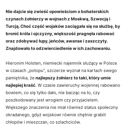
Nie dajcie się zwieść opowieściom o bohaterskich
czynach żołnierzy w wojnach z Moskwą, Szwecją i
Turcją. Choć część wojaków zaciągała się
na służbę
, by
bronić króla i ojczyzny, większość pragnęła rabować
oraz zdobywać łupy, jeńców, awanse i zaszczyty.
Znajdowało to odzwierciedlenie w ich zachowaniu.
Hieronim Holsten, niemiecki najemnik służący w Polsce
w czasach „potopu”, szczerze wyznał na kartach swego
pamiętnika, że
najlepszy żołnierz to taki, który umie
najlepiej kraść
. W czasie zawieruchy wojennej rabowano
bowiem, co się tylko dało, nie bacząc na to, czy
poszkodowany jest wrogiem czy przyjacielem.
Większego znaczenia nie miał również status społeczny
okradanego, gdyż wojskowi równie chętnie grabili
chłopów i mieszczan, co szlachciców.