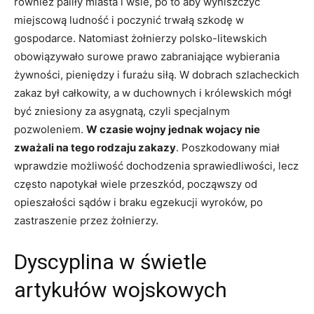
również paliły miasta i wsie, po to aby wyniszczyć
miejscową ludność i poczynić trwałą szkodę w
gospodarce. Natomiast żołnierzy polsko-litewskich
obowiązywało surowe prawo zabraniające wybierania
żywności, pieniędzy i furażu siłą. W dobrach szlacheckich
zakaz był całkowity, a w duchownych i królewskich mógł
być zniesiony za asygnatą, czyli specjalnym
pozwoleniem.
W czasie wojny jednak wojacy nie
zważali na tego rodzaju zakazy
. Poszkodowany miał
wprawdzie możliwość dochodzenia sprawiedliwości, lecz
często napotykał wiele przeszkód, począwszy od
opieszałości sądów i braku egzekucji wyroków, po
zastraszenie przez żołnierzy.
Dyscyplina w świetle
artykułów wojskowych