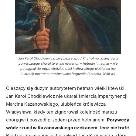
Jan Karol Chodkiewicz, zwycięzca spod Kircholmu, znany był z
porywcznego charakteru, ale nawet on – hetman i magnat – nie
pociągnął do odpowiedzialności królewskiego ulubieńca (na
ilustracji portret autorstwa Jana Bogumiła Plerscha, XVIII w.)
Cieszący się dużym autorytetem hetman wielki litewski
Jan Karol Chodkiewicz nie ukarał śmiercią impertynencji
Marcina Kazanowskiego, ulubieńca królewicza
Władysława, kiedy ten zignorował kolejność marszu
chorągwi i poszedł przodem przed hetmanem.
Porywczy
wódz rzucił w Kazanowskiego czekanem,
lecz nie trafił
.
Bardziej znamienny jest przykład Jana Kazimierza, który