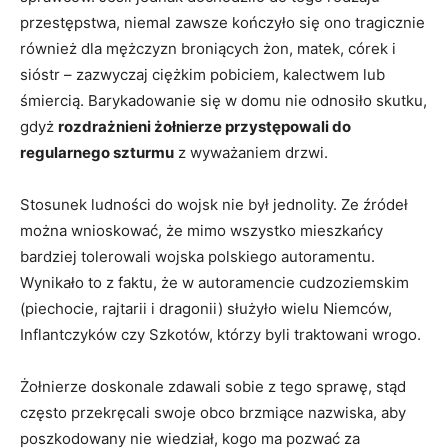
przestępstwa, niemal zawsze kończyło się ono tragicznie
również dla mężczyzn broniących żon, matek, córek i
sióstr – zazwyczaj ciężkim pobiciem, kalectwem lub
śmiercią. Barykadowanie się w domu nie odnosiło skutku,
gdyż
rozdrażnieni żołnierze przystępowali do
regularnego szturmu
z wyważaniem drzwi.
Stosunek ludności do wojsk nie był jednolity. Ze źródeł
można wnioskować, że mimo wszystko mieszkańcy
bardziej tolerowali wojska polskiego autoramentu.
Wynikało to z faktu, że w autoramencie cudzoziemskim
(piechocie, rajtarii i dragonii) służyło wielu Niemców,
Inflantczyków czy Szkotów, którzy byli traktowani wrogo.
Żołnierze doskonale zdawali sobie z tego sprawę, stąd
często przekręcali swoje obco brzmiące nazwiska, aby
poszkodowany nie wiedział, kogo ma pozwać za