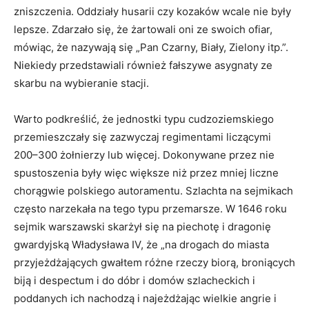
zniszczenia. Oddziały husarii czy kozaków wcale nie były
lepsze. Zdarzało się, że żartowali oni ze swoich ofiar,
mówiąc, że nazywają się „Pan Czarny, Biały, Zielony itp.”.
Niekiedy przedstawiali również fałszywe asygnaty ze
skarbu na wybieranie stacji.
Warto podkreślić, że jednostki typu cudzoziemskiego
przemieszczały się zazwyczaj regimentami liczącymi
200–300 żołnierzy lub więcej. Dokonywane przez nie
spustoszenia były więc większe niż przez mniej liczne
chorągwie polskiego autoramentu. Szlachta na sejmikach
często narzekała na tego typu przemarsze. W 1646 roku
sejmik warszawski skarżył się na piechotę i dragonię
gwardyjską Władysława IV, że „na drogach do miasta
przyjeżdżających gwałtem różne rzeczy biorą, broniących
biją i despectum i do dóbr i domów szlacheckich i
poddanych ich nachodzą i najeżdżając wielkie angrie i