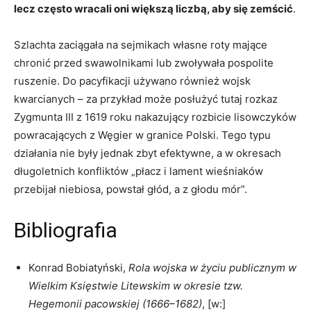
lecz często wracali oni większą liczbą, aby się zemścić
.
Szlachta zaciągała na sejmikach własne roty mające
chronić przed swawolnikami lub zwoływała pospolite
ruszenie. Do pacyfikacji używano również wojsk
kwarcianych – za przykład może posłużyć tutaj rozkaz
Zygmunta III z 1619 roku nakazujący rozbicie lisowczyków
powracających z Węgier w granice Polski. Tego typu
działania nie były jednak zbyt efektywne, a w okresach
długoletnich konfliktów „płacz i lament wieśniaków
przebijał niebiosa, powstał głód, a z głodu mór”.
Bibliografia
Konrad Bobiatyński,
Rola wojska w życiu publicznym w
Wielkim Księstwie Litewskim w okresie tzw.
Hegemonii pacowskiej (1666–1682)
, [w:]