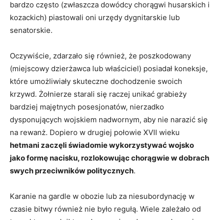
bardzo często (zwłaszcza dowódcy chorągwi husarskich i
kozackich) piastowali oni urzędy dygnitarskie lub
senatorskie.
Oczywiście, zdarzało się również, że poszkodowany
(miejscowy dzierżawca lub właściciel) posiadał koneksje,
które umożliwiały skuteczne dochodzenie swoich
krzywd. Żołnierze starali się raczej unikać grabieży
bardziej majętnych posesjonatów, nierzadko
dysponujących wojskiem nadwornym, aby nie narazić się
na rewanż. Dopiero w drugiej połowie XVII wieku
hetmani zaczęli świadomie wykorzystywać wojsko
jako formę nacisku, rozlokowując chorągwie w dobrach
swych przeciwników politycznych
.
Karanie na gardle w obozie lub za niesubordynację w
czasie bitwy również nie było regułą. Wiele zależało od