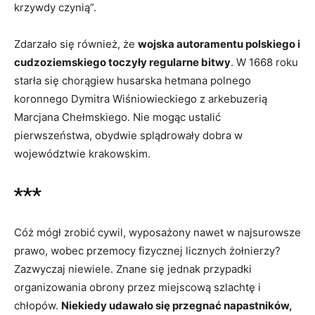
krzywdy czynią”.
Zdarzało się również, że
wojska autoramentu polskiego i
cudzoziemskiego toczyły regularne bitwy
. W 1668 roku
starła się chorągiew husarska hetmana polnego
koronnego Dymitra Wiśniowieckiego z arkebuzerią
Marcjana Chełmskiego. Nie mogąc ustalić
pierwszeństwa, obydwie splądrowały dobra w
województwie krakowskim.
***
Cóż mógł zrobić cywil, wyposażony nawet w najsurowsze
prawo, wobec przemocy fizycznej licznych żołnierzy?
Zazwyczaj niewiele. Znane się jednak przypadki
organizowania obrony przez miejscową szlachtę i
chłopów.
Niekiedy udawało się przegnać napastników,