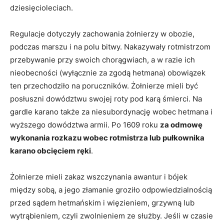
dziesięcioleciach.
Regulacje dotyczyły zachowania żołnierzy w obozie,
podczas marszu i na polu bitwy. Nakazywały rotmistrzom
przebywanie przy swoich chorągwiach, a w razie ich
nieobecności (wyłącznie za zgodą hetmana) obowiązek
ten przechodziło na poruczników. Żołnierze mieli być
posłuszni dowództwu swojej roty pod karą śmierci. Na
gardle karano także za niesubordynację wobec hetmana i
wyższego dowództwa armii. Po 1609 roku
za odmowę
wykonania rozkazu wobec rotmistrza lub pułkownika
karano obcięciem ręki
.
Żołnierze mieli zakaz wszczynania awantur i bójek
między sobą, a jego złamanie groziło odpowiedzialnością
przed sądem hetmańskim i więzieniem, grzywną lub
wytrąbieniem, czyli zwolnieniem ze służby. Jeśli w czasie