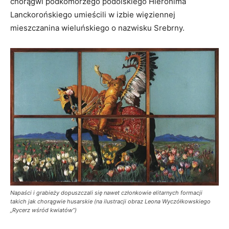
chorągwi podkomorzego podolskiego Hieronima
Lanckorońskiego umieścili w izbie więziennej
mieszczanina wieluńskiego o nazwisku Srebrny.
Napaści i grabieży dopuszczali się nawet członkowie elitarnych formacji
takich jak chorągwie husarskie (na ilustracji obraz Leona Wyczółkowskiego
„Rycerz wśród kwiatów”)