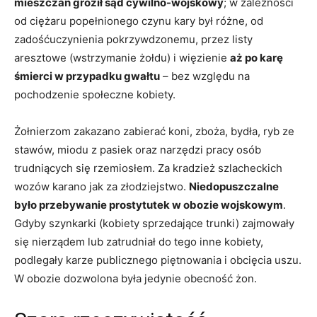
mieszczan groził sąd cywilno-wojskowy
; w zależności
od ciężaru popełnionego czynu kary był różne, od
zadośćuczynienia pokrzywdzonemu, przez listy
aresztowe (wstrzymanie żołdu) i więzienie
aż po karę
śmierci w przypadku gwałtu
– bez względu na
pochodzenie społeczne kobiety.
Żołnierzom zakazano zabierać koni, zboża, bydła, ryb ze
stawów, miodu z pasiek oraz narzędzi pracy osób
trudniących się rzemiosłem. Za kradzież szlacheckich
wozów karano jak za złodziejstwo.
Niedopuszczalne
było przebywanie prostytutek w obozie wojskowym
.
Gdyby szynkarki (kobiety sprzedające trunki) zajmowały
się nierządem lub zatrudniał do tego inne kobiety,
podlegały karze publicznego piętnowania i obcięcia uszu.
W obozie dozwolona była jedynie obecność żon.