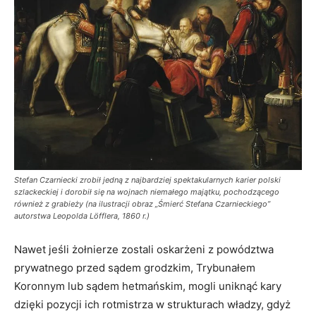
Stefan Czarniecki zrobił jedną z najbardziej spektakularnych karier polski
szlackeckiej i dorobił się na wojnach niemałego majątku, pochodzącego
również z grabieży (na ilustracji obraz „Śmierć Stefana Czarnieckiego”
autorstwa Leopolda Löfflera, 1860 r.)
Nawet jeśli żołnierze zostali oskarżeni z powództwa
prywatnego przed sądem grodzkim, Trybunałem
Koronnym lub sądem hetmańskim, mogli uniknąć kary
dzięki pozycji ich rotmistrza w strukturach władzy, gdyż