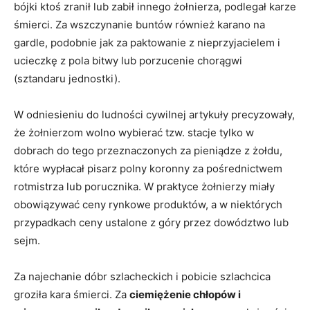
bójki ktoś zranił lub zabił innego żołnierza, podlegał karze
śmierci. Za wszczynanie buntów również karano na
gardle, podobnie jak za paktowanie z nieprzyjacielem i
ucieczkę z pola bitwy lub porzucenie chorągwi
(sztandaru jednostki).
W odniesieniu do ludności cywilnej artykuły precyzowały,
że żołnierzom wolno wybierać tzw. stacje tylko w
dobrach do tego przeznaczonych za pieniądze z żołdu,
które wypłacał pisarz polny koronny za pośrednictwem
rotmistrza lub porucznika. W praktyce żołnierzy miały
obowiązywać ceny rynkowe produktów, a w niektórych
przypadkach ceny ustalone z góry przez dowództwo lub
sejm.
Za najechanie dóbr szlacheckich i pobicie szlachcica
groziła kara śmierci. Za
ciemiężenie chłopów i