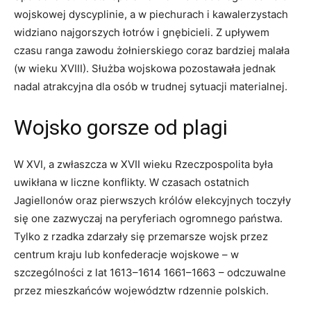
wojskowej dyscyplinie, a w piechurach i kawalerzystach
widziano najgorszych łotrów i gnębicieli. Z upływem
czasu ranga zawodu żołnierskiego coraz bardziej malała
(w wieku XVIII). Służba wojskowa pozostawała jednak
nadal atrakcyjna dla osób w trudnej sytuacji materialnej.
Wojsko gorsze od plagi
W XVI, a zwłaszcza w XVII wieku Rzeczpospolita była
uwikłana w liczne konflikty. W czasach ostatnich
Jagiellonów oraz pierwszych królów elekcyjnych toczyły
się one zazwyczaj na peryferiach ogromnego państwa.
Tylko z rzadka zdarzały się przemarsze wojsk przez
centrum kraju lub konfederacje wojskowe – w
szczególności z lat 1613–1614 1661–1663 – odczuwalne
przez mieszkańców województw rdzennie polskich.