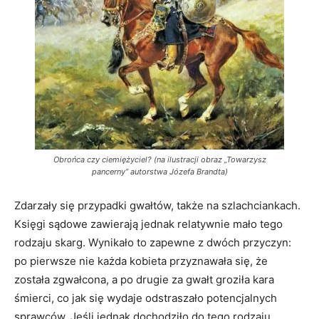
Obrońca czy ciemiężyciel? (na ilustracji obraz „Towarzysz
pancerny” autorstwa Józefa Brandta)
Zdarzały się przypadki gwałtów, także na szlachciankach.
Księgi sądowe zawierają jednak relatywnie mało tego
rodzaju skarg. Wynikało to zapewne z dwóch przyczyn:
po pierwsze nie każda kobieta przyznawała się, że
została zgwałcona, a po drugie za gwałt groziła kara
śmierci, co jak się wydaje odstraszało potencjalnych
sprawców. Jeśli jednak dochodziło do tego rodzaju