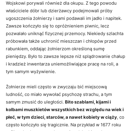
Wojskowi porywali również dla okupu. Z tego powodu
właściciele dóbr lub dzierżawcy podejmowali próby
ugoszczenia żołnierzy i sami podawali im jadło i napitek.
Zawsze kończyło się to opróżnieniem piwnic, lecz
pozwalało uniknąć fizycznej przemocy. Niekiedy szlachta
próbowała także uchronić mieszczan i chłopów przed
rabunkiem, oddając żołnierzom określoną sumę
pieniędzy. Było to zawsze lepsze niż splądrowanie chałup
i kradzież inwentarza uniemożliwiające pracę na roli, a
tym samym wyżywienie.
Żołnierze mieli często w zwyczaju bić miejscową
ludność, co miało wywołać psychozę strachu, a tym
samym zmusić do uległości.
Bito szablami, kijami i
kolbami muszkietów wszystkich bez względu na wiek i
płeć, w tym dzieci, starców, a nawet kobiety w ciąży
, co
często kończyło się tragicznie. Na przykład w 1677 roku