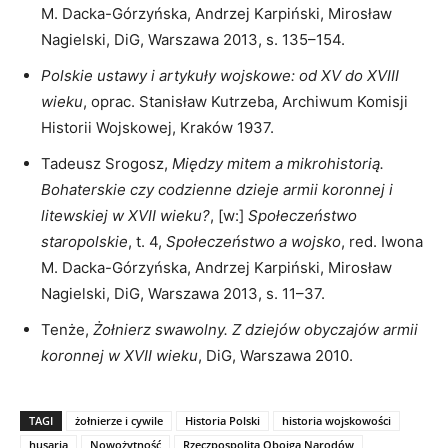
M. Dacka-Górzyńska, Andrzej Karpiński, Mirosław
Nagielski, DiG, Warszawa 2013, s. 135–154.
Polskie ustawy i artykuły wojskowe: od XV do XVIII
wieku
, oprac. Stanisław Kutrzeba, Archiwum Komisji
Historii Wojskowej, Kraków 1937.
Tadeusz Srogosz,
Między mitem a mikrohistorią.
Bohaterskie czy codzienne dzieje armii koronnej i
litewskiej w XVII wieku?
, [w:]
Społeczeństwo
staropolskie
, t. 4,
Społeczeństwo a wojsko
, red. Iwona
M. Dacka-Górzyńska, Andrzej Karpiński, Mirosław
Nagielski, DiG, Warszawa 2013, s. 11–37.
Tenże,
Żołnierz swawolny. Z dziejów obyczajów armii
koronnej w XVII wieku
, DiG, Warszawa 2010.
TAGI
żołnierze i cywile
Historia Polski
historia wojskowości
husaria
Nowożytność
Rzeczpospolita Obojga Narodów