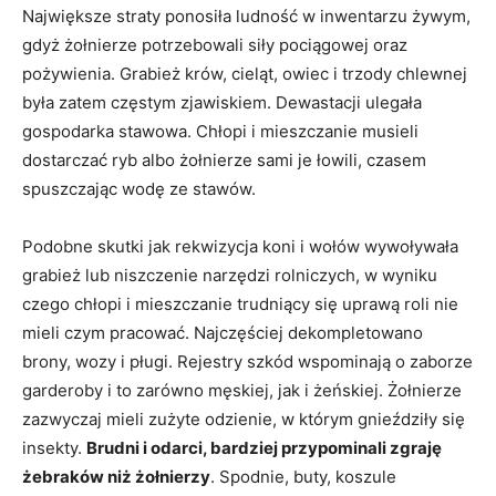
Największe straty ponosiła ludność w inwentarzu żywym,
gdyż żołnierze potrzebowali siły pociągowej oraz
pożywienia. Grabież krów, cieląt, owiec i trzody chlewnej
była zatem częstym zjawiskiem. Dewastacji ulegała
gospodarka stawowa. Chłopi i mieszczanie musieli
dostarczać ryb albo żołnierze sami je łowili, czasem
spuszczając wodę ze stawów.
Podobne skutki jak rekwizycja koni i wołów wywoływała
grabież lub niszczenie narzędzi rolniczych, w wyniku
czego chłopi i mieszczanie trudniący się uprawą roli nie
mieli czym pracować. Najczęściej dekompletowano
brony, wozy i pługi. Rejestry szkód wspominają o zaborze
garderoby i to zarówno męskiej, jak i żeńskiej. Żołnierze
zazwyczaj mieli zużyte odzienie, w którym gnieździły się
insekty.
Brudni i odarci, bardziej przypominali zgraję
żebraków niż żołnierzy
. Spodnie, buty, koszule