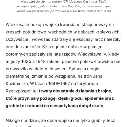
nieszczęścia, że monogram ICR („Ioannes Casimirus Rex”)
rozwijano jako „Initium Calamitatis Regni” – początek nieszczęść
królestwa (na ilustracji portret króla autorstwa Daniela Schultza)
W okresach pokoju wojska kwarciane stacjonowały na
kresach południowo-wschodnich w dobrach królewskich.
Oczywiście i wówczas zdarzały się ekscesy, lecz należały
one do rzadkości. Szczególnie dobrze w pamięci
potomnych zapisały się lata rządów Władysława IV, kiedy
między 1635 a 1648 rokiem państwo polsko-litewskie nie
prowadziło wieloletnich wojen. Sytuacja uległa
diametralnej zmianie po wstąpieniu na tron Jana
Kazimierza. W latach 1648–1667 na terytorium
Rzeczpospolitej
trwały nieustanie działania zbrojne,
które przyniosły pożogę, klęski głodu, epidemie oraz
grabieże i rabunki na niespotykaną dotąd skalę
.
Nikogo nie dziwi, że obce wojska nie tylko grabiły, lecz