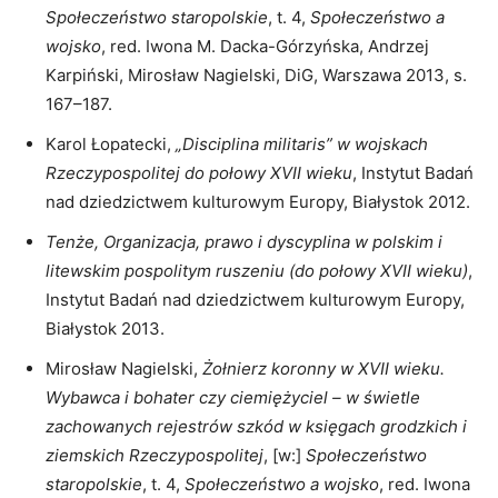
Społeczeństwo staropolskie
, t. 4,
Społeczeństwo a
wojsko
, red. Iwona M. Dacka-Górzyńska, Andrzej
Karpiński, Mirosław Nagielski, DiG, Warszawa 2013, s.
167–187.
Karol Łopatecki,
„Disciplina militaris” w wojskach
Rzeczypospolitej do połowy XVII wieku
, Instytut Badań
nad dziedzictwem kulturowym Europy, Białystok 2012.
Tenże, Organizacja, prawo i dyscyplina w polskim i
litewskim pospolitym ruszeniu (do połowy XVII wieku)
,
Instytut Badań nad dziedzictwem kulturowym Europy,
Białystok 2013.
Mirosław Nagielski,
Żołnierz koronny w XVII wieku.
Wybawca i bohater czy ciemiężyciel – w świetle
zachowanych rejestrów szkód w księgach grodzkich i
ziemskich Rzeczypospolitej
, [w:]
Społeczeństwo
staropolskie
, t. 4,
Społeczeństwo a wojsko
, red. Iwona