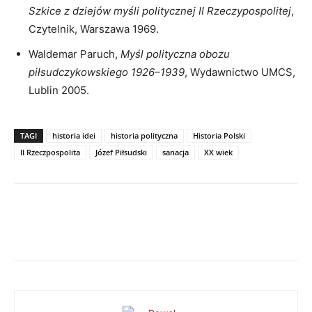
Szkice z dziejów myśli politycznej II Rzeczypospolitej
,
Czytelnik, Warszawa 1969.
Waldemar Paruch,
Myśl polityczna obozu
piłsudczykowskiego 1926–1939
, Wydawnictwo UMCS,
Lublin 2005.
TAGI
historia idei
historia polityczna
Historia Polski
II Rzeczpospolita
Józef Piłsudski
sanacja
XX wiek