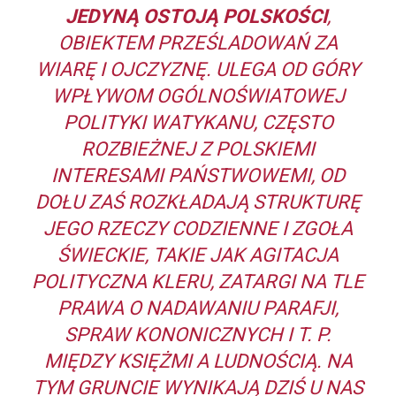
JEDYNĄ OSTOJĄ POLSKOŚCI
,
OBIEKTEM PRZEŚLADOWAŃ ZA
WIARĘ I OJCZYZNĘ. ULEGA OD GÓRY
WPŁYWOM OGÓLNOŚWIATOWEJ
POLITYKI WATYKANU, CZĘSTO
ROZBIEŻNEJ Z POLSKIEMI
INTERESAMI PAŃSTWOWEMI, OD
DOŁU ZAŚ ROZKŁADAJĄ STRUKTURĘ
JEGO RZECZY CODZIENNE I ZGOŁA
ŚWIECKIE, TAKIE JAK AGITACJA
POLITYCZNA KLERU, ZATARGI NA TLE
PRAWA O NADAWANIU PARAFJI,
SPRAW KONONICZNYCH I T. P.
MIĘDZY KSIĘŻMI A LUDNOŚCIĄ. NA
TYM GRUNCIE WYNIKAJĄ DZIŚ U NAS