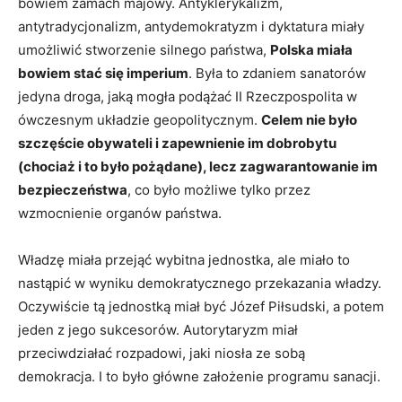
bowiem zamach majowy. Antyklerykalizm,
antytradycjonalizm, antydemokratyzm i dyktatura miały
umożliwić stworzenie silnego państwa,
Polska miała
bowiem stać się imperium
. Była to zdaniem sanatorów
jedyna droga, jaką mogła podążać II Rzeczpospolita w
ówczesnym układzie geopolitycznym.
Celem nie było
szczęście obywateli i zapewnienie im dobrobytu
(chociaż i to było pożądane), lecz zagwarantowanie im
bezpieczeństwa
, co było możliwe tylko przez
wzmocnienie organów państwa.
Władzę miała przejąć wybitna jednostka, ale miało to
nastąpić w wyniku demokratycznego przekazania władzy.
Oczywiście tą jednostką miał być Józef Piłsudski, a potem
jeden z jego sukcesorów. Autorytaryzm miał
przeciwdziałać rozpadowi, jaki niosła ze sobą
demokracja. I to było główne założenie programu sanacji.