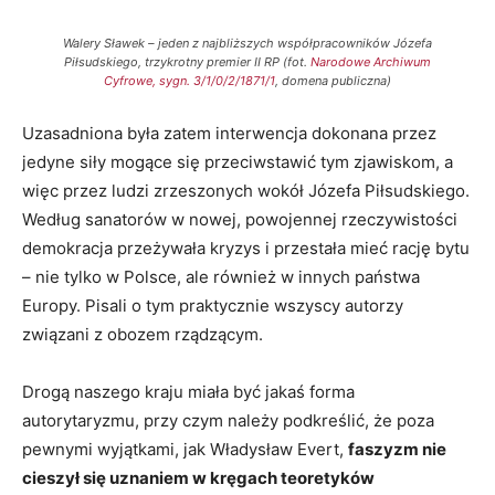
Walery Sławek – jeden z najbliższych współpracowników Józefa
Piłsudskiego, trzykrotny premier II RP (fot.
Narodowe Archiwum
Cyfrowe, sygn. 3/1/0/2/1871/1
, domena publiczna)
Uzasadniona była zatem interwencja dokonana przez
jedyne siły mogące się przeciwstawić tym zjawiskom, a
więc przez ludzi zrzeszonych wokół Józefa Piłsudskiego.
Według sanatorów w nowej, powojennej rzeczywistości
demokracja przeżywała kryzys i przestała mieć rację bytu
– nie tylko w Polsce, ale również w innych państwa
Europy. Pisali o tym praktycznie wszyscy autorzy
związani z obozem rządzącym.
Drogą naszego kraju miała być jakaś forma
autorytaryzmu, przy czym należy podkreślić, że poza
pewnymi wyjątkami, jak Władysław Evert,
faszyzm nie
cieszył się uznaniem w kręgach teoretyków