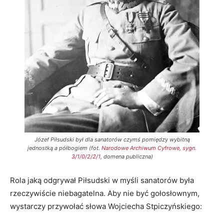
Józef Piłsudski był dla sanatorów czymś pomiędzy wybitną
jednostką a półbogiem (fot.
Narodowe Archiwum Cyfrowe, sygn.
3/1/0/2/2/1
, domena publiczna)
Rola jaką odgrywał Piłsudski w myśli sanatorów była
rzeczywiście niebagatelna. Aby nie być gołosłownym,
wystarczy przywołać słowa Wojciecha Stpiczyńskiego: