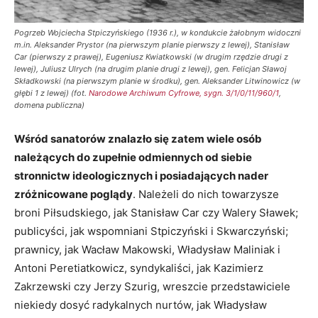
Pogrzeb Wojciecha Stpiczyńskiego (1936 r.), w kondukcie żałobnym widoczni
m.in. Aleksander Prystor (na pierwszym planie pierwszy z lewej), Stanisław
Car (pierwszy z prawej), Eugeniusz Kwiatkowski (w drugim rzędzie drugi z
lewej), Juliusz Ulrych (na drugim planie drugi z lewej), gen. Felicjan Sławoj
Składkowski (na pierwszym planie w środku), gen. Aleksander Litwinowicz (w
głębi 1 z lewej) (fot.
Narodowe Archiwum Cyfrowe, sygn. 3/1/0/11/960/1
,
domena publiczna)
Wśród sanatorów znalazło się zatem wiele osób
należących do zupełnie odmiennych od siebie
stronnictw ideologicznych i posiadających nader
zróżnicowane poglądy
. Należeli do nich towarzysze
broni Piłsudskiego, jak Stanisław Car czy Walery Sławek;
publicyści, jak wspomniani Stpiczyński i Skwarczyński;
prawnicy, jak Wacław Makowski, Władysław Maliniak i
Antoni Peretiatkowicz, syndykaliści, jak Kazimierz
Zakrzewski czy Jerzy Szurig, wreszcie przedstawiciele
niekiedy dosyć radykalnych nurtów, jak Władysław