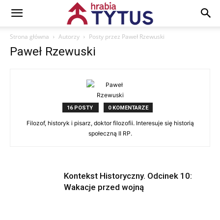
Strona główna
Autorzy
Posty przez Paweł Rzewuski
Paweł Rzewuski
16 POSTY
0 KOMENTARZE
Filozof, historyk i pisarz, doktor filozofii. Interesuje się historią
społeczną II RP.
Kontekst Historyczny. Odcinek 10:
Wakacje przed wojną