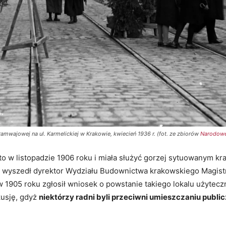
ramwajowej na ul. Karmelickiej w Krakowie, kwiecień 1936 r. (fot. ze zbiorów
Narodowe
to w listopadzie 1906 roku i miała służyć gorzej sytuowanym kr
y wyszedł dyrektor Wydziału Budownictwa krakowskiego Magist
 1905 roku zgłosił wniosek o powstanie takiego lokalu użytecz
kusję, gdyż
niektórzy radni byli przeciwni umieszczaniu publicz