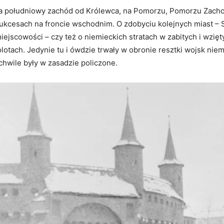
ę na południowy zachód od Królewca, na Pomorzu, Pomorzu Zacho
ukcesach na froncie wschodnim. O zdobyciu kolejnych miast – S
ejscowości – czy też o niemieckich stratach w zabitych i wzięt
otach. Jedynie tu i ówdzie trwały w obronie resztki wojsk niem
chwile były w zasadzie policzone.