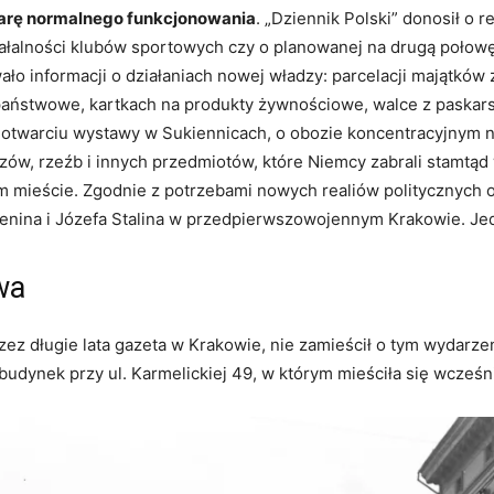
iarę normalnego funkcjonowania
. „Dziennik Polski” donosił o r
iałalności klubów sportowych czy o planowanej na drugą połowę
ało informacji o działaniach nowej władzy: parcelacji majątkó
państwowe, kartkach na produkty żywnościowe, walce z paska
o otwarciu wystawy w Sukiennicach, o obozie koncentracyjnym 
w, rzeźb i innych przedmiotów, które Niemcy zabrali stamtąd
ieście. Zgodnie z potrzebami nowych realiów politycznych o
enina i Józefa Stalina w przedpierwszowojennym Krakowie. J
wa
przez długie lata gazeta w Krakowie, nie zamieścił o tym wydarz
udynek przy ul. Karmelickiej 49, w którym mieściła się wcześn