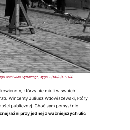
go Archiwum Cyfrowego, sygn. 3/1/0/8/4021/4
)
akowianom, którzy nie mieli w swoich
ratu Wincenty Juliusz Wdowiszewski, który
ności publicznej. Choć sam pomysł nie
nej łaźni przy jednej z ważniejszych ulic