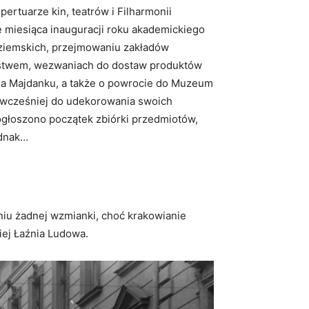
epertuarze kin, teatrów i Filharmonii
 miesiąca inauguracji roku akademickiego
w ziemskich, przejmowaniu zakładów
rstwem, wezwaniach do dostaw produktów
na Majdanku, a także o powrocie do Muzeum
 wcześniej do udekorowania swoich
głoszono początek zbiórki przedmiotów,
ednak…
eniu żadnej wzmianki, choć krakowianie
iej Łaźnia Ludowa.