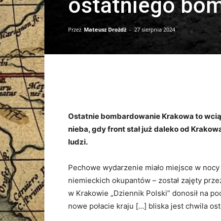
ostatniego bo
Przez
Mateusz Drożdż
-
27 sierpnia 2024
Ostatnie bombardowanie Krakowa to wciąż 
nieba, gdy front stał już daleko od Krakowa
ludzi.
Pechowe wydarzenie miało miejsce w nocy z
niemieckich okupantów – został zajęty prze
w Krakowie „Dziennik Polski” donosił na p
nowe połacie kraju […] bliska jest chwila o