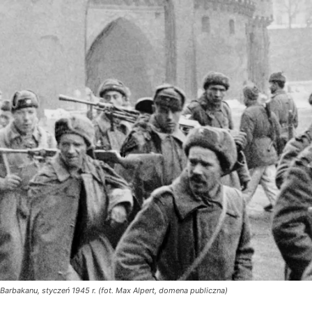
arbakanu, styczeń 1945 r. (fot. Max Alpert, domena publiczna)