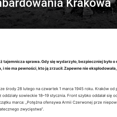
mbardowania Krakowa
tajemnicza sprawa. Gdy się wydarzyło, bezpieczniej było o 
, i nie ma pewności, kto ją zrzucił. Zapewne nie eksplodowała,
e środy 28 lutego na czwartek 1 marca 1945 roku. Kraków od p
z oddziały sowieckie 18–19 stycznia. Front szybko oddalał się 
oczątku marca: „Potężna ofensywa Armii Czerwonej prze niepo
statecznego zwycięstwa”.