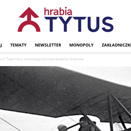
J
TEMATY
NEWSLETTER
MONOPOLY
ZAKŁADNICZK
Portal
eci? Tajemnica ostatniego bombardowania Krakowa
historyczny
Hrabia