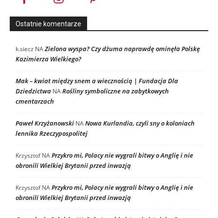
Ostatnie komentarze
Zielona wyspa? Czy dżuma naprawdę ominęła Polskę
k.siecz
NA
Kazimierza Wielkiego?
Mak – kwiat między snem a wiecznością | Fundacja Dla
Dziedzictwa
Rośliny symboliczne na zabytkowych
NA
cmentarzach
Paweł Krzyżanowski
Nowa Kurlandia, czyli sny o koloniach
NA
lennika Rzeczypospolitej
Przykro mi, Polacy nie wygrali bitwy o Anglię i nie
Krzysztof
NA
obronili Wielkiej Brytanii przed inwazją
Przykro mi, Polacy nie wygrali bitwy o Anglię i nie
Krzysztof
NA
obronili Wielkiej Brytanii przed inwazją