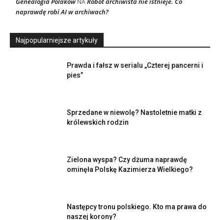
Genealogia Polaków
Robot archiwista nie istnieje. Co
NA
naprawdę robi AI w archiwach?
Najpopularniejsze artykuły
Prawda i fałsz w serialu „Czterej pancerni i
pies”
Sprzedane w niewolę? Nastoletnie matki z
królewskich rodzin
Zielona wyspa? Czy dżuma naprawdę
ominęła Polskę Kazimierza Wielkiego?
Następcy tronu polskiego. Kto ma prawa do
naszej korony?