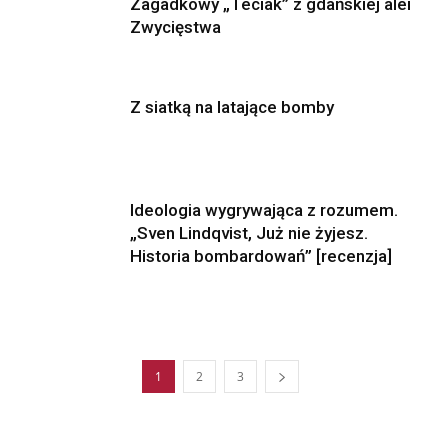
Zagadkowy „Teciak” z gdańskiej alei
Zwycięstwa
Z siatką na latające bomby
Ideologia wygrywająca z rozumem.
„Sven Lindqvist, Już nie żyjesz.
Historia bombardowań” [recenzja]
1
2
3