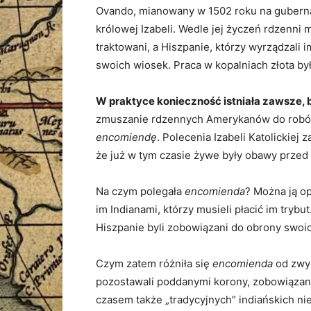
Ovando, mianowany w 1502 roku na gubernato
królowej Izabeli. Wedle jej życzeń rdzenni
traktowani, a Hiszpanie, którzy wyrządzali
swoich wiosek. Praca w kopalniach złota był
W praktyce konieczność istniała zawsze, b
zmuszanie rdzennych Amerykanów do robót
encomiendę
. Polecenia Izabeli Katolickiej
że już w tym czasie żywe były obawy prze
Na czym polegała
encomienda
? Można ją o
im Indianami, którzy musieli płacić im tryb
Hiszpanie byli zobowiązani do obrony swoich
Czym zatem różniła się
encomienda
od zwyc
pozostawali poddanymi korony, zobowiązany
czasem także „tradycyjnych” indiańskich ni