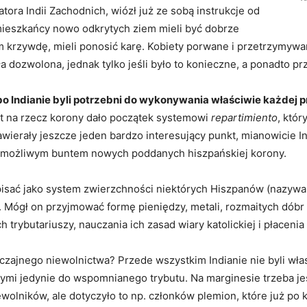
ra Indii Zachodnich, wiózł już ze sobą instrukcje od
 mieszkańcy nowo odkrytych ziem mieli być dobrze
 im krzywdę, mieli ponosić karę. Kobiety porwane i przetrzymy
a dozwolona, jednak tylko jeśli było to konieczne, a ponadto p
o Indianie byli potrzebni do wykonywania właściwie każdej p
 na rzecz korony dało początek systemowi
repartimiento
, któr
 zawierały jeszcze jeden bardzo interesujący punkt, mianowicie I
d możliwym buntem nowych poddanych hiszpańskiej korony.
pisać jako system zwierzchności niektórych Hiszpanów (nazyw
ut. Mógł on przyjmować formę pieniędzy, metali, rozmaitych dóbr
 trybutariuszy, nauczania ich zasad wiary katolickiej i płaceni
zajnego niewolnictwa? Przede wszystkim Indianie nie byli wł
mi jedynie do wspomnianego trybutu. Na marginesie trzeba je
ewolników, ale dotyczyło to np. członków plemion, które już po