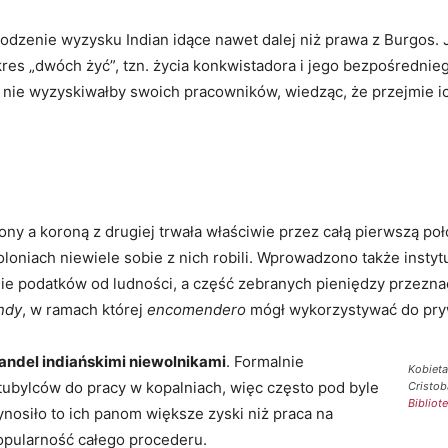
godzenie wyzysku Indian idące nawet dalej niż prawa z Burgos.
res „dwóch żyć”, tzn. życia konkwistadora i jego bezpośrednie
nie wyzyskiwałby swoich pracowników, wiedząc, że przejmie ich
rony a koroną z drugiej trwała właściwie przez całą pierwszą 
koloniach niewiele sobie z nich robili. Wprowadzono także insty
ie podatków od ludności, a część zebranych pieniędzy przeznac
ndy
, w ramach której
encomendero
mógł wykorzystywać do pryw
andel indiańskimi niewolnikami
. Formalnie
Kobieta
ubylców do pracy w kopalniach, więc często pod byle
Cristob
Bibliot
nosiło to ich panom większe zyski niż praca na
popularność całego procederu.