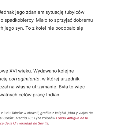
 Jednak jego zdaniem sytuację tubylców
go spadkobiercy. Miało to sprzyjać dobremu
 jego syn. To z kolei nie podobało się
połowę XVI wieku. Wydawano kolejne
tucję
corregimiento
, w której urzędnik
zał na własne utrzymanie. Była to więc
atnych celów pracę Indian.
 z ludu Tainów w niewoli, grafika z książki „Vida y viajes de
al Colón”, Madrid 1851 (ze zbiorów
Fondo Antiguo de la
eca de la Universidad de Sevilla
)