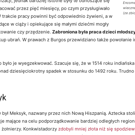
acji, jednak bardziej istotne były te odnoszące się
Encomen
racować przez pięć miesięcy, po czym przysługiwało
wieczn
(ze zb
W trakcie pracy powinni być odpowiednio żywieni, a w
dące w ciąży i opiekujące się małymi dziećmi mogły
otowanie czy przędzenie.
Zabroniona była praca dzieci młodszyc
kup ubrań. W prawach z Burgos przewidziano także powołanie i
o było je wyegzekwować. Szacuje się, że w 1514 roku indiańska 
ad dziesięciokrotny spadek w stosunku do 1492 roku. Trudno s
yk
był Meksyk, nazwany przez nich Nową Hiszpanią. Aztecka stolic
je mające na celu podporządkowanie bardziej odległych regionó
h żołnierzy. Konkwistadorzy
zdobyli mniej złota niż się spodziew