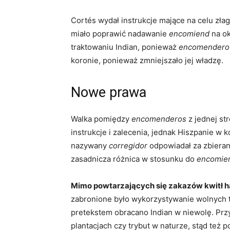
Cortés wydał instrukcje mające na celu zła
miało poprawić nadawanie
encomiend
na ok
traktowaniu Indian, ponieważ
encomendero
koronie, ponieważ zmniejszało jej władzę.
Nowe prawa
Walka pomiędzy
encomenderos
z jednej st
instrukcje i zalecenia, jednak Hiszpanie w 
nazywany
corregidor
odpowiadał za zbieran
zasadnicza różnica w stosunku do
encomie
Mimo powtarzających się zakazów kwitł h
zabronione było wykorzystywanie wolnych t
pretekstem obracano Indian w niewolę. Przy
plantacjach czy trybut w naturze, stąd też 