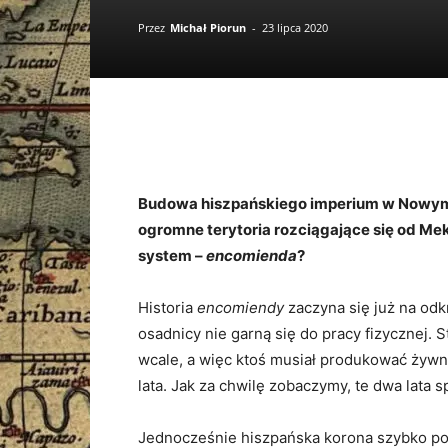
Przez
Michał Piorun
-
23 lipca 2020
Budowa hiszpańskiego imperium w Nowym Ś
ogromne terytoria rozciągające się od Mek
system –
encomienda
?
Historia
encomiendy
zaczyna się już na odkr
osadnicy nie garną się do pracy fizycznej. 
wcale, a więc ktoś musiał produkować żywn
lata. Jak za chwilę zobaczymy, te dwa lata s
Jednocześnie hiszpańska korona szybko podj