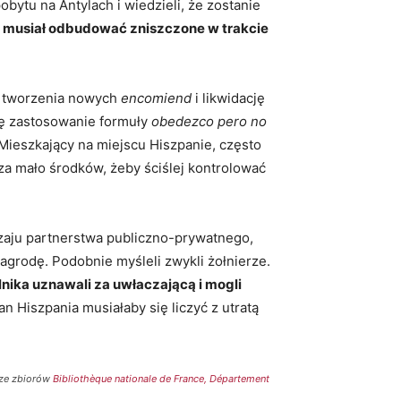
bytu na Antylach i wiedzieli, że zostanie
 musiał odbudować zniszczone w trakcie
ł tworzenia nowych
encomiend
i likwidację
ię zastosowanie formuły
obedezco pero no
Mieszkający na miejscu Hiszpanie, często
za mało środków, żeby ściślej kontrolować
dzaju partnerstwa publiczno-prywatnego,
 nagrodę. Podobnie myśleli zwykli żołnierze.
nika uznawali za uwłaczającą i mogli
an Hiszpania musiałaby się liczyć z utratą
 (ze zbiorów
Bibliothèque nationale de France, Département