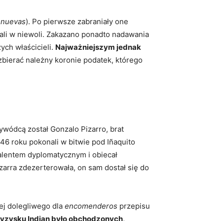
s nuevas
). Po pierwsze zabraniały one
wali w niewoli. Zakazano ponadto nadawania
ych właścicieli.
Najważniejszym jednak
zbierać należny koronie podatek, którego
wódcą został Gonzalo Pizarro, brat
46 roku pokonali w bitwie pod Iñaquito
talentem dyplomatycznym i obiecał
arra zdezerterowała, on sam dostał się do
ej dolegliwego dla
encomenderos
przepisu
yzysku Indian było obchodzonych,