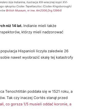
dero bije Indianina, ilustracja XIX-wiecznej kopii XVI-
ego rękopisu Codex Tepetlaoztoc (Codex Kingsborough)
iorów
British Museum, nr inw. Am2006,Drg.13964
)
h niż 14 lat.
Indianie mieli także
nspektorów, którzy mieli nadzorować
populacja Hispanioli liczyła zaledwie 26
obie nawet wyobrazić skalę tej katastrofy
a Tenochtitlán poddała się w 1521 roku, a
w. Tak czy inaczej Cortés stanął przed
ali, co gorsza 1/5 musieli oddać koronie, a