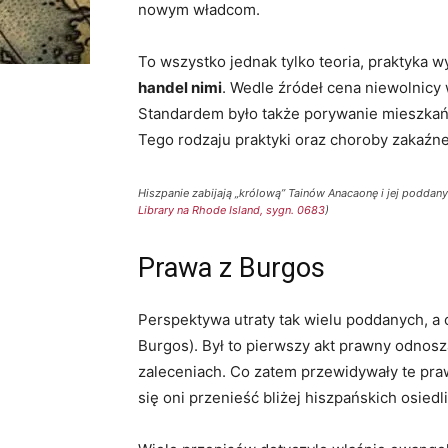
nowym władcom.
To wszystko jednak tylko teoria, praktyka 
handel nimi
. Wedle źródeł cena niewolnicy
Standardem było także porywanie mieszkańc
Tego rodzaju praktyki oraz choroby zakaźn
Hiszpanie zabijają „królową” Tainów Anacaonę i jej poddany
Library na Rhode Island, sygn. 0683
)
Prawa z Burgos
Perspektywa utraty tak wielu poddanych, a
Burgos). Był to pierwszy akt prawny odnos
zaleceniach. Co zatem przewidywały te pra
się oni przenieść bliżej hiszpańskich osied