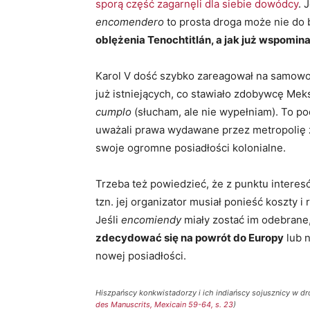
sporą część zagarnęli dla siebie dowódcy
. 
encomendero
to prosta droga może nie do
oblężenia
Tenochtitlán
, a jak już wspomin
Karol V dość szybko zareagował na samow
już istniejących, co stawiało zdobywcę Me
cumplo
(słucham, ale nie wypełniam). To p
uważali prawa wydawane przez metropolię za
swoje ogromne posiadłości kolonialne.
Trzeba też powiedzieć, że z punktu interes
tzn. jej organizator musiał ponieść koszty i 
Jeśli
encomiendy
miały zostać im odebrane,
zdecydować się na powrót do Europy
lub n
nowej posiadłości.
Hiszpańscy konkwistadorzy i ich indiańscy sojusznicy w drod
des Manuscrits, Mexicain 59-64, s. 23
)