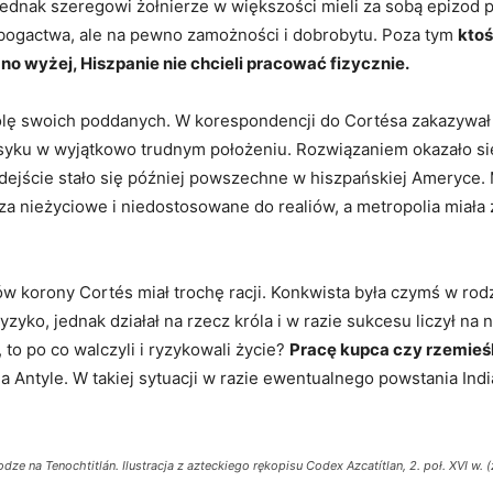
Jednak szeregowi żołnierze w większości mieli za sobą epizod po
 bogactwa, ale na pewno zamożności i dobrobytu. Poza tym
ktoś
ano wyżej, Hiszpanie nie chcieli pracować fizycznie.
olę swoich poddanych. W korespondencji do Cortésa zakazywa
ksyku w wyjątkowo trudnym położeniu. Rozwiązaniem okazało s
odejście stało się później powszechne w hiszpańskiej Ameryce. 
 nieżyciowe i niedostosowane do realiów, a metropolia miała 
ów korony Cortés miał trochę racji. Konkwista była czymś w ro
ryzyko, jednak działał na rzecz króla i w razie sukcesu liczył na
 to po co walczyli i ryzykowali życie?
Pracę kupca czy rzemieśl
a Antyle. W takiej sytuacji w razie ewentualnego powstania Indi
ze na Tenochtitlán. Ilustracja z azteckiego rękopisu Codex Azcatítlan, 2. poł. XVI w.