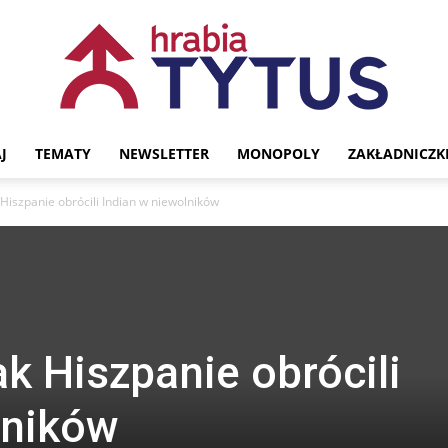
J
TEMATY
NEWSLETTER
MONOPOLY
ZAKŁADNICZK
Portal
Hiszpanie obrócili Indian w niewolników
historyczny
k Hiszpanie obrócili
lników
Hrabia