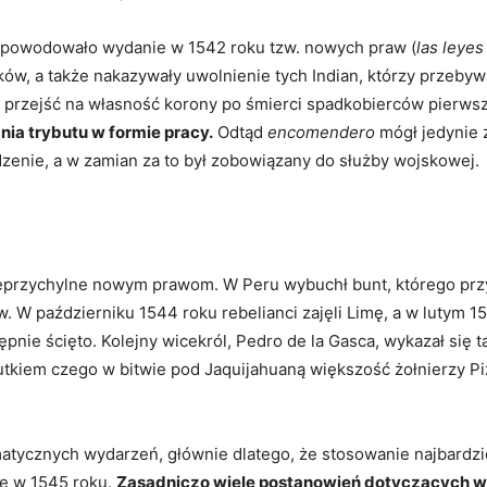
powodowało wydanie w 1542 roku tzw. nowych praw (
las leye
ów, a także nakazywały uwolnienie tych Indian, którzy przeby
ały przejść na własność korony po śmierci spadkobierców pierwsz
ia trybutu w formie pracy.
Odtąd
encomendero
mógł jedynie 
zenie, a w zamian za to był zobowiązany do służby wojskowej.
eprzychylne nowym prawom. W Peru wybuchł bunt, którego przy
. W październiku 1544 roku rebelianci zajęli Limę, a w lutym 15
ępnie ścięto. Kolejny wicekról, Pedro de la Gasca, wykazał się 
kiem czego w bitwie pod Jaquijahuaną większość żołnierzy Piz
atycznych wydarzeń, głównie dlatego, że stosowanie najbardzi
e w 1545 roku.
Zasadniczo wiele postanowień dotyczących w