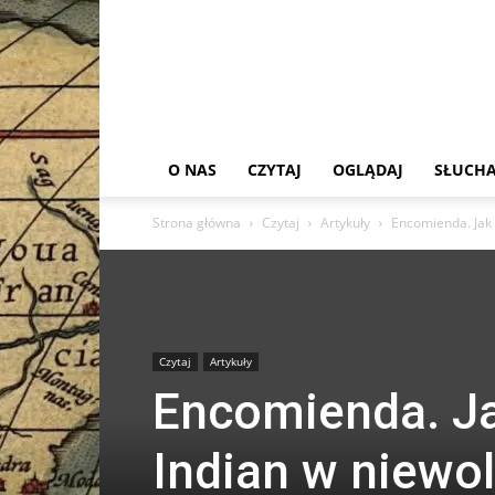
O NAS
CZYTAJ
OGLĄDAJ
SŁUCHA
Strona główna
Czytaj
Artykuły
Encomienda. Jak 
Czytaj
Artykuły
Encomienda. Ja
Indian w niewo