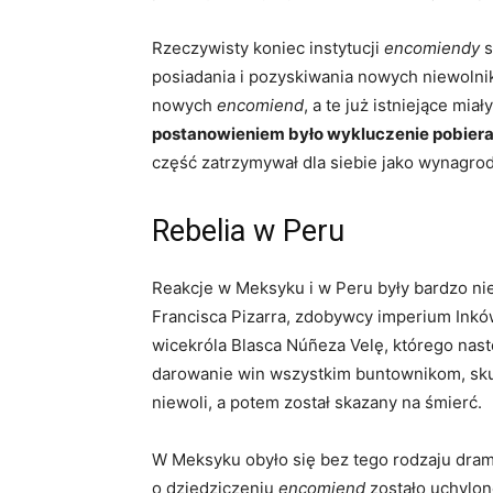
Rzeczywisty koniec instytucji
encomiendy
s
posiadania i pozyskiwania nowych niewolnik
nowych
encomiend
, a te już istniejące mi
postanowieniem było wykluczenie pobieran
część zatrzymywał dla siebie jako wynagrod
Rebelia w Peru
Reakcje w Meksyku i w Peru były bardzo ni
Francisca Pizarra, zdobywcy imperium Inków
wicekróla Blasca Núñeza Velę, którego nast
darowanie win wszystkim buntownikom, skut
niewoli, a potem został skazany na śmierć.
W Meksyku obyło się bez tego rodzaju dram
o dziedziczeniu
encomiend
zostało uchylon