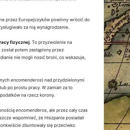
wane przez Europejczyków powinny wrócić do
rzysługiwało za nią wynagrodzenie.
racy fizycznej
. To przyzwolenie na
y został potem zastąpiony przez
ndianie nie mogli nosić broni, co wskazuje,
anych
encomenderos
) nad przydzielonymi
 lub po prostu pracy. W zamian za to
a podatków na rzecz korony.
asnością
encomenderos
, ale przez cały czas
szcze wspomnieć, że Hiszpanie posiadali
 konkwiście zbuntowały się przeciwko