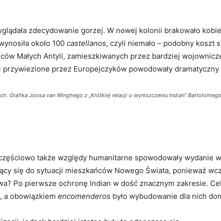
wyglądała zdecydowanie gorzej. W nowej kolonii brakowało kobie
 wynosiła około 100
castellanos
, czyli niemało – podobny koszt
ów Małych Antyli, zamieszkiwanych przez bardziej wojownicze 
e przywiezione przez Europejczyków powodowały dramatyczny s
ch. Grafika Joosa van Winghego z „Krótkiej relacji o wyniszczeniu Indian” Bartolomego
 częściowo także względy humanitarne spowodowały wydanie w 
zący się do sytuacji mieszkańców Nowego Świata, ponieważ wcze
wa? Po pierwsze ochronę Indian w dość znacznym zakresie. Ce
li, a obowiązkiem
encomenderos
było wybudowanie dla nich domó