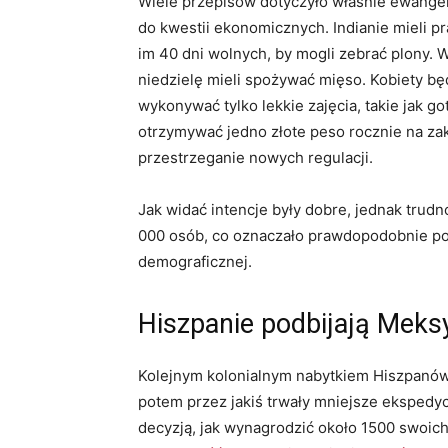
Wiele przepisów dotyczyło właśnie ewangeliz
do kwestii ekonomicznych. Indianie mieli p
im 40 dni wolnych, by mogli zebrać plony. 
niedzielę mieli spożywać mięso. Kobiety bę
wykonywać tylko lekkie zajęcia, takie jak g
otrzymywać jedno złote peso rocznie na za
przestrzeganie nowych regulacji.
Jak widać intencje były dobre, jednak trudn
000 osób, co oznaczało prawdopodobnie pon
demograficznej.
Hiszpanie podbijają Meks
Kolejnym kolonialnym nabytkiem Hiszpanów 
potem przez jakiś trwały mniejsze ekspedyc
decyzją, jak wynagrodzić około 1500 swoic