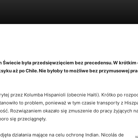
Tytus
wiecie była przedsięwzięciem bez precedensu. W krótkim c
syku aż po Chile. Nie byłoby to możliwe bez przymusowej pracy
ytej przez Kolumba Hispanioli (obecnie Haiti). Krótko po rozpoc
Stanowiło to problem, ponieważ w tym czasie transporty z Hiszpa
ość. Rozwiązaniem okazało się zmuszenie do pracy żyjących n
poro się przeciągnęły.
ęła działania mające na celu ochronę Indian. Nicolás de
N