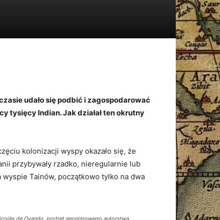
zasie udało się podbić i zagospodarować
 tysięcy Indian. Jak działał ten okrutny
zęciu kolonizacji wyspy okazało się, że
nii przybywały rzadko, nieregularnie lub
a wyspie Tainów, początkowo tylko na dwa
icolás de Ovando, portret anonimowego autorstwa