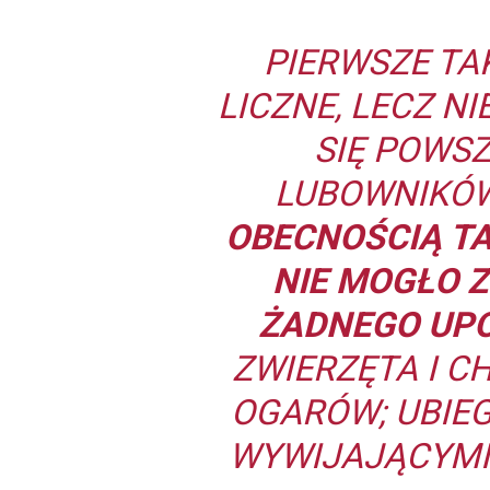
PIERWSZE TA
LICZNE, LECZ 
SIĘ POWSZ
LUBOWNIKÓ
OBECNOŚCIĄ TA
NIE MOGŁO 
ŻADNEGO UP
ZWIERZĘTA I C
OGARÓW; UBIEG
WYWIJAJĄCYMI