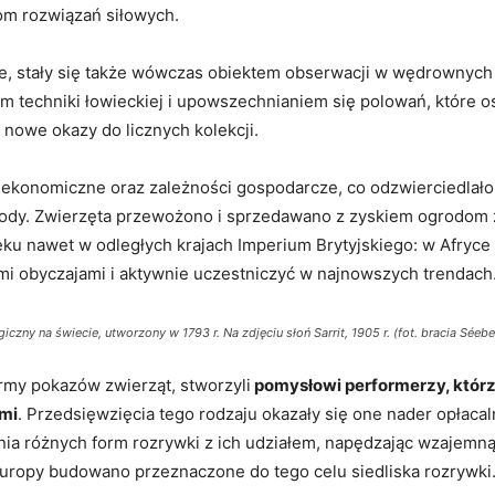
om rozwiązań siłowych.
ne, stały się także wówczas obiektem obserwacji w wędrownyc
em techniki łowieckiej i upowszechnianiem się polowań, które 
 nowe okazy do licznych kolekcji.
y ekonomiczne oraz zależności gospodarcze, co odzwierciedlał
ody. Zwierzęta przewożono i sprzedawano z zyskiem ogrodom 
u nawet w odległych krajach Imperium Brytyjskiego: w Afryce Po
mi obyczajami i aktywnie uczestniczyć w najnowszych trendach
czny na świecie, utworzony w 1793 r. Na zdjęciu słoń Sarrit, 1905 r. (fot. bracia Séeb
rmy pokazów zwierząt, stworzyli
pomysłowi performerzy, którz
ami
. Przedsięwzięcia tego rodzaju okazały się one nader opłacaln
a różnych form rozrywki z ich udziałem, napędzając wzajemną 
uropy budowano przeznaczone do tego celu siedliska rozrywki.