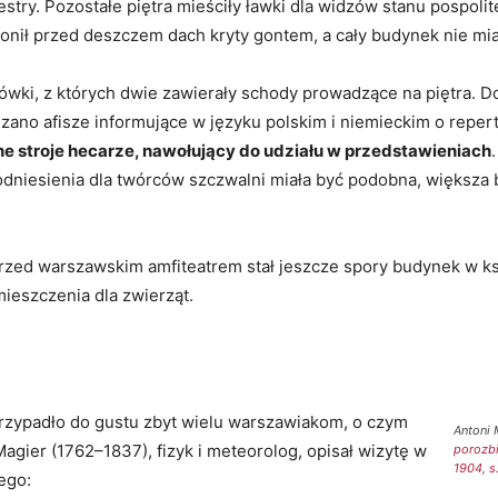
kiestry. Pozostałe piętra mieściły ławki dla widzów stanu pospo
nił przed deszczem dach kryty gontem, a cały budynek nie mia
ówki, z których dwie zawierały schody prowadzące na piętra. D
zano afisze informujące w języku polskim i niemieckim o reper
ne stroje hecarze, nawołujący do udziału w przedstawieniach
odniesienia dla twórców szczwalni miała być podobna, większa 
przed warszawskim amfiteatrem stał jeszcze spory budynek w k
ieszczenia dla zwierząt.
przypadło do gustu zbyt wielu warszawiakom, o czym
Antoni 
agier (1762–1837), fizyk i meteorolog, opisał wizytę w
porozbi
1904, s
ego: