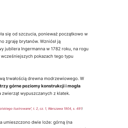
ła się od szczucia, ponieważ początkowo w
o zgraję brytanów. Wzniósł ją
y jubilera Ingermanna w 1782 roku, na rogu
we wcześniejszych pokazach tego typu
kową trwałością drewna modrzewiowego. W
rzy górne poziomy konstrukcji i mogła
la zwierząt wypuszczanych z klatek.
skiego ilustrowane”, t. 2, cz. 1, Warszawa 1904, s. 491
)
ia umieszczono dwie loże: górną (na