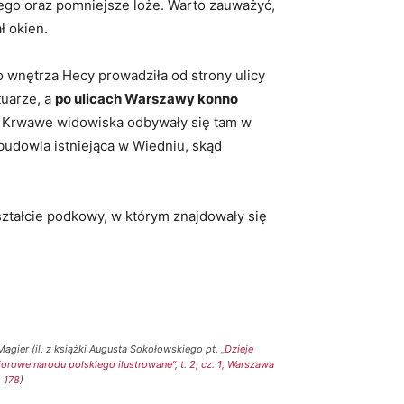
litego oraz pomniejsze loże. Warto zauważyć,
ł okien.
o wnętrza Hecy prowadziła od strony ulicy
tuarze, a
po ulicach Warszawy konno
. Krwawe widowiska odbywały się tam w
budowla istniejąca w Wiedniu, skąd
ształcie podkowy, w którym znajdowały się
Magier (il. z książki Augusta Sokołowskiego pt.
„Dzieje
orowe narodu polskiego ilustrowane”, t. 2, cz. 1, Warszawa
. 178
)