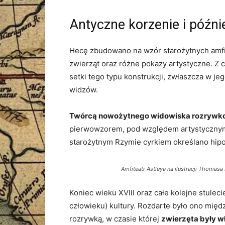
Antyczne korzenie i późni
Hecę zbudowano na wzór starożytnych amfit
zwierząt oraz różne pokazy artystyczne. Z 
setki tego typu konstrukcji, zwłaszcza w je
widzów.
Twórcą nowożytnego widowiska rozrywkow
pierwowzorem, pod względem artystycznym 
starożytnym Rzymie cyrkiem określano hipo
Amfiteatr Astleya na ilustracji Thomas
Koniec wieku XVIII oraz całe kolejne stulec
człowieku) kultury. Rozdarte było ono mię
rozrywką, w czasie której
zwierzęta były w