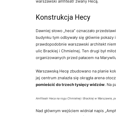
warszawski amfiteatr zwany Hecą.
Konstrukcja Hecy
Dawniej słowo „heca” oznaczało przedstawi
budynku tym odbywały się głównie pokazy i 
prawdopodobnie warszawski architekt niemi
ulic Brackiej i Chmielnej. Ten drugi był m
organizowanych przed pałacem na Marywilu 
Warszawską Hecę zbudowano na planie koła
jej centrum znalazła się okrągła arena oto
pomieścić do trzech tysięcy widzów
. Na p
Amfiteatr Heca na rogu Chmielnej i Brackiej w Warszawie, p
Nad głównym wejściem widniał napis „Amphi