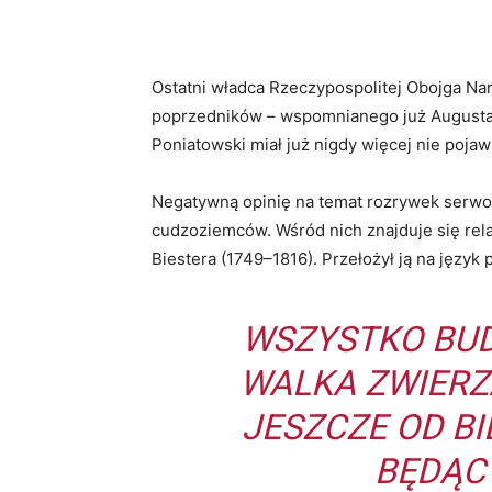
Ostatni władca Rzeczypospolitej Obojga N
poprzedników – wspomnianego już Augusta 
Poniatowski miał już nigdy więcej nie pojaw
Negatywną opinię na temat rozrywek serwo
cudzoziemców. Wśród nich znajduje się relac
Biestera (1749–1816). Przełożył ją na język
WSZYSTKO BUD
WALKA ZWIERZĄ
JESZCZE OD B
BĘDĄCY