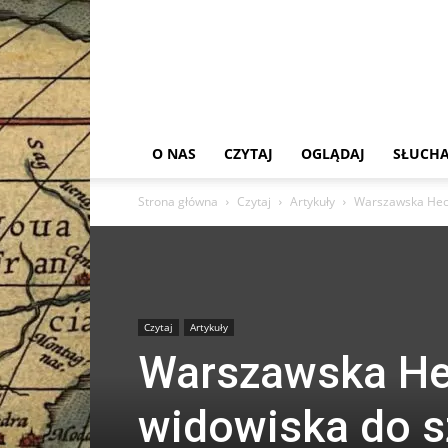
O NAS
CZYTAJ
OGLĄDAJ
SŁUCHA
Strona główna
Czytaj
Artykuły
Warszawska Heca
Czytaj
Artykuły
Warszawska Hec
widowiska do s