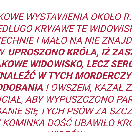
KOWE WYSTAWIENIA OKOŁO R.
NIEDŁUGO KRWAWE TE WIDOWIS
ECHNIE I MAŁO NA NIE ZNAJ
W.
UPROSZONO KRÓLA, IŻ ZAS
KOWE WIDOWISKO, LECZ SERC
ZNALEŹĆ W TYCH MORDERCZ
ODOBANIA
I OWSZEM, KAZAŁ Z
HCIAŁ, ABY WYPUSZCZONO PARĘ
ANIE SIĘ TYCH PSÓW ZA SZC
 KOMINKA DOŚĆ UBAWIŁO KRÓ