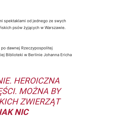
mi spektaklami od jednego ze swych
ańskich psów żyjących w Warszawie.
 po dawnej Rzeczypospolitej
ej Biblioteki w Berlinie Johanna Ericha
IE. HEROICZNA
ĘŚCI. MOŻNA BY
KICH ZWIERZĄT
NAK NIC