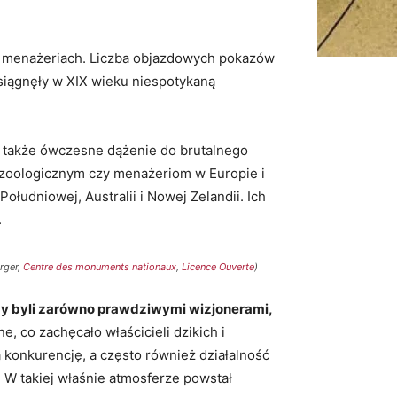
h menażeriach. Liczba objazdowych pokazów
osiągnęły w XIX wieku niespotykaną
o także ówczesne dążenie do brutalnego
zoologicznym czy menażeriom w Europie i
łudniowej, Australii i Nowej Zelandii. Ich
.
erger,
Centre des monuments nationaux
,
Licence Ouverte
)
y byli zarówno prawdziwymi wizjonerami,
e, co zachęcało właścicieli dzikich i
konkurencję, a często również działalność
 W takiej właśnie atmosferze powstał