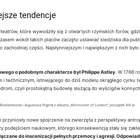
ejsze tendencje
eatrów, które wywodziły się z otwartych rzymskich forów, gdzi
czasem wokół takich placów zaczęto ustawiać siedziska dla pu
go zachodniej części. Najsłynniejszym i największym z nich było
ego o podobnym charakterze był Philippe Astley
. W 1768 ro
i technicznym, istniejącego do dziś modelu okrągłego cyrk
drom, czyli prostokątną budowlę służącą do wyścigów konnych
a Rowlandsona i Augustusa Pugina z albumu „Microcosm of London”; początek XIX w.
ie przyniosły nowe spojrzenie na zwierzęta z perspektywy antrop
dzy podejściem naukowym, którego konsekwencją stały się zakła
łączane do inscenizacji pełnych przemocy i agresji. Odpowia