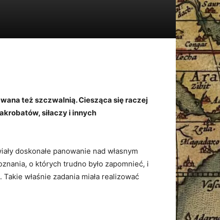
ana też szczwalnią. Ciesząca się raczej
akrobatów, siłaczy i innych
iwiały doskonałe panowanie nad własnym
nania, o których trudno było zapomnieć, i
. Takie właśnie zadania miała realizować