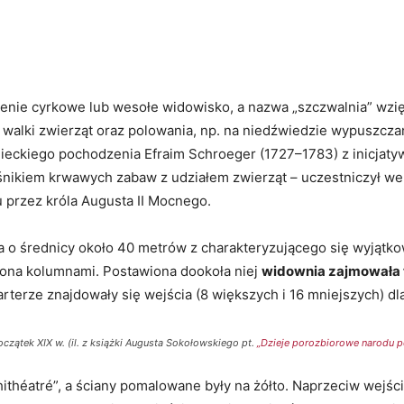
enie cyrkowe lub wesołe widowisko, a nazwa „szczwalnia” wzię
walki zwierząt oraz polowania, np. na niedźwiedzie wypuszczan
eckiego pochodzenia Efraim Schroeger (1727–1783) z inicjatyw
iłośnikiem krwawych zabaw z udziałem zwierząt – uczestniczył 
przez króla Augusta II Mocnego.
 o średnicy około 40 metrów z charakteryzującego się wyjąt
czona kolumnami. Postawiona dookoła niej
widownia zajmowała t
arterze znajdowały się wejścia (8 większych i 16 mniejszych) d
oczątek XIX w. (il. z książki Augusta Sokołowskiego pt.
„Dzieje porozbiorowe narodu pol
théatré”, a ściany pomalowane były na żółto. Naprzeciw wejśc