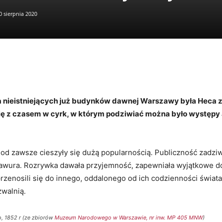
0 sierpnia 2020
Tytus
 nieistniejących już budynków dawnej Warszawy była Heca zw
się z czasem w cyrk, w którym podziwiać można było występy 
od zawsze cieszyły się dużą popularnością. Publiczność zadz
awura. Rozrywka dawała przyjemność, zapewniała wyjątkowe doz
rzenosili się do innego, oddalonego od ich codzienności świata
walnią.
o, 1852 r (ze zbiorów
Muzeum Narodowego w Warszawie, nr inw. MP 405 MNW
)