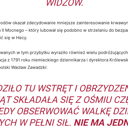
WIDZÓW.
arodów okazał zdecydowanie mniejsze zainteresowanie krwawy
II Mocnego – który lubował się podobno w strzelaniu do bezp
ić się w Hecy.
wanych w tym przybytku wyraziło również wielu podróżujących
ja z 1791 roku niemieckiego dziennikarza i dyrektora Królewski
 polski Wacław Zawadzki:
ZIŁO TU WSTRĘT I OBRZYDZEN
T SKŁADAŁA SIĘ Z OŚMIU CZ
IEDY OBSERWOWAĆ WALKĘ DZI
CH W PEŁNI SIŁ.
NIE MA JED