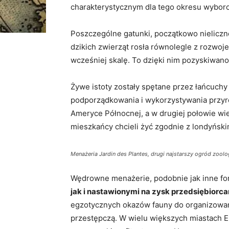
charakterystycznym dla tego okresu wybor
Poszczególne gatunki, początkowo nielicz
dzikich zwierząt rosła równolegle z rozwoj
wcześniej skalę. To dzięki nim pozyskiwano
Żywe istoty zostały spętane przez łańcuch
podporządkowania i wykorzystywania przyr
Ameryce Północnej, a w drugiej połowie wiek
mieszkańcy chcieli żyć zgodnie z londyński
Menażeria Jardin des Plantes, drugi najstarszy ogród zoologi
Wędrowne menażerie, podobnie jak inne fo
jak i nastawionymi na zysk przedsiębiorc
egzotycznych okazów fauny do organizowani
przestępczą. W wielu większych miastach E