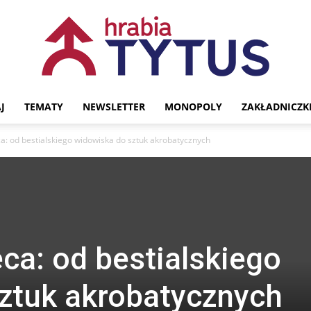
J
TEMATY
NEWSLETTER
MONOPOLY
ZAKŁADNICZK
Portal
: od bestialskiego widowiska do sztuk akrobatycznych
historyczny
a: od bestialskiego
ztuk akrobatycznych
Hrabia