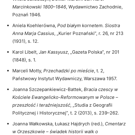
Marcinkowski 1800–1846
, Wydawnictwo Zachodnie,
Obelisk Kassyusza – inskrypcja, 2018 r. (fot. J. Hajdrych)
Poznań 1946.
Aniela Koehlerówna,
Pod białym kornetem. Siostra
Anna Marja Cassius
, „Kurier Poznański”, r. 26, nr 213
(1931), s. 12.
Karol Libelt,
Jan Kassyusz
, „Gazeta Polska”, nr 201
(1848), s. 1.
Marceli Motty,
Przechadzki po mieście
, t. 2,
Państwowy Instytut Wydawniczy, Warszawa 1957.
Joanna Szczepankiewicz-Battek,
Bracia czescy w
Kościele Ewangelicko-Reformowanym w Polsce –
przeszłość i teraźniejszość
, „Studia z Geografii
Politycznej i Historycznej”, t. 2 (2013), s. 239–262.
Joanna Wałkowska, Łukasz Hajdrych (red.),
Cmentarz
w Orzeszkowie – świadek historii walk o