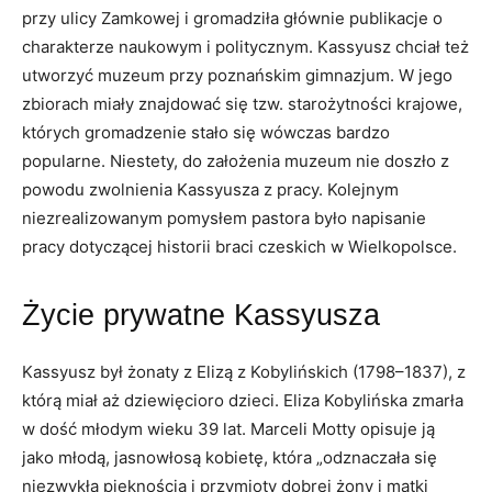
przy ulicy Zamkowej i gromadziła głównie publikacje o
charakterze naukowym i politycznym. Kassyusz chciał też
utworzyć muzeum przy poznańskim gimnazjum. W jego
zbiorach miały znajdować się tzw. starożytności krajowe,
których gromadzenie stało się wówczas bardzo
popularne. Niestety, do założenia muzeum nie doszło z
powodu zwolnienia Kassyusza z pracy. Kolejnym
niezrealizowanym pomysłem pastora było napisanie
pracy dotyczącej historii braci czeskich w Wielkopolsce.
Życie prywatne Kassyusza
Kassyusz był żonaty z Elizą z Kobylińskich (1798–1837), z
którą miał aż dziewięcioro dzieci. Eliza Kobylińska zmarła
w dość młodym wieku 39 lat. Marceli Motty opisuje ją
jako młodą, jasnowłosą kobietę, która „odznaczała się
niezwykłą pięknością i przymioty dobrej żony i matki