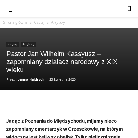
Strona główna
Czytaj
Artykuły
Czytaj
Artykuły
Pastor Jan Wilhelm Kassyusz –
zapomniany działacz narodowy z XIX
wieku
Przez
Joanna Hajdrych
-
23 kwietnia 2023
Jadąc z Poznania do Międzychodu, mijamy nieco
zapomniany cmentarzyk w Orzeszkowie, na którym
widoczny jest żeliwny obelisk. Tylko nieliczni znają