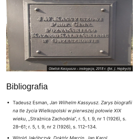
Obelisk Kassyusza – inskrypcja, 2018 r. (fot. J. Hajdrych)
Bibliografia
Tadeusz Esman,
Jan Wilhelm Kassyusz.
Zarys biografii
na tle życia Wielkopolski w pierwszej połowie XIX
wieku
, „Strażnica Zachodnia”, r. 5, t. 9, nr 1 (1926), s.
28–61; r. 5, t. 9, nr 2 (1926), s. 112–134.
Witold Jakóbczyk,
Doktór Marcin. Jan Karol