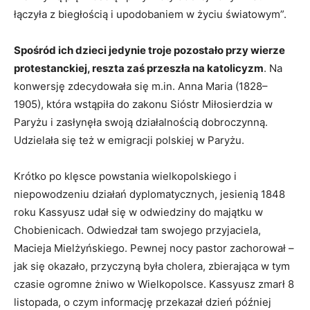
łączyła z biegłością i upodobaniem w życiu światowym”.
Spośród ich dzieci jedynie troje pozostało przy wierze
protestanckiej, reszta zaś przeszła na katolicyzm
. Na
konwersję zdecydowała się m.in. Anna Maria (1828–
1905), która wstąpiła do zakonu Sióstr Miłosierdzia w
Paryżu i zasłynęła swoją działalnością dobroczynną.
Udzielała się też w emigracji polskiej w Paryżu.
Krótko po klęsce powstania wielkopolskiego i
niepowodzeniu działań dyplomatycznych, jesienią 1848
roku Kassyusz udał się w odwiedziny do majątku w
Chobienicach. Odwiedzał tam swojego przyjaciela,
Macieja Mielżyńskiego. Pewnej nocy pastor zachorował –
jak się okazało, przyczyną była cholera, zbierająca w tym
czasie ogromne żniwo w Wielkopolsce. Kassyusz zmarł 8
listopada, o czym informację przekazał dzień później