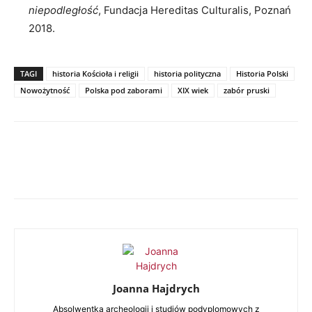
niepodległość
, Fundacja Hereditas Culturalis, Poznań
2018.
TAGI
historia Kościoła i religii
historia polityczna
Historia Polski
Nowożytność
Polska pod zaborami
XIX wiek
zabór pruski
Joanna Hajdrych
Absolwentka archeologii i studiów podyplomowych z