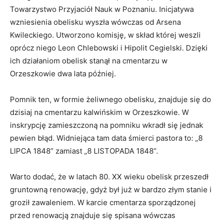
Towarzystwo Przyjaciół Nauk w Poznaniu. Inicjatywa
wzniesienia obelisku wyszła wówczas od Arsena
Kwileckiego. Utworzono komisję, w skład której weszli
oprócz niego Leon Chlebowski i Hipolit Cegielski. Dzięki
ich działaniom obelisk stanął na cmentarzu w
Orzeszkowie dwa lata później.
Pomnik ten, w formie żeliwnego obelisku, znajduje się do
dzisiaj na cmentarzu kalwińskim w Orzeszkowie. W
inskrypcję zamieszczoną na pomniku wkradł się jednak
pewien błąd. Widniejąca tam data śmierci pastora to: „8
LIPCA 1848” zamiast „8 LISTOPADA 1848”.
Warto dodać, że w latach 80. XX wieku obelisk przeszedł
gruntowną renowację, gdyż był już w bardzo złym stanie i
groził zawaleniem. W karcie cmentarza sporządzonej
przed renowacją znajduje się spisana wówczas