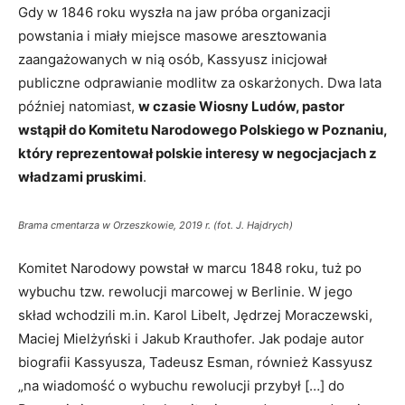
Gdy w 1846 roku wyszła na jaw próba organizacji
powstania i miały miejsce masowe aresztowania
zaangażowanych w nią osób, Kassyusz inicjował
publiczne odprawianie modlitw za oskarżonych. Dwa lata
później natomiast,
w czasie Wiosny Ludów, pastor
wstąpił do Komitetu Narodowego Polskiego w Poznaniu,
który reprezentował polskie interesy w negocjacjach z
władzami pruskimi
.
Brama cmentarza w Orzeszkowie, 2019 r. (fot. J. Hajdrych)
Komitet Narodowy powstał w marcu 1848 roku, tuż po
wybuchu tzw. rewolucji marcowej w Berlinie. W jego
skład wchodzili m.in. Karol Libelt, Jędrzej Moraczewski,
Maciej Mielżyński i Jakub Krauthofer. Jak podaje autor
biografii Kassyusza, Tadeusz Esman, również Kassyusz
„na wiadomość o wybuchu rewolucji przybył […] do