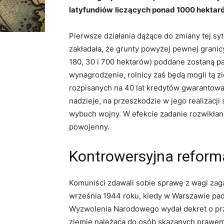
latyfundiów
liczących ponad 1000 hektar
Pierwsze działania dążące do zmiany tej syt
zakładała, że grunty powyżej pewnej granicy
180, 30 i 700 hektarów) poddane zostaną par
wynagrodzenie, rolnicy zaś będą mogli tą zi
rozpisanych na 40 lat kredytów gwarantow
nadzieje, na przeszkodzie w jego realizacji
wybuch wojny. W efekcie zadanie rozwikłan
powojenny.
Kontrowersyjna reform
Komuniści zdawali sobie sprawę z wagi zaga
września 1944 roku, kiedy w Warszawie pada
Wyzwolenia Narodowego wydał dekret o prz
ziemię należącą do osób skazanych prawem 