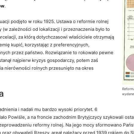
ów
.
uacji podjęto w roku 1925. Ustawa o reformie rolnej
 (w zależności od lokalizacji i przeznaczenia było to
celacji, za którą dotychczasowi właściciele otrzymają
emię kupić, korzystając z preferencyjnych,
anych przez państwo. Rozwiązanie to rokowało pewne
 stanął najpierw kryzys gospodarczy, potem zaś
ia nierówności rolnych przesunięto na okres
Reforma
a
wydane
dnienia i nadali mu bardzo wysoki priorytet. 6
ło Powiśle, a na froncie zachodnim Brytyjczycy szykowali osta
eprowadzeniu reformy rolnej. Na jego mocy sformowano Państw
oraz obywateli Rzeszy, areał należący przed 1939 rokiem do S