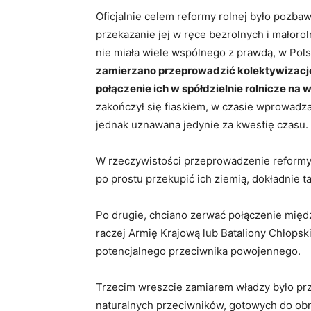
Oficjalnie celem reformy rolnej było pozba
przekazanie jej w ręce bezrolnych i małorol
nie miała wiele wspólnego z prawdą, w Pols
zamierzano przeprowadzić kolektywizację,
połączenie ich w spółdzielnie rolnicze n
zakończył się fiaskiem, w czasie wprowadzan
jednak uznawana jedynie za kwestię czasu.
W rzeczywistości przeprowadzenie reformy 
po prostu przekupić ich ziemią, dokładnie t
Po drugie, chciano zerwać połączenie mię
raczej Armię Krajową lub Bataliony Chłopsk
potencjalnego przeciwnika powojennego.
Trzecim wreszcie zamiarem władzy było przy
naturalnych przeciwników, gotowych do ob