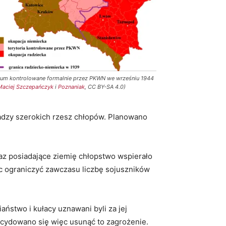
ium kontrolowane formalnie przez PKWN we wrześniu 1944
Maciej Szczepańczyk
i
Poznaniak
, CC BY-SA 4.0)
ładzy szerokich rzesz chłopów. Planowano
z posiadające ziemię chłopstwo wspierało
ęc ograniczyć zawczasu liczbę sojuszników
ństwo i kułacy uznawani byli za jej
cydowano się więc usunąć to zagrożenie.