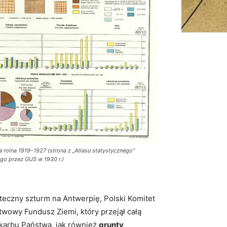
 rolna 1919–1927 (strona z „Atlasu statystycznego”
go przez GUS w 1930 r.)
teczny szturm na Antwerpię, Polski Komitet
owy Fundusz Ziemi, który przejął całą
karbu Państwa, jak również
grunty