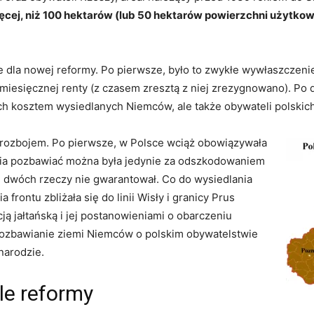
więcej, niż 100 hektarów (lub 50 hektarów powierzchni użytkow
 dla nowej reformy. Po pierwsze, było to zwykłe wywłaszczeni
iesięcznej renty (z czasem zresztą z niej zrezygnowano). Po 
ch kosztem wysiedlanych Niemców, ale także obywateli polskic
y rozbojem. Po pierwsze, w Polsce wciąż obowiązywała
enia pozbawiać można była jedynie za odszkodowaniem
ch dwóch rzeczy nie gwarantował. Co do wysiedlania
 frontu zbliżała się do linii Wisły i granicy Prus
ą jałtańską i jej postanowieniami o obarczeniu
ozbawianie ziemi Niemców o polskim obywatelstwie
narodzie.
ele reformy