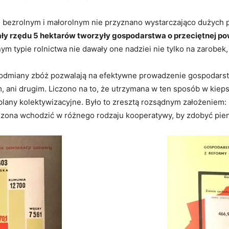
bezrolnym i małorolnym nie przyznano wystarczająco dużych par
ły rzędu 5 hektarów tworzyły gospodarstwa o przeciętnej pow
 typie rolnictwa nie dawały one nadziei nie tylko na zarobek,
dmiany zbóż pozwalają na efektywne prowadzenie gospodarstwa
 ani drugim. Liczono na to, że utrzymana w ten sposób w kiepsk
lany kolektywizacyjne. Było to zresztą rozsądnym założeniem:
szona wchodzić w różnego rodzaju kooperatywy, by zdobyć pien