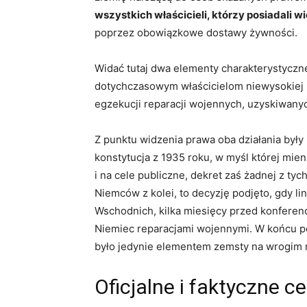
wszystkich właścicieli, którzy posiadali 
poprzez obowiązkowe dostawy żywności.
Widać tutaj dwa elementy charakterystyczne
dotychczasowym właścicielom niewysokiej m
egzekucji reparacji wojennych, uzyskiwany
Z punktu widzenia prawa oba działania był
konstytucja z 1935 roku, w myśl której mi
i na cele publiczne, dekret zaś żadnej z ty
Niemców z kolei, to decyzję podjęto, gdy linia
Wschodnich, kilka miesięcy przed konferencj
Niemiec reparacjami wojennymi. W końcu p
było jedynie elementem zemsty na wrogim 
Oficjalne i faktyczne c