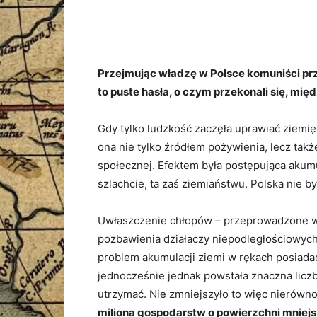
Przejmując władzę w Polsce komuniści prze
to puste hasła, o czym przekonali się, międ
Gdy tylko ludzkość zaczęła uprawiać ziemię, 
ona nie tylko źródłem pożywienia, lecz tak
społecznej. Efektem była postępująca akumu
szlachcie, ta zaś ziemiaństwu. Polska nie by
Uwłaszczenie chłopów – przeprowadzone w 
pozbawienia działaczy niepodległościowych
problem akumulacji ziemi w rękach posiadac
jednocześnie jednak powstała znaczna licz
utrzymać. Nie zmniejszyło to więc nierówno
miliona gospodarstw o powierzchni mniejsz