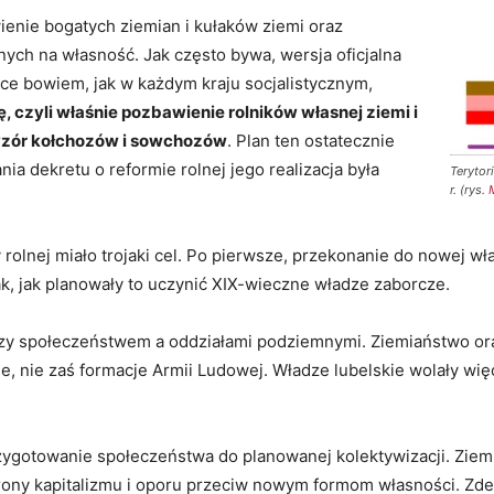
wienie bogatych ziemian i kułaków ziemi oraz
nych na własność. Jak często bywa, wersja oficjalna
ce bowiem, jak w każdym kraju socjalistycznym,
 czyli właśnie pozbawienie rolników własnej ziemi i
a wzór kołchozów i sowchozów
. Plan ten ostatecznie
ia dekretu o reformie rolnej jego realizacja była
Terytor
r. (rys.
rolnej miało trojaki cel. Po pierwsze, przekonanie do nowej w
ak, jak planowały to uczynić XIX-wieczne władze zaborcze.
dzy społeczeństwem a oddziałami podziemnymi. Ziemiaństwo ora
ie, nie zaś formacje Armii Ludowej. Władze lubelskie wolały wi
gotowanie społeczeństwa do planowanej kolektywizacji. Ziemia
rony kapitalizmu i oporu przeciw nowym formom własności. Zde