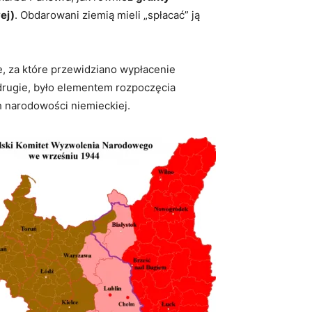
ej)
. Obdarowani ziemią mieli „spłacać” ją
e, za które przewidziano wypłacenie
drugie, było elementem rozpoczęcia
h narodowości niemieckiej.