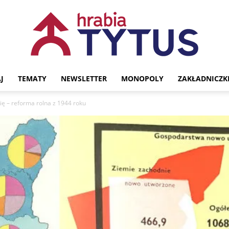
J
TEMATY
NEWSLETTER
MONOPOLY
ZAKŁADNICZK
Portal
ę – reforma rolna z 1944 roku
historyczny
Hrabia