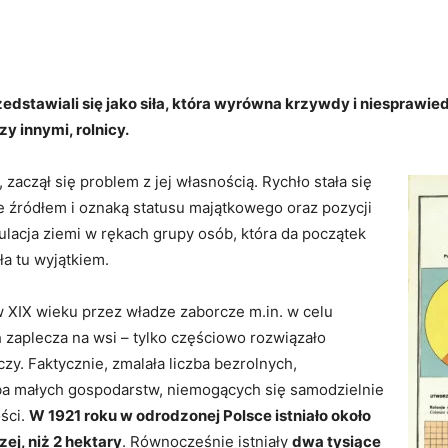
dstawiali się jako siła, która wyrówna krzywdy i niesprawie
zy innymi, rolnicy.
zaczął się problem z jej własnością. Rychło stała się
że źródłem i oznaką statusu majątkowego oraz pozycji
lacja ziemi w rękach grupy osób, która da początek
ła tu wyjątkiem.
XIX wieku przez władze zaborcze m.in. w celu
 zaplecza na wsi – tylko częściowo rozwiązało
zy. Faktycznie, zmalała liczba bezrolnych,
ba małych gospodarstw, niemogących się samodzielnie
ści.
W 1921 roku w odrodzonej Polsce istniało około
ej, niż 2 hektary
. Równocześnie istniały
dwa tysiące