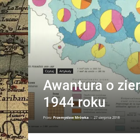
Czytaj
Artykuły
Awantura o zie
1944 roku
Przez
Przemysław Mrówka
-
27 sierpnia 2018