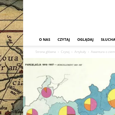
O NAS
CZYTAJ
OGLĄDAJ
SŁUCHA
Strona główna
Czytaj
Artykuły
Awantura o ziemi