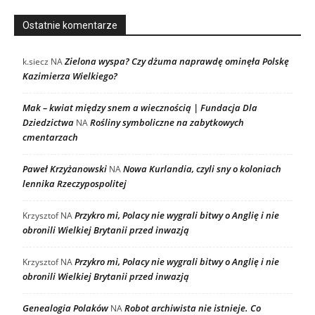
Ostatnie komentarze
Zielona wyspa? Czy dżuma naprawdę ominęła Polskę
k.siecz
NA
Kazimierza Wielkiego?
Mak – kwiat między snem a wiecznością | Fundacja Dla
Dziedzictwa
Rośliny symboliczne na zabytkowych
NA
cmentarzach
Paweł Krzyżanowski
Nowa Kurlandia, czyli sny o koloniach
NA
lennika Rzeczypospolitej
Przykro mi, Polacy nie wygrali bitwy o Anglię i nie
Krzysztof
NA
obronili Wielkiej Brytanii przed inwazją
Przykro mi, Polacy nie wygrali bitwy o Anglię i nie
Krzysztof
NA
obronili Wielkiej Brytanii przed inwazją
Genealogia Polaków
Robot archiwista nie istnieje. Co
NA