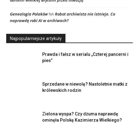
obronili Wielkiej Brytanii przed inwazją
Genealogia Polaków
Robot archiwista nie istnieje. Co
NA
naprawdę robi AI w archiwach?
Najpopularniejsze artykuły
Prawda i fałsz w serialu „Czterej pancerni i
pies”
Sprzedane w niewolę? Nastoletnie matki z
królewskich rodzin
Zielona wyspa? Czy dżuma naprawdę
ominęła Polskę Kazimierza Wielkiego?