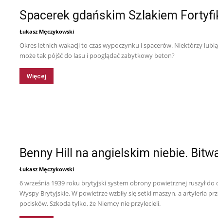
Spacerek gdańskim Szlakiem Fortyfi
Łukasz Męczykowski
Okres letnich wakacji to czas wypoczynku i spacerów. Niektórzy lubią 
może tak pójść do lasu i pooglądać zabytkowy beton?
Tytus
Więcej
Benny Hill na angielskim niebie. Bit
Łukasz Męczykowski
6 września 1939 roku brytyjski system obrony powietrznej ruszył d
Wyspy Brytyjskie. W powietrze wzbiły się setki maszyn, a artyleria 
pocisków. Szkoda tylko, że Niemcy nie przylecieli.