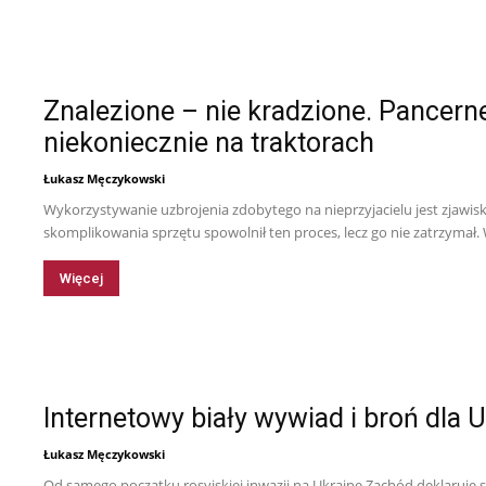
Znalezione – nie kradzione. Pancerne
niekoniecznie na traktorach
Łukasz Męczykowski
Wykorzystywanie uzbrojenia zdobytego na nieprzyjacielu jest zjawis
skomplikowania sprzętu spowolnił ten proces, lecz go nie zatrzymał. 
Więcej
Internetowy biały wywiad i broń dla 
Łukasz Męczykowski
Od samego początku rosyjskiej inwazji na Ukrainę Zachód deklaruje 