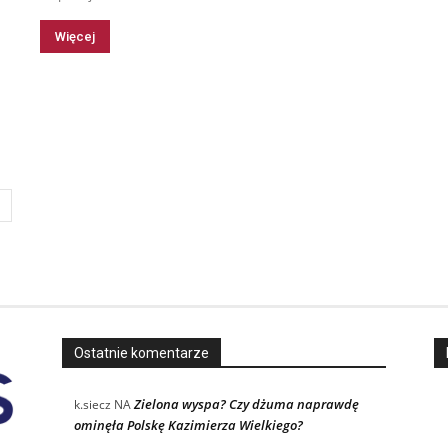
Więcej
Ostatnie komentarze
Zielona wyspa? Czy dżuma naprawdę
k.siecz
NA
ominęła Polskę Kazimierza Wielkiego?