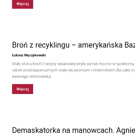
Więcej
Broń z recyklingu – amerykańska Ba
Łukasz Męczykowski
Mało która broń II wojny światowej wryła się tak mocno w społeczną
rakiet przeciwpancernych stała się wzorcem i imiennikiem dla całej now
pewnego złomowiska.
Więcej
Demaskatorka na manowcach. Agnie