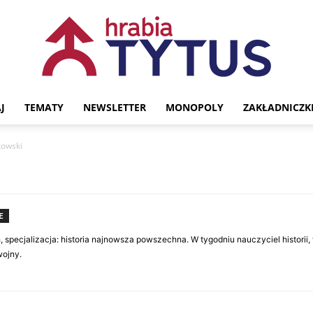
J
TEMATY
NEWSLETTER
MONOPOLY
ZAKŁADNICZK
Portal
kowski
historyczny
E
specjalizacja: historia najnowsza powszechna. W tygodniu nauczyciel historii, 
wojny.
Hrabia