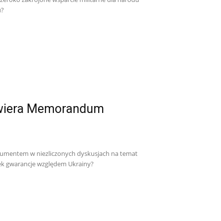
u?
zawiera Memorandum
umentem w niezliczonych dyskusjach na temat
wiek gwarancje względem Ukrainy?