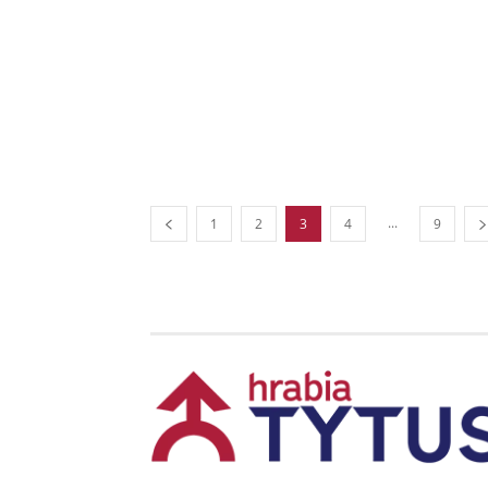
...
1
2
3
4
9