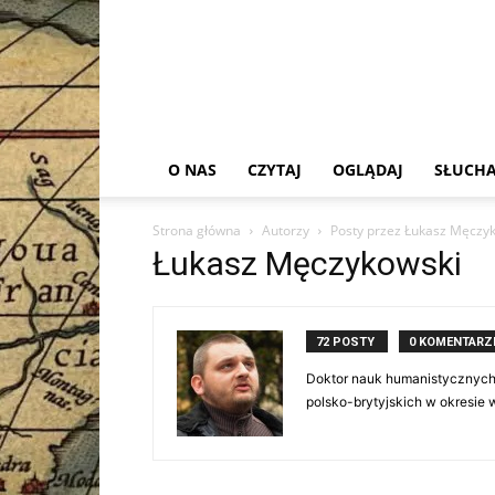
O NAS
CZYTAJ
OGLĄDAJ
SŁUCHA
Strona główna
Autorzy
Posty przez Łukasz Męczy
Łukasz Męczykowski
72 POSTY
0 KOMENTARZ
Doktor nauk humanistycznych, 
polsko-brytyjskich w okresie 