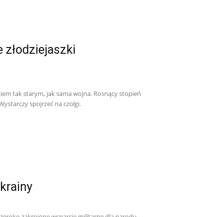
 złodziejaszki
kiem tak starym, jak sama wojna. Rosnący stopień
Wystarczy spojrzeć na czołgi.
Ukrainy
szeroko zakrojone wsparcie militarne dla narodu