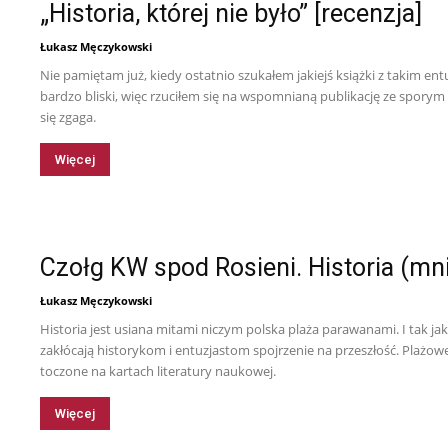
„Historia, której nie było” [recenzja]
Łukasz Męczykowski
Nie pamiętam już, kiedy ostatnio szukałem jakiejś książki z takim e
bardzo bliski, więc rzuciłem się na wspomnianą publikację ze sporym
się zgaga.
Więcej
Czołg KW spod Rosieni. Historia (mn
Łukasz Męczykowski
Historia jest usiana mitami niczym polska plaża parawanami. I tak j
zakłócają historykom i entuzjastom spojrzenie na przeszłość. Plażowe 
toczone na kartach literatury naukowej.
Więcej