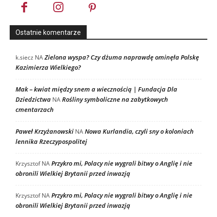
Ostatnie komentarze
Zielona wyspa? Czy dżuma naprawdę ominęła Polskę
k.siecz
NA
Kazimierza Wielkiego?
Mak – kwiat między snem a wiecznością | Fundacja Dla
Dziedzictwa
Rośliny symboliczne na zabytkowych
NA
cmentarzach
Paweł Krzyżanowski
Nowa Kurlandia, czyli sny o koloniach
NA
lennika Rzeczypospolitej
Przykro mi, Polacy nie wygrali bitwy o Anglię i nie
Krzysztof
NA
obronili Wielkiej Brytanii przed inwazją
Przykro mi, Polacy nie wygrali bitwy o Anglię i nie
Krzysztof
NA
obronili Wielkiej Brytanii przed inwazją