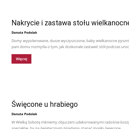
Nakrycie i zastawa stołu wielkanocn
Danuta Podolak
Domy wypolerowane, dusze wyczyszczone, baby wielkanocne pysznią
pani domu rozmyśla o tym, jak doskonale zastawić stół podczas uroc
Więcej
Święcone u hrabiego
Danuta Podolak
W Wielką Sobotę mkniemy objuczeni udekorowanymi radośnie koszy
specjałów, by na świątecznym śniadaniu stanąć mogło święcone.