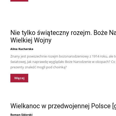
Tytus
Nie tylko świąteczny rozejm. Boże N
Wielkiej Wojny
Alina Kucharska
Znany jest powszechnie rozejm bożonarodzeniowy z 1914 roku, ale to 
światowej. Jak naprawdę wyglądało Boże Narodzenie w okopach? Co jed
prezenty znaleźć mogli pod choinką?
Więcej
Wielkanoc w przedwojennej Polsce [g
Roman Sidorski