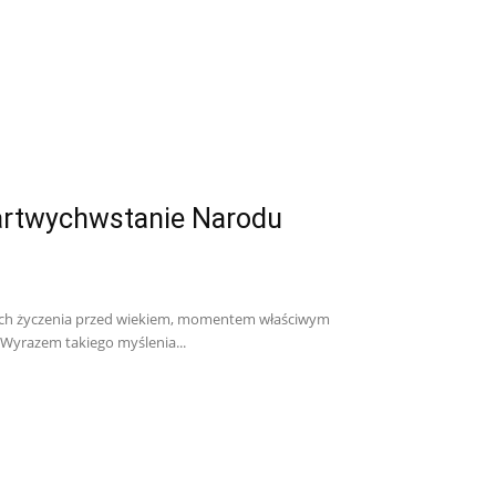
artwychwstanie Narodu
cych życzenia przed wiekiem, momentem właściwym
. Wyrazem takiego myślenia...