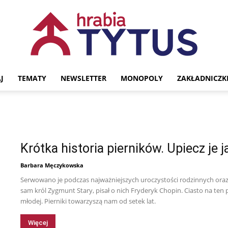
J
TEMATY
NEWSLETTER
MONOPOLY
ZAKŁADNICZK
Portal
Krótka historia pierników. Upiecz je 
historyczny
Barbara Męczykowska
Serwowano je podczas najważniejszych uroczystości rodzinnych oraz ś
sam król Zygmunt Stary, pisał o nich Fryderyk Chopin. Ciasto na te
młodej. Pierniki towarzyszą nam od setek lat.
Hrabia
Więcej