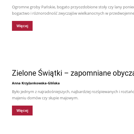
Ogromne groby Pańskie, bogato przyozdobione stoły czy lany ponied
bogactwo i różnorodność zwyczajów wielkanocnych w przedwojennej
Więcej
Zielone Świątki – zapomniane obycz
Anna Krzyżankowska-Glińska
Było jednym z najradośniejszych, najbardziej rozśpiewanych i roztań
majeniu domów czy słupie majowym.
Więcej