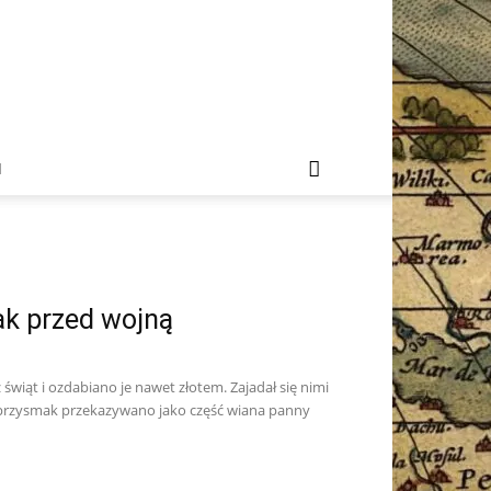
I
jak przed wojną
wiąt i ozdabiano je nawet złotem. Zajadał się nimi
n przysmak przekazywano jako część wiana panny