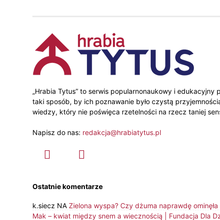
„Hrabia Tytus” to serwis popularnonaukowy i edukacyjny p
taki sposób, by ich poznawanie było czystą przyjemnością
wiedzy, który nie poświęca rzetelności na rzecz taniej sens
Napisz do nas:
redakcja@hrabiatytus.pl
Ostatnie komentarze
k.siecz
NA
Zielona wyspa? Czy dżuma naprawdę ominęła P
Mak – kwiat między snem a wiecznością | Fundacja Dla D