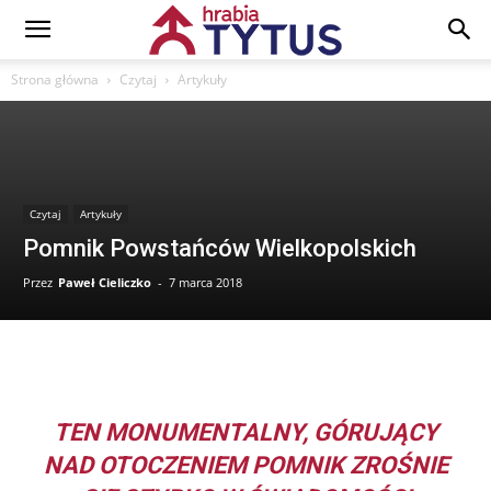
Strona główna
Czytaj
Artykuły
Czytaj
Artykuły
Pomnik Powstańców Wielkopolskich
Przez
Paweł Cieliczko
-
7 marca 2018
TEN MONUMENTALNY, GÓRUJĄCY
NAD OTOCZENIEM POMNIK ZROŚNIE