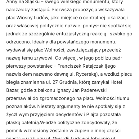
Anny na Śląsku – swego wielkiego monumentu, który
należałoby zastąpić. Pierwsza propozycja wskazywała
plac Wiosny Ludów, jako miejsce o centralnej lokalizacji
oraz właściwej politycznie nazwie; pomysł nie spotkał się
jednak ze szczególnie entuzjastyczną reakcją i szybko go
odrzucono. Idealny dla powstańczego monumentu
wydawał się plac Wolności, zawdzięczający przecież
nazwę temu zrywowi. Co więcej, w jego pobliżu padł
pierwszy powstaniec – Franciszek Ratajczak (jego
nazwiskiem nazwano dawną ul. Rycerską), a wzdłuż placu
biegła znamienna ul. 27 Grudnia, którą zamykał Hotel
Bazar, gdzie z balkonu Ignacy Jan Paderewski
przemawiał do zgromadzonego na placu Wolności tłumu
poznaniaków. Niestety argumenty te nie spotkały się z
życzliwym przyjęciem decydentów i Plajta pozostała
płaską patelnią.Władze polityczne zdecydowały, że
pomnik wzniesiony zostanie w zupełnie innej części
miasta ‒ u zbiegu ul. Gwardii Ludowej (obecnie ul.