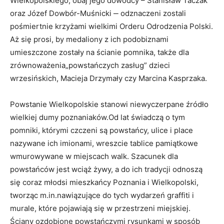
Wielkopolskiego, obaj jego dowódcy – Stanisław Taczak
oraz Józef Dowbór-Muśnicki ‒ odznaczeni zostali
pośmiertnie krzyżami wielkimi Orderu Odrodzenia Polski.
Aż się prosi, by medaliony z ich podobiznami
umieszczone zostały na ścianie pomnika, także dla
zrównoważenia„powstańczych zasług” dzieci
wrzesińskich, Macieja Drzymały czy Marcina Kasprzaka.
Powstanie Wielkopolskie stanowi niewyczerpane źródło
wielkiej dumy poznaniaków.Od lat świadczą o tym
pomniki, którymi czczeni są powstańcy, ulice i place
nazywane ich imionami, wreszcie tablice pamiątkowe
wmurowywane w miejscach walk. Szacunek dla
powstańców jest wciąż żywy, a do ich tradycji odnoszą
się coraz młodsi mieszkańcy Poznania i Wielkopolski,
tworząc m.in.nawiązujące do tych wydarzeń graffiti i
murale, które pojawiają się w przestrzeni miejskiej.
Ściany ozdobione powstańczymi rysunkami w sposób