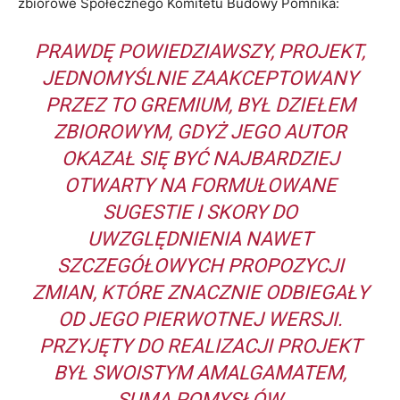
zbiorowe Społecznego Komitetu Budowy Pomnika:
PRAWDĘ POWIEDZIAWSZY, PROJEKT,
JEDNOMYŚLNIE ZAAKCEPTOWANY
PRZEZ TO GREMIUM, BYŁ DZIEŁEM
ZBIOROWYM, GDYŻ JEGO AUTOR
OKAZAŁ SIĘ BYĆ NAJBARDZIEJ
OTWARTY NA FORMUŁOWANE
SUGESTIE I SKORY DO
UWZGLĘDNIENIA NAWET
SZCZEGÓŁOWYCH PROPOZYCJI
ZMIAN, KTÓRE ZNACZNIE ODBIEGAŁY
OD JEGO PIERWOTNEJ WERSJI.
PRZYJĘTY DO REALIZACJI PROJEKT
BYŁ SWOISTYM AMALGAMATEM,
SUMĄ POMYSŁÓW