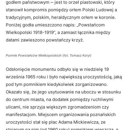
godłem państwowym ‒ jest to orzeł piastowski, który
stanowił kompromis pomiędzy orłem Polski Ludowej a
tradycyjnym, polskim, heraldycznym orłem w koronie.
Poniżej godła umieszczono napis: „Powstańcom
Wielkopolski 1918-1919”, a zamiast łącznika między
datami zawieszono powstańczy krzyż.
Pomnik Powstańców Wielkopolskich (fot. Tomasz Koryl)
Odsłonięcie monumentu odbyło się w niedzielę 19
września 1965 roku i było największą uroczystością, jaką
pod tym pomnikiem kiedykolwiek zorganizowano.
Okazało się, że jego usytuowanie na uboczu w stosunku
do centrum miasta, na dodatek pomiędzy ruchliwymi
ulicami, nie sprzyja większym zgromadzeniom czy
manifestacjom. Miejscem organizowania poznańskich
uroczystości stał się plac Adama Mickiewicza, ze
stojącym na nim (od 1960 roku) pomnikiem wieszcza, a