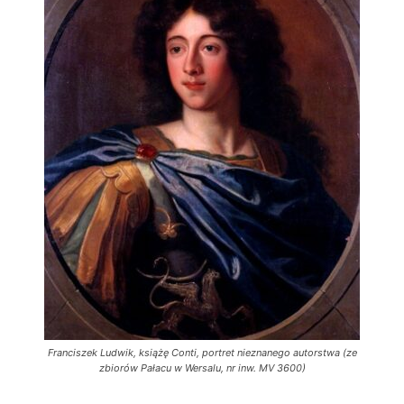
Franciszek Ludwik, książę Conti, portret nieznanego autorstwa (ze
zbiorów Pałacu w Wersalu, nr inw. MV 3600)