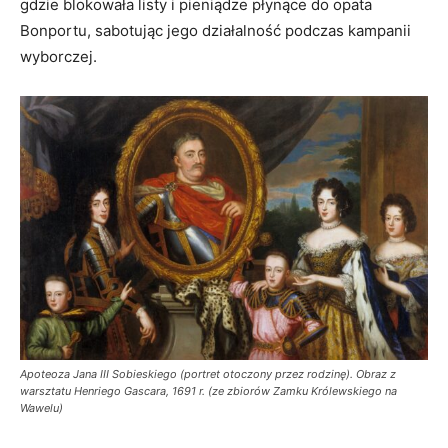
gdzie blokowała listy i pieniądze płynące do opata
Bonportu, sabotując jego działalność podczas kampanii
wyborczej.
Apoteoza Jana III Sobieskiego (portret otoczony przez rodzinę). Obraz z
warsztatu Henriego Gascara, 1691 r. (ze zbiorów Zamku Królewskiego na
Wawelu)