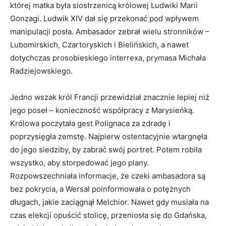
której matka była siostrzenicą królowej Ludwiki Marii
Gonzagi. Ludwik XIV dał się przekonać pod wpływem
manipulacji posła. Ambasador zebrał wielu stronników –
Lubomirskich, Czartoryskich i Bielińskich, a nawet
dotychczas prosobieskiego interrexa, prymasa Michała
Radziejowskiego.
Jedno wszak król Francji przewidział znacznie lepiej niż
jego poseł – konieczność współpracy z Marysieńką.
Królowa poczytała gest Polignaca za zdradę i
poprzysięgła zemstę. Najpierw ostentacyjnie wtargnęła
do jego siedziby, by zabrać swój portret. Potem robiła
wszystko, aby storpedować jego plany.
Rozpowszechniała informacje, że czeki ambasadora są
bez pokrycia, a Wersal poinformowała o potężnych
długach, jakie zaciągnął Melchior. Nawet gdy musiała na
czas elekcji opuścić stolicę, przeniosła się do Gdańska,