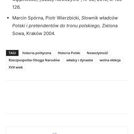
126.
Marcin Spórna, Piotr Wierzbicki,
Słownik władców
Polski i pretendentów do tronu polskiego
,
Zielona
Sowa, Kraków 2004.
TAGI
historia polityczna
Historia Polski
Nowożytność
Rzeczpospolita Obojga Narodów
władcy i dynastie
wolna elekcja
XVII wiek