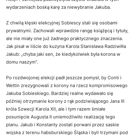
wydarzeniach boską karę za niewybranie Jakuba.
Z chwilą klęski elekcyjnej Sobiescy stali się osobami
prywatnymi. Zachowali wprawdzie rangę książęcą i tytuły,
ale nie miały one już żadnego praktycznego znaczenia.
Jak pisał w liście do kuzyna Karola Stanisława Radziwiłła
Jakub: „chyba jaki sen, że kiedykolwiek była korona w
domu naszym”.
Po rozdwojonej elekcji padł jeszcze pomysł, by Conti i
Wettin zrezygnowali z korony na rzecz kompromisowego
Jakuba Sobieskiego. Bardziej realne wydawało się
później otrzymanie korony z rąk podziwiającego Jana III
króla Szwecji Karola XII, ale i tym razem śmiałe
posunięcie Augusta II uniemożliwiło realizację tego
planu. Jakub i Konstanty zostali porwani przez saskie
wojska z terenu habsburskiego Śląska i byli trzymani pod