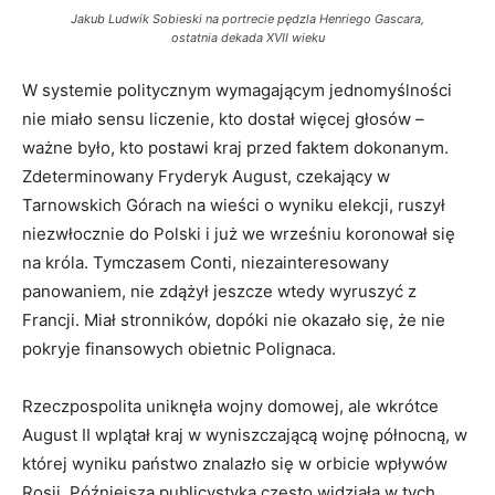
Jakub Ludwik Sobieski na portrecie pędzla Henriego Gascara,
ostatnia dekada XVII wieku
W systemie politycznym wymagającym jednomyślności
nie miało sensu liczenie, kto dostał więcej głosów –
ważne było, kto postawi kraj przed faktem dokonanym.
Zdeterminowany Fryderyk August, czekający w
Tarnowskich Górach na wieści o wyniku elekcji, ruszył
niezwłocznie do Polski i już we wrześniu koronował się
na króla. Tymczasem Conti, niezainteresowany
panowaniem, nie zdążył jeszcze wtedy wyruszyć z
Francji. Miał stronników, dopóki nie okazało się, że nie
pokryje finansowych obietnic Polignaca.
Rzeczpospolita uniknęła wojny domowej, ale wkrótce
August II wplątał kraj w wyniszczającą wojnę północną, w
której wyniku państwo znalazło się w orbicie wpływów
Rosji. Późniejsza publicystyka często widziała w tych