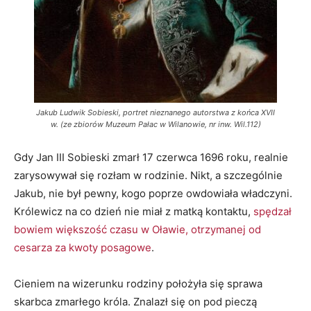
Jakub Ludwik Sobieski, portret nieznanego autorstwa z końca XVII
w. (ze zbiorów Muzeum Pałac w Wilanowie, nr inw. Wil.112)
Gdy Jan III Sobieski zmarł 17 czerwca 1696 roku, realnie
zarysowywał się rozłam w rodzinie. Nikt, a szczególnie
Jakub, nie był pewny, kogo poprze owdowiała władczyni.
Królewicz na co dzień nie miał z matką kontaktu,
spędzał
bowiem większość czasu w Oławie, otrzymanej od
cesarza za kwoty posagowe
.
Cieniem na wizerunku rodziny położyła się sprawa
skarbca zmarłego króla. Znalazł się on pod pieczą