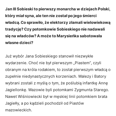
Jan III Sobieski to pierwszy monarcha w dziejach Polski,
który miał syna, ale ten nie został po jego śmierci
władcą. Co sprawiło, że elektorzy złamali wielowiekową
tradycję? Czy potomkowie Sobieskiego nie nadawali
się na władców? A może to Marysieńka sabotowała
własne dzieci?
Już wybór Jana Sobieskiego stanowił niezwykłe
wydarzenie. Choć nie był pierwszym „Piastem”, czyli
obranym na króla rodakiem, to został pierwszym władcą o
zupełnie niedynastycznych korzeniach. Walezy i Batory
wybrani zostali z myślą o tym, że poślubią infantkę Annę
Jagiellonkę. Wazowie byli potomkami Zygmunta Starego.
Nawet Wiśniowiecki był w męskiej linii potomkiem brata
Jagiełły, a po kądzieli pochodził od Piastów
mazowieckich.