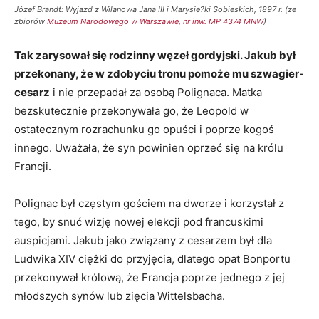
Józef Brandt: Wyjazd z Wilanowa Jana III i Marysie?ki Sobieskich, 1897 r. (ze
zbiorów
Muzeum Narodowego w Warszawie, nr inw. MP 4374 MNW
)
Tak zarysował się rodzinny węzeł gordyjski. Jakub był
przekonany, że w zdobyciu tronu pomoże mu szwagier-
cesarz
i nie przepadał za osobą Polignaca. Matka
bezskutecznie przekonywała go, że Leopold w
ostatecznym rozrachunku go opuści i poprze kogoś
innego. Uważała, że syn powinien oprzeć się na królu
Francji.
Polignac był częstym gościem na dworze i korzystał z
tego, by snuć wizję nowej elekcji pod francuskimi
auspicjami. Jakub jako związany z cesarzem był dla
Ludwika XIV ciężki do przyjęcia, dlatego opat Bonportu
przekonywał królową, że Francja poprze jednego z jej
młodszych synów lub zięcia Wittelsbacha.