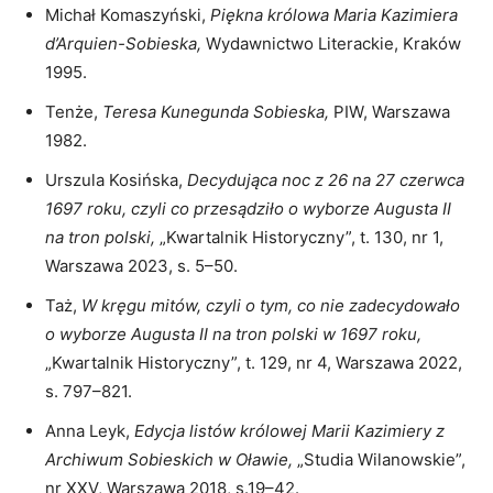
Michał Komaszyński,
Piękna królowa Maria Kazimiera
d’Arquien-Sobieska
,
Wydawnictwo Literackie, Kraków
1995.
Tenże,
Teresa Kunegunda Sobieska,
PIW, Warszawa
1982.
Urszula Kosińska,
Decydująca noc z 26 na 27 czerwca
1697 roku, czyli co przesądziło o wyborze Augusta II
na tron polski,
„Kwartalnik Historyczny”, t. 130, nr 1,
Warszawa 2023, s. 5–50.
Taż,
W kręgu mitów, czyli o tym, co nie zadecydowało
o wyborze Augusta II na tron polski w 1697 roku,
„Kwartalnik Historyczny”, t. 129, nr 4, Warszawa 2022,
s. 797–821.
Anna Leyk,
Edycja listów królowej Marii Kazimiery z
Archiwum Sobieskich w Oławie,
„Studia Wilanowskie”,
nr XXV, Warszawa 2018, s.19–42.