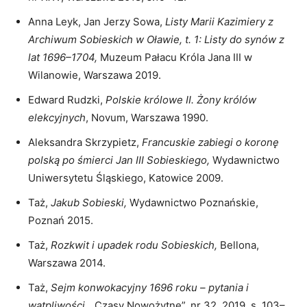
Anna Leyk, Jan Jerzy Sowa,
Listy Marii Kazimiery z
Archiwum Sobieskich w Oławie, t. 1: Listy do synów z
lat 1696–1704,
Muzeum Pałacu Króla Jana III w
Wilanowie, Warszawa 2019.
Edward Rudzki,
Polskie królowe II. Żony królów
elekcyjnych
, Novum, Warszawa 1990.
Aleksandra Skrzypietz,
Francuskie zabiegi o koronę
polską po śmierci Jan III Sobieskiego
,
Wydawnictwo
Uniwersytetu Śląskiego, Katowice 2009.
Taż,
Jakub Sobieski
,
Wydawnictwo Poznańskie,
Poznań 2015.
Taż,
Rozkwit i upadek rodu Sobieskich
,
Bellona,
Warszawa 2014.
Taż,
Sejm konwokacyjny 1696 roku – pytania i
wątpliwości
,
„Czasy Nowożytne”, nr 32, 2019, s. 103–