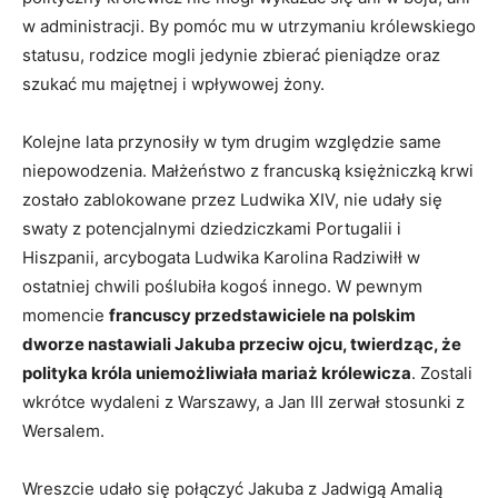
w administracji. By pomóc mu w utrzymaniu królewskiego
statusu, rodzice mogli jedynie zbierać pieniądze oraz
szukać mu majętnej i wpływowej żony.
Kolejne lata przynosiły w tym drugim względzie same
niepowodzenia. Małżeństwo z francuską księżniczką krwi
zostało zablokowane przez Ludwika XIV, nie udały się
swaty z potencjalnymi dziedziczkami Portugalii i
Hiszpanii, arcybogata Ludwika Karolina Radziwiłł w
ostatniej chwili poślubiła kogoś innego. W pewnym
momencie
francuscy przedstawiciele na polskim
dworze nastawiali Jakuba przeciw ojcu, twierdząc, że
polityka króla uniemożliwiała mariaż królewicza
. Zostali
wkrótce wydaleni z Warszawy, a Jan III zerwał stosunki z
Wersalem.
Wreszcie udało się połączyć Jakuba z Jadwigą Amalią