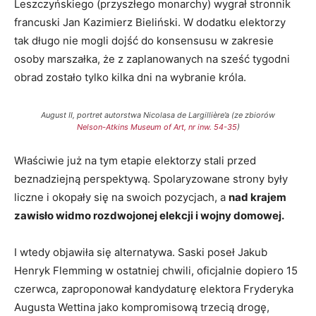
Leszczyńskiego (przyszłego monarchy) wygrał stronnik
francuski Jan Kazimierz Bieliński. W dodatku elektorzy
tak długo nie mogli dojść do konsensusu w zakresie
osoby marszałka, że z zaplanowanych na sześć tygodni
obrad zostało tylko kilka dni na wybranie króla.
August II, portret autorstwa Nicolasa de Largillière’a (ze zbiorów
Nelson-Atkins Museum of Art, nr inw. 54-35
)
Właściwie już na tym etapie elektorzy stali przed
beznadziejną perspektywą. Spolaryzowane strony były
liczne i okopały się na swoich pozycjach, a
nad krajem
zawisło widmo rozdwojonej elekcji i wojny domowej.
I wtedy objawiła się alternatywa. Saski poseł Jakub
Henryk Flemming w ostatniej chwili, oficjalnie dopiero 15
czerwca, zaproponował kandydaturę elektora Fryderyka
Augusta Wettina jako kompromisową trzecią drogę,