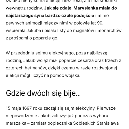
światło nie tylko na elekcję 1697 roku, ale i na stosunki
wewnątrz rodziny.
Jak się zdaje, Marysieńka miała do
najstarszego syna bardzo czułe podejście
i mimo
pewnych animozji między nimi w połowie lat 90.
wspierała Jakuba i pisała listy do magnatów i monarchów
z prośbami o poparcie go.
W przededniu sejmu elekcyjnego, poza najbliższą
rodziną, Jakub wciąż miał poparcie cesarza oraz trzech z
czterech hetmanów, dzięki czemu w razie rozdwojonej
elekcji mógł liczyć na pomoc wojska.
Gdzie dwóch się bije…
15 maja 1697 roku zaczął się sejm elekcyjny. Pierwsze
niepowodzenie Jakub zaliczył już podczas wyboru
marszałka – zamiast poplecznika Sobieskich Stanisława