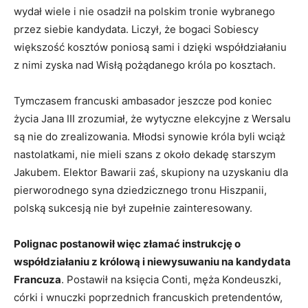
wydał wiele i nie osadził na polskim tronie wybranego
przez siebie kandydata. Liczył, że bogaci Sobiescy
większość kosztów poniosą sami i dzięki współdziałaniu
z nimi zyska nad Wisłą pożądanego króla po kosztach.
Tymczasem francuski ambasador jeszcze pod koniec
życia Jana III zrozumiał, że wytyczne elekcyjne z Wersalu
są nie do zrealizowania. Młodsi synowie króla byli wciąż
nastolatkami, nie mieli szans z około dekadę starszym
Jakubem. Elektor Bawarii zaś, skupiony na uzyskaniu dla
pierworodnego syna dziedzicznego tronu Hiszpanii,
polską sukcesją nie był zupełnie zainteresowany.
Polignac postanowił więc złamać instrukcję o
współdziałaniu z królową i niewysuwaniu na kandydata
Francuza
. Postawił na księcia Conti, męża Kondeuszki,
córki i wnuczki poprzednich francuskich pretendentów,