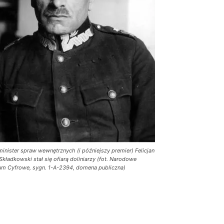
inister spraw wewnętrznych (i późniejszy premier) Felicjan
Składkowski stał się ofiarą doliniarzy (fot. Narodowe
m Cyfrowe, sygn. 1-A-2394, domena publiczna)