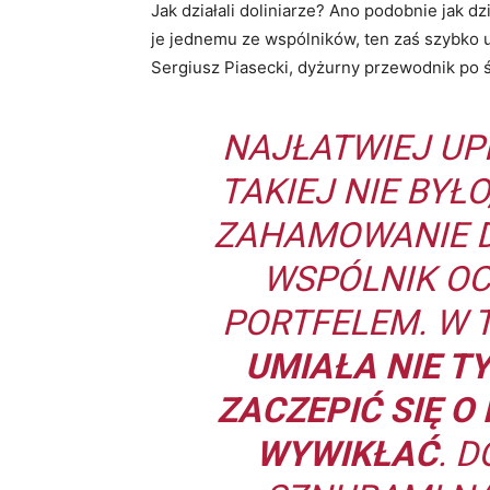
Jak działali doliniarze? Ano podobnie jak dz
je jednemu ze wspólników, ten zaś szybko ul
Sergiusz Piasecki, dyżurny przewodnik po 
NAJŁATWIEJ UP
TAKIEJ NIE BYŁ
ZAHAMOWANIE D
WSPÓLNIK OCI
PORTFELEM. W 
UMIAŁA NIE T
ZACZEPIĆ SIĘ O
WYWIKŁAĆ
. 