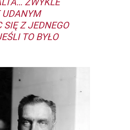
ALTA… ZWYKLE
E UDANYM
SIĘ Z JEDNEGO
EŚLI TO BYŁO