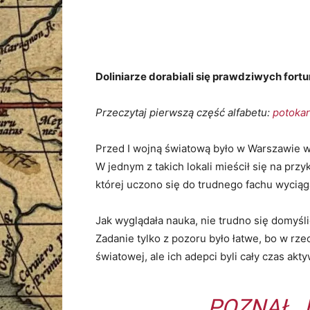
Doliniarze dorabiali się prawdziwych fortun
Przeczytaj pierwszą część alfabetu:
potokar
Przed I wojną światową było w Warszawie w
W jednym z takich lokali mieścił się na pr
której uczono się do trudnego fachu wyciąga
Jak wyglądała nauka, nie trudno się domyśl
Zadanie tylko z pozoru było łatwe, bo w rze
światowej, ale ich adepci byli cały czas akt
POZNAŁ J