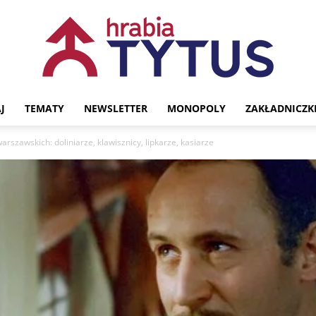
J
TEMATY
NEWSLETTER
MONOPOLY
ZAKŁADNICZK
Portal
warszawskich: doliniarze, klawisznicy, lipkarze, kasiarze
historyczny
Hrabia