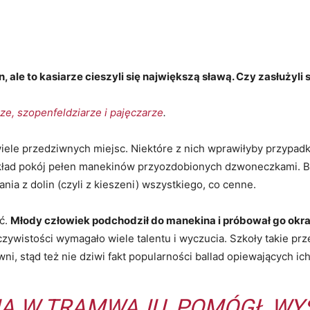
, ale to kasiarze cieszyli się największą sławą. Czy zasłużyli s
ze, szopenfeldziarze i pajęczarze
.
iele przedziwnych miejsc. Niektóre z nich wprawiłyby przypad
zykład pokój pełen manekinów przyozdobionych dzwoneczkami. Był
nia z dolin (czyli z kieszeni) wszystkiego, co cenne.
ić.
Młody człowiek podchodził do manekina i próbował go okr
czywistości wymagało wiele talentu i wyczucia. Szkoły takie pr
ywni, stąd też nie dziwi fakt popularności ballad opiewających ic
Ą W TRAMWAJU, POMÓGŁ WYS