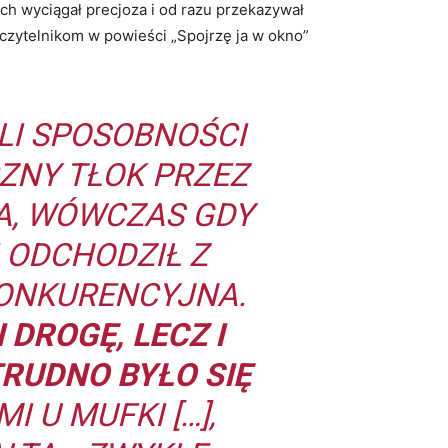
nich wyciągał precjoza i od razu przekazywał
ł czytelnikom w powieści „Spojrzę ja w okno”
LI SPOSOBNOŚCI
CZNY TŁOK PRZEZ
A, WÓWCZAS GDY
I ODCHODZIŁ Z
KONKURENCYJNA.
DROGĘ, LECZ I
TRUDNO BYŁO SIĘ
 U MUFKI […],