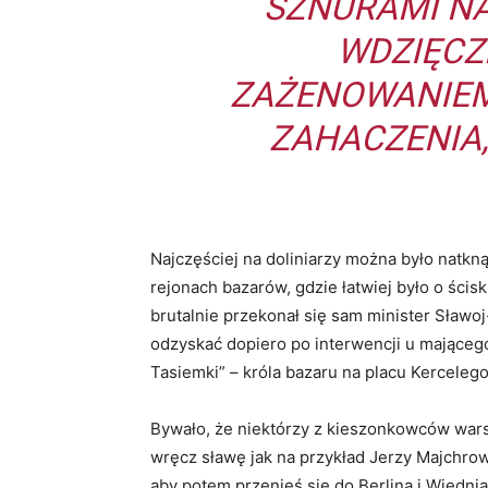
SZNURAMI NA
WDZIĘCZ
ZAŻENOWANIEM
ZAHACZENIA,
Najczęściej na doliniarzy można było natkn
rejonach bazarów, gdzie łatwiej było o ścis
brutalnie przekonał się sam minister Sławoj-
odzyskać dopiero po interwencji u mająceg
Tasiemki” – króla bazaru na placu Kercelego
Bywało, że niektórzy z kieszonkowców war
wręcz sławę jak na przykład Jerzy Majchrowi
aby potem przenieś się do Berlina i Wiednia