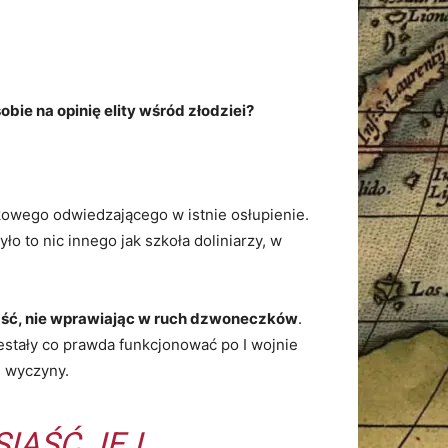
obie na opinię elity wśród złodziei?
kowego odwiedzającego w istnie osłupienie.
o to nic innego jak szkoła doliniarzy, w
aść, nie wprawiając w ruch dzwoneczków
.
zestały co prawda funkcjonować po I wojnie
h wyczyny.
IĄŚĆ JEJ,