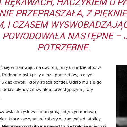
 RĘKAWACH, HACZYKIEM U P
NIE PRZEPRASZAŁA, Z PIĘKNI
, I CZASEM WYSWOBADZAJĄC 
 POWODOWAŁA NASTĘPNE – J
POTRZEBNE.
ąć się w tramwaju, na dworcu, przy urzędzie albo w
k. Podobnie było przy okazji pogrzebów, o czym
Składkowski, który stracił portfel. Udało mu się go
o dobre układy ze światem przestępczym „Taty
.
szawskich zyskiwali olbrzymią, międzynarodową
cz, który zaczynał od roboty w tramwajach stolicy,
. Nie przeszkodziło mu nawet to, że trakcie ucieczki