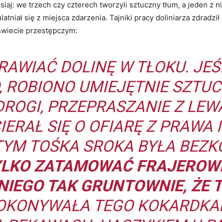
isiaj: we trzech czy czterech tworzyli sztuczny tłum, a jeden z 
atniał się z miejsca zdarzenia. Tajniki pracy doliniarza zdradzi
świecie przestępczym:
RAWIAĆ DOLINĘ W TŁOKU. JEŚ
O, ROBIONO UMIEJĘTNIE SZTU
ROGI, PRZEPRASZANIE Z LEW
ERAŁ SIĘ O OFIARĘ Z PRAWA 
TYM TOŚKA SROKA BYŁA BEZ
YLKO ZATAMOWAĆ FRAJEROWI 
 NIEGO TAK GRUNTOWNIE, ŻE 
DOKONYWAŁA TEGO KOKARDKAMI