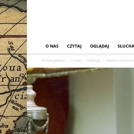
O NAS
CZYTAJ
OGLĄDAJ
SŁUCHA
Strona główna
Czytaj
Artykuły
Alfabet złodziei 