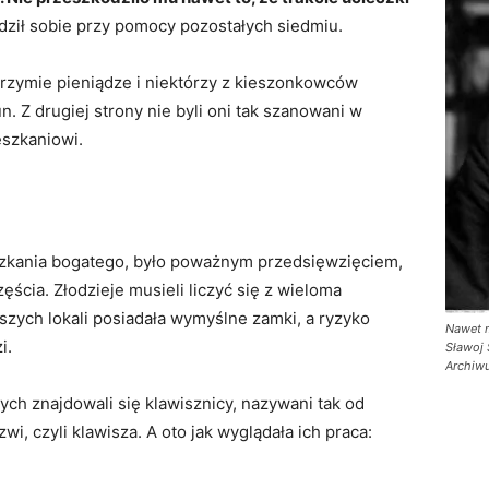
dził sobie przy pomocy pozostałych siedmiu.
brzymie pieniądze i niektórzy z kieszonkowców
n. Z drugiej strony nie byli oni tak szanowani w
eszkaniowi.
zkania bogatego, było poważnym przedsięwzięciem,
cia. Złodzieje musieli liczyć się z wieloma
szych lokali posiadała wymyślne zamki, a ryzyko
Nawet m
i.
Sławoj 
Archiwu
ych znajdowali się klawisznicy, nazywani tak od
wi, czyli klawisza. A oto jak wyglądała ich praca: