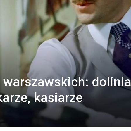
Tytus
i warszawskich: dolinia
karze, kasiarze