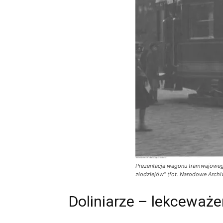
Prezentacja wagonu tramwajowego 
złodziejów” (fot. Narodowe Arch
Doliniarze – lekceważ