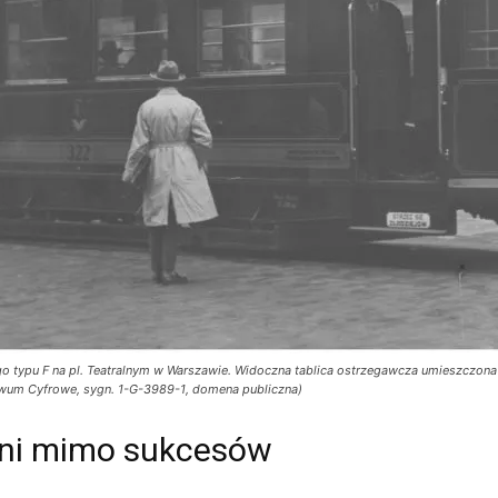
typu F na pl. Teatralnym w Warszawie. Widoczna tablica ostrzegawcza umieszczona n
iwum Cyfrowe, sygn. 1-G-3989-1, domena publiczna)
eni mimo sukcesów