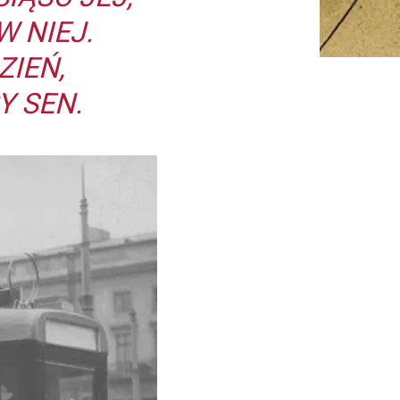
 NIEJ.
ZIEŃ,
Y SEN.