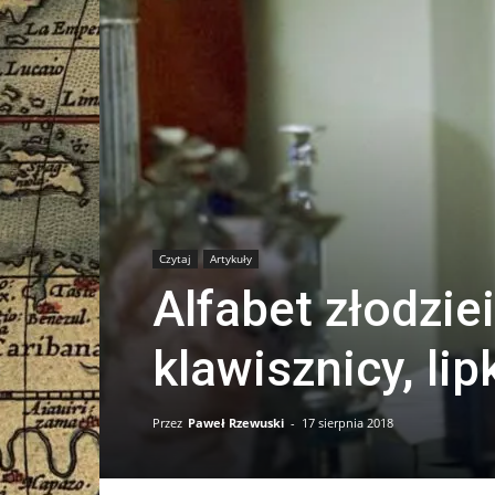
Czytaj
Artykuły
Alfabet złodzie
klawisznicy, lip
Przez
Paweł Rzewuski
-
17 sierpnia 2018