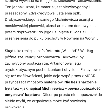
szefowi wywiadu na Rosję kpt. Michałowi Talikowskiemu.
Ten jednak uznał, że materiał jest niewiarygodny i
przesadzony. Zdyskredytował ustalenia ppłk.
Drobyszewskiego, a samego Michniewicza usunął z
moskiewskiej placówki, ukarał aresztem domowym, a
potem doprowadził do jego usunięcia z Oddziału II i
przeniesienia do pułku piechoty w Równem na Wołyniu.
Skąd taka reakcja szefa Referatu „Wschód”? Według
późniejszej relacji Michniewicza Talikowski był
zachwycony postacią rtm. Artamonowa, jego
arystokratycznym pochodzeniem i obyciem. Fascynował
się też możliwościami, jakie daje współpraca z MOCR,
przynosząca mnóstwo materiałów.
Nie bez znaczenia
była też – jak napisał Michniewicz – pewna „ociężałość
umysłowa” kapitana
. Oficer po prostu nie dopuszczał do
siebie myśli, że organizacja może być sowiecką
prowokacją.