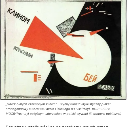
„Uderz białych czerwonym klinem” – słynny konstruktywistyczny plakat
propagandowy autorstwa Łazara Lisickiego (El Lissitzky), 1919–1920 r.
MOCR-Trust był potężnym uderzeniem w polski wywiad (il. domena publiczna)