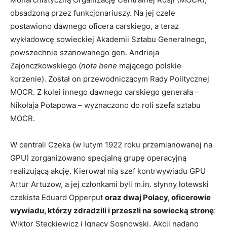
obsadzoną przez funkcjonariuszy. Na jej czele
postawiono dawnego oficera carskiego, a teraz
wykładowcę sowieckiej Akademii Sztabu Generalnego,
powszechnie szanowanego gen. Andrieja
Zajonczkowskiego (
nota bene
mającego polskie
korzenie). Został on przewodniczącym Rady Politycznej
MOCR. Z kolei innego dawnego carskiego generała –
Nikołaja Potapowa – wyznaczono do roli szefa sztabu
MOCR.
W centrali Czeka (w lutym 1922 roku przemianowanej na
GPU) zorganizowano specjalną grupę operacyjną
realizującą akcję. Kierował nią szef kontrwywiadu GPU
Artur Artuzow, a jej członkami byli m.in. słynny łotewski
czekista Eduard Opperput
oraz dwaj Polacy, oficerowie
wywiadu, którzy zdradzili i przeszli na sowiecką stronę
:
Wiktor Steckiewicz i Ignacy Sosnowski. Akcji nadano