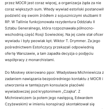
przez MOCR jest coraz więcej, a organizacja żąda za nie
coraz większych sum. Wtedy wywiad estoński postanowił
podzielić się swoim źródłem z sojuszniczymi służbami II
RP. W Tallinie funkcjonowała rezydentura Oddziału II
Sztabu Generalnego, która rozpoznawała północno-
wschodnią część Rosji Sowieckiej. Na jej czele stał oficer
wywiadu i były peowiak kpt. Wiktor T. Drymmer. Za jego
pośrednictwem Estończycy przekazali odpowiednią
ofertę Warszawie, a tam zapadła decyzja o podjęciu
współpracy z monarchistami.
Do Moskwy skierowano ppor. Władysława Michniewicza z
zadaniem nawiązania bezpośredniego kontaktu z MOCR i
utworzenia w tamtejszym konsulacie placówki
wywiadowczej pod kryptonimem „Czajka”. Z
Michniewiczem (a potem jego następcą, Edwardem
Czyżewskim) w imieniu konspiracji skontaktował się