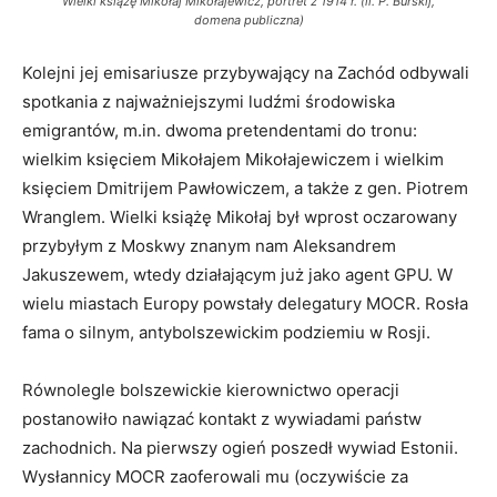
Wielki książę Mikołaj Mikołajewicz, portret z 1914 r. (il. P. Burskij,
domena publiczna)
Kolejni jej emisariusze przybywający na Zachód odbywali
spotkania z najważniejszymi ludźmi środowiska
emigrantów, m.in. dwoma pretendentami do tronu:
wielkim księciem Mikołajem Mikołajewiczem i wielkim
księciem Dmitrijem Pawłowiczem, a także z gen. Piotrem
Wranglem. Wielki książę Mikołaj był wprost oczarowany
przybyłym z Moskwy znanym nam Aleksandrem
Jakuszewem, wtedy działającym już jako agent GPU. W
wielu miastach Europy powstały delegatury MOCR. Rosła
fama o silnym, antybolszewickim podziemiu w Rosji.
Równolegle bolszewickie kierownictwo operacji
postanowiło nawiązać kontakt z wywiadami państw
zachodnich. Na pierwszy ogień poszedł wywiad Estonii.
Wysłannicy MOCR zaoferowali mu (oczywiście za