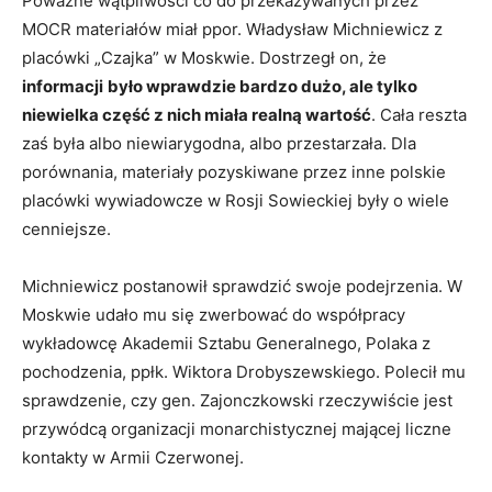
Poważne wątpliwości co do przekazywanych przez
MOCR materiałów miał ppor. Władysław Michniewicz z
placówki „Czajka” w Moskwie. Dostrzegł on, że
informacji
było wprawdzie bardzo dużo, ale tylko
niewielka część z nich miała realną wartość
. Cała reszta
zaś była albo niewiarygodna, albo przestarzała. Dla
porównania, materiały pozyskiwane przez inne polskie
placówki wywiadowcze w Rosji Sowieckiej były o wiele
cenniejsze.
Michniewicz postanowił sprawdzić swoje podejrzenia. W
Moskwie udało mu się zwerbować do współpracy
wykładowcę Akademii Sztabu Generalnego, Polaka z
pochodzenia, ppłk. Wiktora Drobyszewskiego. Polecił mu
sprawdzenie, czy gen. Zajonczkowski rzeczywiście jest
przywódcą organizacji monarchistycznej mającej liczne
kontakty w Armii Czerwonej.