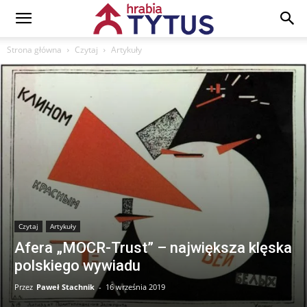
Strona główna
Czytaj
Artykuły
Czytaj
Artykuły
Afera „MOCR-Trust” – największa klęska
polskiego wywiadu
Przez
Paweł Stachnik
-
16 września 2019