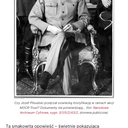
Czy Józef Piłsudski przejrzał sowiecką mistyfikację w ramach akcji
MOCR-Trust? Dokumenty nie potwierdzają… (fot.
Narodowe
Archiwum Cyfrowe, sygn. 3/1/0/2/43/2
, domena publiczna)
Ta smakowita opowieść – świetnie pokazująca