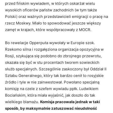
przed fińskim wywiadem, w których oskarżał wielu
wysokich oficerów państw zachodnich (w tym także
Polski) oraz ważnych przedstawicieli emigracji o pracę na
rzecz Moskwy. Miało to spowodować jeszcze większy
zamęt w krajach, które współpracowały z MOCR.
Bo rewelacje Opperputa wywołały w Europie szok.
Rzekomo silna i rozgałęziona organizacja opozycyjna w
Rosji, szykująca się podobno do zbrojnego przewrotu,
okazała się być w stu procentach tworem sowieckich
służb specjalnych. Szczególnie zaskoczony był Oddział II
Sztabu Generalnego, który tak bardzo cenił to rosyjskie
źródło i tyle w nie zainwestował. Powołano specjalną
komisję na czele z szefem wywiadu ppłk. Ludwikiem
Bociańskim, która miała wyjaśnić, jak doszło do tak
wielkiego blamażu.
Komisja pracowała jednak w taki
sposób, by maksymalnie zatuszować nieudolność