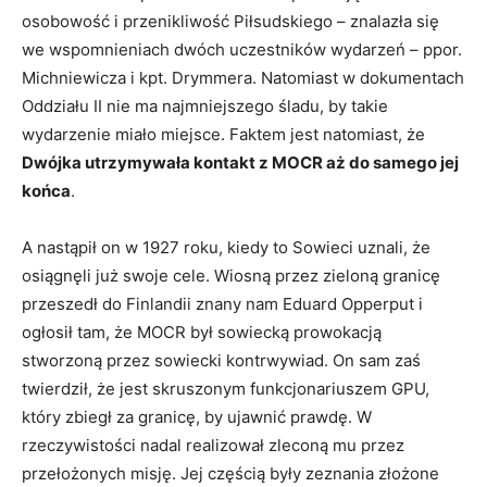
osobowość i przenikliwość Piłsudskiego – znalazła się
we wspomnieniach dwóch uczestników wydarzeń – ppor.
Michniewicza i kpt. Drymmera. Natomiast w dokumentach
Oddziału II nie ma najmniejszego śladu, by takie
wydarzenie miało miejsce. Faktem jest natomiast, że
Dwójka utrzymywała kontakt z MOCR aż do samego jej
końca
.
A nastąpił on w 1927 roku, kiedy to Sowieci uznali, że
osiągnęli już swoje cele. Wiosną przez zieloną granicę
przeszedł do Finlandii znany nam Eduard Opperput i
ogłosił tam, że MOCR był sowiecką prowokacją
stworzoną przez sowiecki kontrwywiad. On sam zaś
twierdził, że jest skruszonym funkcjonariuszem GPU,
który zbiegł za granicę, by ujawnić prawdę. W
rzeczywistości nadal realizował zleconą mu przez
przełożonych misję. Jej częścią były zeznania złożone