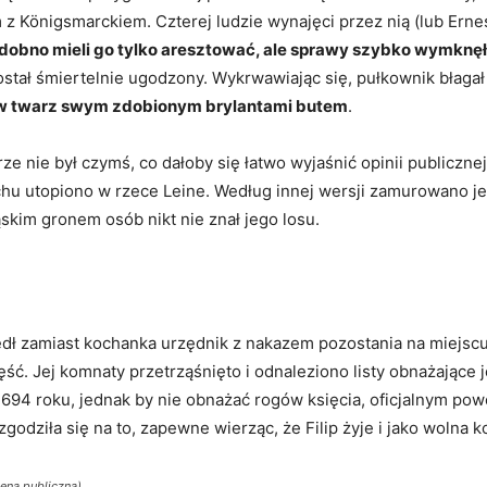
z Königsmarckiem. Czterej ludzie wynajęci przez nią (lub Erne
dobno mieli go tylko aresztować, ale sprawy szybko wymknęły 
 został śmiertelnie ugodzony. Wykrwawiając się, pułkownik błag
 w twarz swym zdobionym brylantami butem
.
 nie był czymś, co dałoby się łatwo wyjaśnić opinii publicznej
chu utopiono w rzece Leine. Według innej wersji zamurowano 
skim gronem osób nikt nie znał jego losu.
edł zamiast kochanka urzędnik z nakazem pozostania na miejsc
ęść. Jej komnaty przetrząśnięto i odnaleziono listy obnażające 
a 1694 roku, jednak by nie obnażać rogów księcia, oficjalnym 
zgodziła się na to, zapewne wierząc, że Filip żyje i jako wolna 
ena publiczna)