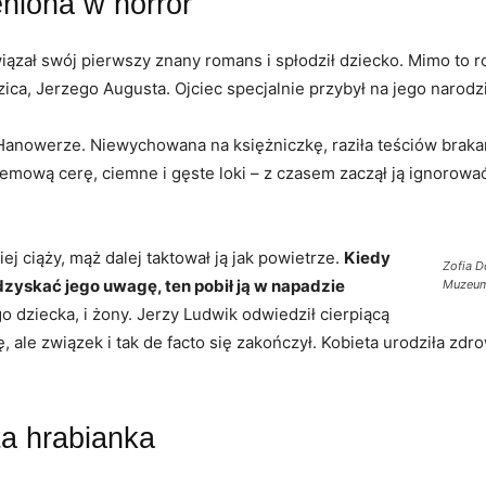
niona w horror
iązał swój pierwszy znany romans i spłodził dziecko. Mimo to r
zica, Jerzego Augusta. Ojciec specjalnie przybył na jego narod
w Hanowerze. Niewychowana na księżniczkę, raziła teściów brak
remową cerę, ciemne i gęste loki – z czasem zaczął ją ignorować.
ej ciąży, mąż dalej taktował ją jak powietrze.
Kiedy
Zofia D
odzyskać jego uwagę, ten pobił ją w napadzie
Muzeum
go dziecka, i żony. Jerzy Ludwik odwiedził cierpiącą
ale związek i tak de facto się zakończył. Kobieta urodziła zdro
ta hrabianka