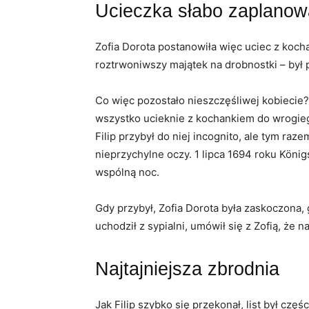
Ucieczka słabo zaplano
Zofia Dorota postanowiła więc uciec z koch
roztrwoniwszy majątek na drobnostki – był p
Co więc pozostało nieszczęśliwej kobiecie
wszystko ucieknie z kochankiem do wrogiego
Filip przybył do niej incognito, ale tym raz
nieprzychylne oczy. 1 lipca 1694 roku Köni
wspólną noc.
Gdy przybył, Zofia Dorota była zaskoczona,
uchodził z sypialni, umówił się z Zofią, że
Najtajniejsza zbrodnia
Jak Filip szybko się przekonał, list był czę