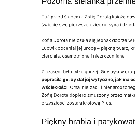
Pozorna sielanka przemie
Tuż przed ślubem z Zofią Dorotą książę naw
świecie swe pierwsze dziecko, syna i dzied
Zofia Dorota nie czuła się jednak dobrze 
Ludwik doceniał jej urodę – piękną twarz, k
cierpiała, osamotniona i niezrozumiana.
Z czasem było tylko gorzej. Gdy była w drugi
poprosiła go, by dał jej wytyczne, jak ma 
wściekłości
. Omal nie zabił i nienarodzone
Zofię Dorotę dopiero zmuszony przez matkę, 
przyszłości została królową Prus.
Piękny hrabia i patykowa