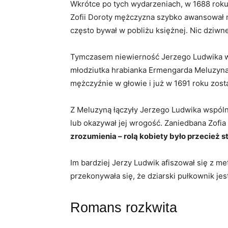
Wkrótce po tych wydarzeniach, w 1688 roku,
Zofii Doroty mężczyzna szybko awansował na 
często bywał w pobliżu księżnej. Nic dziwneg
Tymczasem niewierność Jerzego Ludwika we
młodziutka hrabianka Ermengarda Meluzyna 
mężczyźnie w głowie i już w 1691 roku zosta
Z Meluzyną łączyły Jerzego Ludwika wspólne
lub okazywał jej wrogość. Zaniedbana Zofia 
zrozumienia – rolą kobiety było przecież s
Im bardziej Jerzy Ludwik afiszował się z me
przekonywała się, że dziarski pułkownik jes
Romans rozkwita