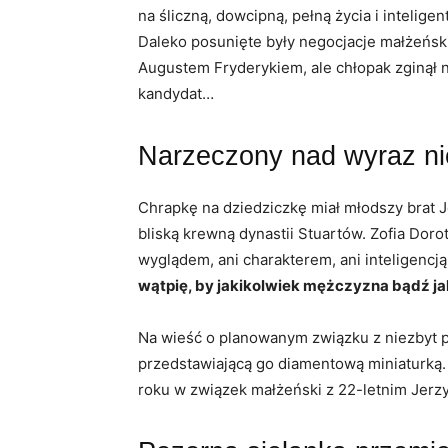
na śliczną, dowcipną, pełną życia i inteligen
Daleko posunięte były negocjacje małżeńsk
Augustem Fryderykiem, ale chłopak zginął n
kandydat…
Narzeczony nad wyraz n
Chrapkę na dziedziczkę miał młodszy brat Je
bliską krewną dynastii Stuartów. Zofia Dor
wyglądem, ani charakterem, ani inteligencją
wątpię, by jakikolwiek mężczyzna bądź jak
Na wieść o planowanym związku z niezbyt 
przedstawiającą go diamentową miniaturką. 
roku w związek małżeński z 22-letnim Jerzy