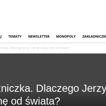
Portal
J
TEMATY
NEWSLETTER
MONOPOLY
ZAKŁADNICZK
niczka. Dlaczego Jerzy I odciął swoją żonę od świata?
historyczny
niczka. Dlaczego Jerzy
Hrabia
nę od świata?