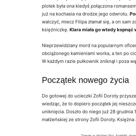
plotek była ona kiedyś połączona romansem 
już na kochasia na drodze jego odwrotu.
Po
walczyć, miecz Filipa złamał się, a on sam
księżniczkę.
Klara miała go wtedy kopnąć
Nieprzewidziany mord na popularnym oficerze
obciążonego kamieniami worka, a ten po ci
W każdym razie pułkownik zniknął i poza wą
Początek nowego życia
Do gotowej do ucieczki Zofii Doroty przysz
wiedząc, że to dopiero początek jej nieszcz
uniknięcia. Doszło do niego już 28 grudni
małżeńskiej ze strony Zofii Doroty. Księżna 
Zamek w Ahlden (fot. AxelHH, dom