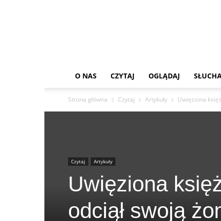
O NAS
CZYTAJ
OGLĄDAJ
SŁUCHA
Strona główna
Czytaj
Artykuły
Uwięziona księż
Czytaj
Artykuły
Uwięziona księż
odciął swoją żo