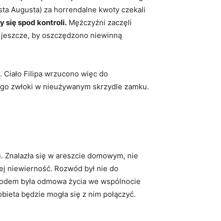
sta Augusta) za horrendalne kwoty czekali
się spod kontroli.
Mężczyźni zaczęli
ał jeszcze, by oszczędzono niewinną
. Ciało Filipa wrzucono więc do
jego zwłoki w nieużywanym skrzydle zamku.
u. Znalazła się w areszcie domowym, nie
jej niewierność. Rozwód był nie do
powodem była odmowa życia we wspólnocie
kobieta będzie mogła się z nim połączyć.