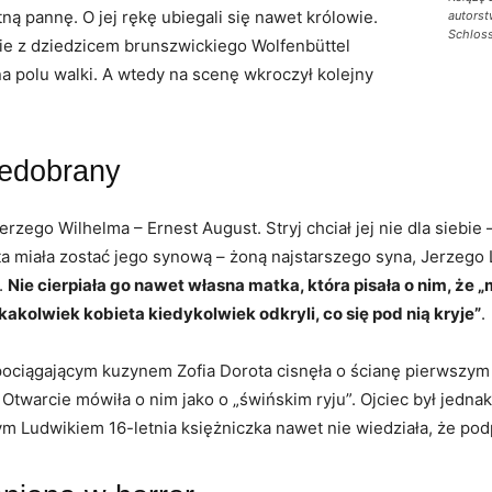
tną pannę. O jej rękę ubiegali się nawet królowie.
autorst
Schloss
ie z dziedzicem brunszwickiego Wolfenbüttel
a polu walki. A wtedy na scenę wkroczył kolejny
iedobrany
rzego Wilhelma – Ernest August. Stryj chciał jej nie dla siebie 
ota miała zostać jego synową – żoną najstarszego syna, Jerzego
.
Nie cierpiała go nawet własna matka, która pisała o nim, że
akolwiek kobieta kiedykolwiek odkryli, co się pod nią kryje”
.
pociągającym kuzynem Zofia Dorota cisnęła o ścianę pierwszy
Otwarcie mówiła o nim jako o „świńskim ryju”. Ojciec był jedna
m Ludwikiem 16-letnia księżniczka nawet nie wiedziała, że podp