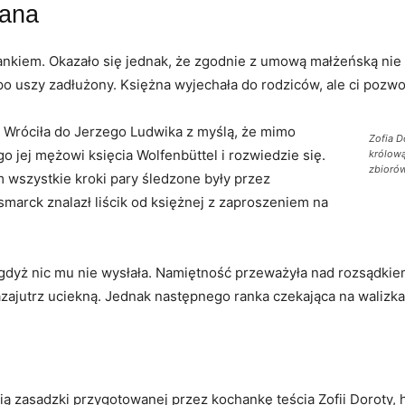
wana
ankiem. Okazało się jednak, że zgodnie z umową małżeńską nie m
o uszy zadłużony. Księżna wyjechała do rodziców, ale ci pozwolil
? Wróciła do Jerzego Ludwika z myślą, że mimo
Zofia D
 jej mężowi księcia Wolfenbüttel i rozwiedzie się.
królową
zbioró
em wszystkie kroki pary śledzone były przez
gsmarck znalazł liścik od księżnej z zaproszeniem na
 gdyż nic mu nie wysłała. Namiętność przeważyła nad rozsądkie
 nazajutrz uciekną. Jednak następnego ranka czekająca na walizk
ścią zasadzki przygotowanej przez kochankę teścia Zofii Doroty,