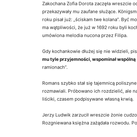
Zakochana Zofia Dorota zaczęła wreszcie od
przekazywały mu zaufane służące. Königsma
roku pisał już: „ściskam twe kolana”. Być mo
ma wątpliwości, że już w 1692 roku byli ko
umówiona melodia nucona przez Filipa.
Gdy kochankowie dłużej się nie widzieli, pi
mu tyle przyjemności, wspominał wspólną „
ramionach”.
Romans szybko stał się tajemnicą poliszyne
rozmawiali. Próbowano ich rozdzielić, ale n
liściki, czasem podpisywane własną krwią.
Jerzy Ludwik zarzucił wreszcie żonie cudz
Rozgniewana księżna zażądała rozwodu. Podc