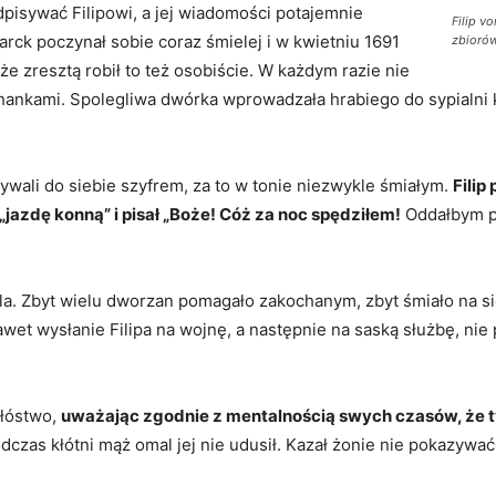
pisywać Filipowi, a jej wiadomości potajemnie
Filip v
rck poczynał sobie coraz śmielej i w kwietniu 1691
zbioró
że zresztą robił to też osobiście. W każdym razie nie
chankami. Spolegliwa dwórka wprowadzała hrabiego do sypialni 
sywali do siebie szyfrem, za to w tonie niezwykle śmiałym.
Filip
jazdę konną” i pisał „Boże! Cóż za noc spędziłem!
Oddałbym po
la. Zbyt wielu dworzan pomagało zakochanym, zbyt śmiało na sie
awet wysłanie Filipa na wojnę, a następnie na saską służbę, nie
ołóstwo,
uważając zgodnie z mentalnością swych czasów, że t
zas kłótni mąż omal jej nie udusił. Kazał żonie nie pokazywać