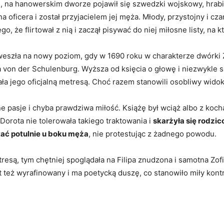
 na hanowerskim dworze pojawił się szwedzki wojskowy, hrabia 
oficera i został przyjacielem jej męża. Młody, przystojny i czar
o, że flirtował z nią i zaczął pisywać do niej miłosne listy, na
szła na nowy poziom, gdy w 1690 roku w charakterze dwórki Z
von der Schulenburg. Wyższa od księcia o głowę i niezwykle s
ła jego oficjalną metresą. Choć razem stanowili osobliwy widok,
 pasje i chyba prawdziwa miłość. Książę był wciąż albo z koch
Dorota nie tolerowała takiego traktowania i
skarżyła się rodzico
tać potulnie u boku męża
, nie protestując z żadnego powodu.
tresą, tym chętniej spoglądała na Filipa znudzona i samotna Zof
t też wyrafinowany i ma poetycką duszę, co stanowiło miły kont