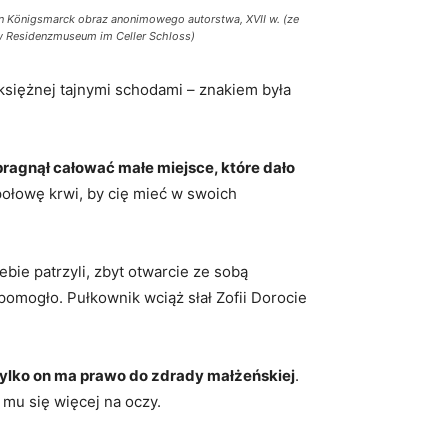
on Königsmarck obraz anonimowego autorstwa, XVII w. (ze
w Residenzmuseum im Celler Schloss)
księżnej tajnymi schodami – znakiem była
 pragnął całować małe miejsce, które dało
łowę krwi, by cię mieć w swoich
bie patrzyli, zbyt otwarcie ze sobą
 pomogło. Pułkownik wciąż słał Zofii Dorocie
ylko on ma prawo do zdrady małżeńskiej
.
 mu się więcej na oczy.