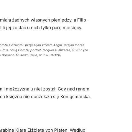
iała żadnych własnych pieniędzy, a Filip –
i jej zostać u nich tylko parę miesięcy.
orota z dziećmi: przyszłym królem Anglii Jerzym II oraz
 Prus Zofią Dorotą; portret Jacques’a Vaillanta, 1690 r. (ze
w Bomann-Museum Celle, nr inw. BM120)
m i mężczyzna u niej został. Gdy nad ranem
ach księżna nie doczekała się Königsmarcka.
 hrabinę Klarę Elżbietę von Platen. Według