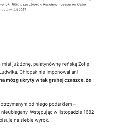
wa, ok. 1690 r. (ze zbiorów Residenzmuseum im Celler
, nr inw. LN 105)
– miał już żonę, palatynównę reńską Zofię,
 Ludwika. Chłopak nie imponował ani
 „ma mózg ukryty w tak grubej czaszce, że
m otrzymanym od niego podarkiem –
k nieubłagany. Wstępując w listopadzie 1682
isuje na siebie wyrok.