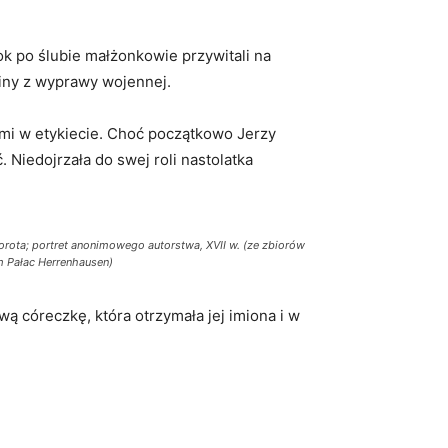
ok po ślubie małżonkowie przywitali na
ziny z wyprawy wojennej.
ami w etykiecie. Choć początkowo Jerzy
 Niedojrzała do swej roli nastolatka
orota; portret anonimowego autorstwa, XVII w. (ze zbiorów
 Pałac Herrenhausen)
wą córeczkę, która otrzymała jej imiona i w