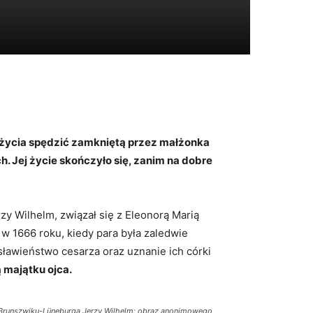
ć życia spędzić zamkniętą przez małżonka
. Jej życie skończyło się, zanim na dobre
zy Wilhelm, związał się z Eleonorą Marią
 w 1666 roku, kiedy para była zaledwie
sławieństwo cesarza oraz uznanie ich córki
 majątku ojca.
 Brunszwiku-Lüneburga Jerzy Wilhelm; obraz anonimowego