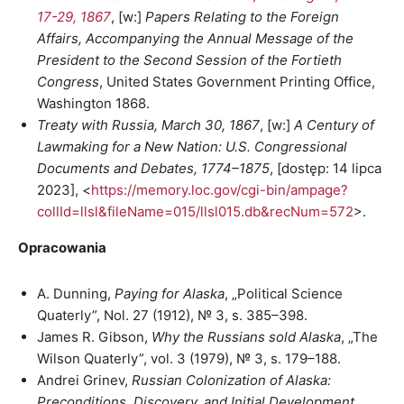
17-29, 1867
, [w:]
Papers Relating to the Foreign
Affairs, Accompanying the Annual Message of the
President to the Second Session of the Fortieth
Congress
, United States Government Printing Office,
Washington 1868.
Treaty with Russia, March 30, 1867
, [w:]
A Century of
Lawmaking for a New Nation: U.S. Congressional
Documents and Debates, 1774–1875
, [dostęp: 14 lipca
2023], <
https://memory.loc.gov/cgi-bin/ampage?
collId=llsl&fileName=015/llsl015.db&recNum=572
>.
Opracowania
A. Dunning,
Paying for Alaska
, „Political Science
Quaterly”, Nol. 27 (1912), № 3, s. 385–398.
James R. Gibson,
Why the Russians sold Alaska
, „The
Wilson Quaterly”, vol. 3 (1979), № 3, s. 179–188.
Andrei Grinev,
Russian Colonization of Alaska:
Preconditions, Discovery, and Initial Development,