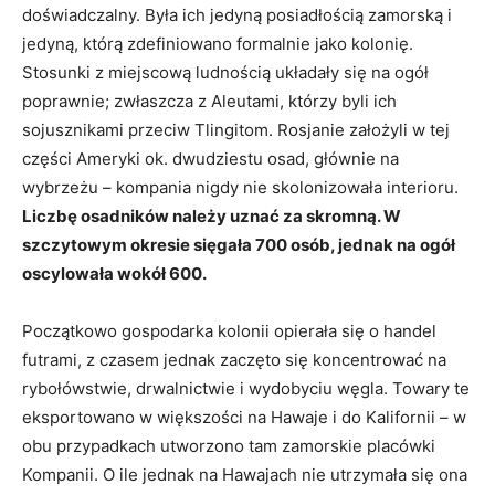
doświadczalny. Była ich jedyną posiadłością zamorską i
jedyną, którą zdefiniowano formalnie jako kolonię.
Stosunki z miejscową ludnością układały się na ogół
poprawnie; zwłaszcza z Aleutami, którzy byli ich
sojusznikami przeciw Tlingitom. Rosjanie założyli w tej
części Ameryki ok. dwudziestu osad, głównie na
wybrzeżu – kompania nigdy nie skolonizowała interioru.
Liczbę osadników należy uznać za skromną. W
szczytowym okresie sięgała 700 osób, jednak na ogół
oscylowała wokół 600.
Początkowo gospodarka kolonii opierała się o handel
futrami, z czasem jednak zaczęto się koncentrować na
rybołówstwie, drwalnictwie i wydobyciu węgla. Towary te
eksportowano w większości na Hawaje i do Kalifornii – w
obu przypadkach utworzono tam zamorskie placówki
Kompanii. O ile jednak na Hawajach nie utrzymała się ona