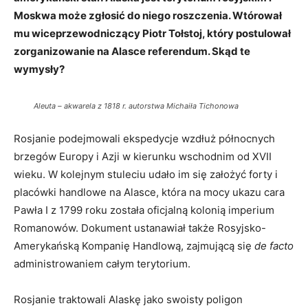
Moskwa może zgłosić do niego roszczenia. Wtórował
mu wiceprzewodniczący Piotr Tołstoj, który postulował
zorganizowanie na Alasce referendum. Skąd te
wymysły?
Aleuta – akwarela z 1818 r. autorstwa Michaiła Tichonowa
Rosjanie podejmowali ekspedycje wzdłuż północnych
brzegów Europy i Azji w kierunku wschodnim od XVII
wieku. W kolejnym stuleciu udało im się założyć forty i
placówki handlowe na Alasce, która na mocy ukazu cara
Pawła I z 1799 roku została oficjalną kolonią imperium
Romanowów. Dokument ustanawiał także Rosyjsko-
Amerykańską Kompanię Handlową, zajmującą się
de facto
administrowaniem całym terytorium.
Rosjanie traktowali Alaskę jako swoisty poligon