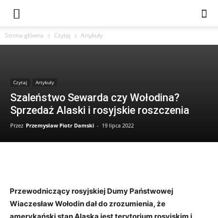
Strona główna
Czytaj
Artykuły
Czytaj
Artykuły
Szaleństwo Sewarda czy Wołodina?
Sprzedaż Alaski i rosyjskie roszczenia
Przez
Przemysław Piotr Damski
-
19 lipca 2022
Przewodniczący rosyjskiej Dumy Państwowej
Wiaczesław Wołodin dał do zrozumienia, że
amerykański stan Alaska jest terytorium rosyjskim i