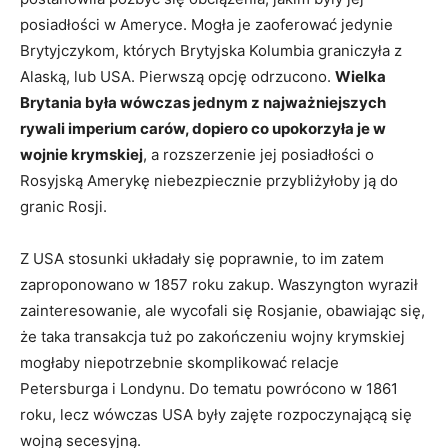
posiadłości w Ameryce. Mogła je zaoferować jedynie
Brytyjczykom, których Brytyjska Kolumbia graniczyła z
Alaską, lub USA. Pierwszą opcję odrzucono.
Wielka
Brytania była wówczas jednym z najważniejszych
rywali imperium carów, dopiero co upokorzyła je w
wojnie krymskiej
, a rozszerzenie jej posiadłości o
Rosyjską Amerykę niebezpiecznie przybliżyłoby ją do
granic Rosji.
Z USA stosunki układały się poprawnie, to im zatem
zaproponowano w 1857 roku zakup. Waszyngton wyraził
zainteresowanie, ale wycofali się Rosjanie, obawiając się,
że taka transakcja tuż po zakończeniu wojny krymskiej
mogłaby niepotrzebnie skomplikować relacje
Petersburga i Londynu. Do tematu powrócono w 1861
roku, lecz wówczas USA były zajęte rozpoczynającą się
wojną secesyjną.