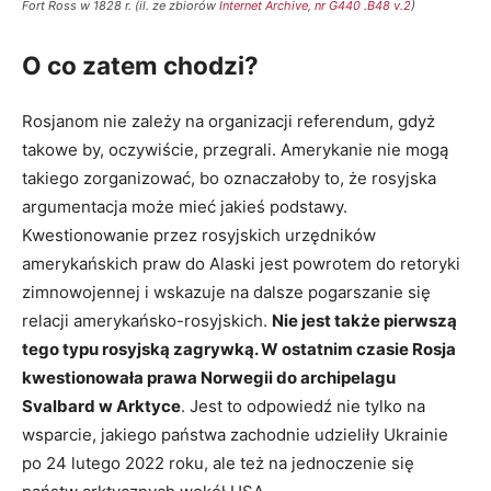
Fort Ross w 1828 r. (il. ze zbiorów
Internet Archive, nr G440 .B48 v.2
)
O co zatem chodzi?
Rosjanom nie zależy na organizacji referendum, gdyż
takowe by, oczywiście, przegrali. Amerykanie nie mogą
takiego zorganizować, bo oznaczałoby to, że rosyjska
argumentacja może mieć jakieś podstawy.
Kwestionowanie przez rosyjskich urzędników
amerykańskich praw do Alaski jest powrotem do retoryki
zimnowojennej i wskazuje na dalsze pogarszanie się
relacji amerykańsko-rosyjskich.
Nie jest także pierwszą
tego typu rosyjską zagrywką. W ostatnim czasie Rosja
kwestionowała prawa Norwegii do archipelagu
Svalbard w Arktyce
. Jest to odpowiedź nie tylko na
wsparcie, jakiego państwa zachodnie udzieliły Ukrainie
po 24 lutego 2022 roku, ale też na jednoczenie się