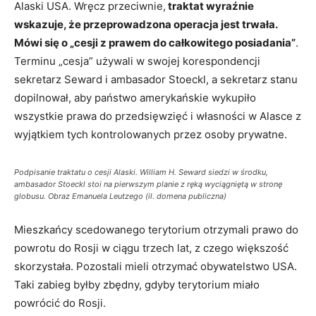
Alaski USA. Wręcz przeciwnie,
traktat wyraźnie
wskazuje, że przeprowadzona operacja jest trwała.
Mówi się o „cesji z prawem do całkowitego posiadania”
.
Terminu „cesja” używali w swojej korespondencji
sekretarz Seward i ambasador Stoeckl, a sekretarz stanu
dopilnował, aby państwo amerykańskie wykupiło
wszystkie prawa do przedsięwzięć i własności w Alasce z
wyjątkiem tych kontrolowanych przez osoby prywatne.
Podpisanie traktatu o cesji Alaski. William H. Seward siedzi w środku,
ambasador Stoeckl stoi na pierwszym planie z ręką wyciągniętą w stronę
globusu. Obraz Emanuela Leutzego (il. domena publiczna)
Mieszkańcy scedowanego terytorium otrzymali prawo do
powrotu do Rosji w ciągu trzech lat, z czego większość
skorzystała. Pozostali mieli otrzymać obywatelstwo USA.
Taki zabieg byłby zbędny, gdyby terytorium miało
powrócić do Rosji.