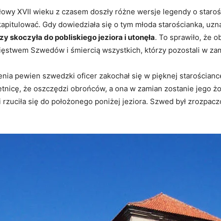
ołowy XVII wieku z czasem doszły różne wersje legendy o staro
pitulować. Gdy dowiedziała się o tym młoda starościanka, uznał
y skoczyła do pobliskiego jeziora i utonęła
. To sprawiło, że o
ięstwem Szwedów i śmiercią wszystkich, którzy pozostali w za
nia pewien szwedzki oficer zakochał się w pięknej starościanc
icę, że oszczędzi obrońców, a ona w zamian zostanie jego żoną
rzuciła się do położonego poniżej jeziora. Szwed był zrozpaczon