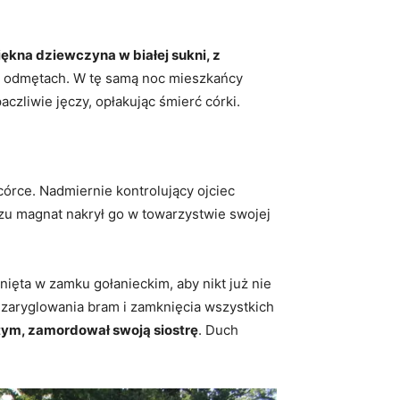
piękna dziewczyna w białej sukni, z
h odmętach. W tę samą noc mieszkańcy
czliwie jęczy, opłakując śmierć córki.
órce. Nadmiernie kontrolujący ojciec
azu magnat nakrył go w towarzystwie swojej
ięta w zamku gołanieckim, aby nikt już nie
, zaryglowania bram i zamknięcia wszystkich
o tym, zamordował swoją siostrę
. Duch