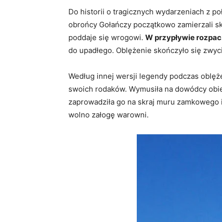
Do historii o tragicznych wydarzeniach z p
obrońcy Gołańczy początkowo zamierzali ska
poddaje się wrogowi.
W przypływie rozpacz
do upadłego. Oblężenie skończyło się zwyc
Według innej wersji legendy podczas oblęże
swoich rodaków. Wymusiła na dowódcy obietn
zaprowadziła go na skraj muru zamkowego i 
wolno załogę warowni.