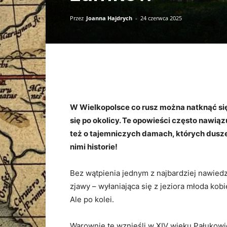
Przez
Joanna Hajdrych
-
24 czerwca 2025
W Wielkopolsce co rusz można natknąć si
się po okolicy. Te opowieści często nawią
też o tajemniczych damach, których dusze 
nimi historie!
Bez wątpienia jednym z najbardziej nawiedz
zjawy – wyłaniająca się z jeziora młoda ko
Ale po kolei.
Warownię tę wznieśli w XIV wieku Pałukowie