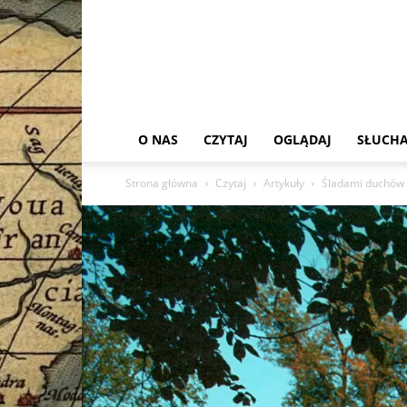
O NAS
CZYTAJ
OGLĄDAJ
SŁUCHA
Strona główna
Czytaj
Artykuły
Śladami duchów 