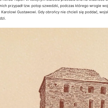
nich przypadł tzw. potop szwedzki, podczas którego wrogie woj
 Karolowi Gustawowi. Gdy obrońcy nie chcieli się poddać, wojs
dzi.