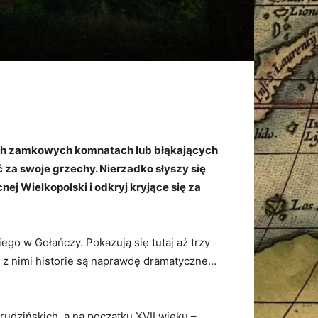
ych zamkowych komnatach lub błąkających
 za swoje grzechy. Nierzadko słyszy się
j Wielkopolski i odkryj kryjące się za
go w Gołańczy. Pokazują się tutaj aż trzy
ne z nimi historie są naprawdę dramatyczne…
udzińskich, a na początku XVII wieku –