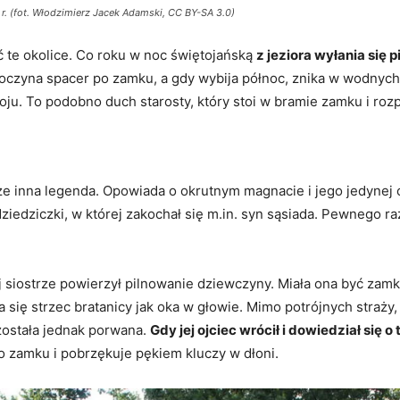
. (fot. Włodzimierz Jacek Adamski, CC BY-SA 3.0)
 te okolice. Co roku w noc świętojańską
z jeziora wyłania się 
oczyna spacer po zamku, a gdy wybija północ, znika w wodnyc
u. To podobno duch starosty, który stoi w bramie zamku i rozpa
e inna legenda. Opowiada o okrutnym magnacie i jego jedynej c
dziedziczki, w której zakochał się m.in. syn sąsiada. Pewnego r
 siostrze powierzył pilnowanie dziewczyny. Miała ona być zamkn
a się strzec bratanicy jak oka w głowie. Mimo potrójnych straży
ostała jednak porwana.
Gdy jej ojciec wrócił i dowiedział się 
o zamku i pobrzękuje pękiem kluczy w dłoni.