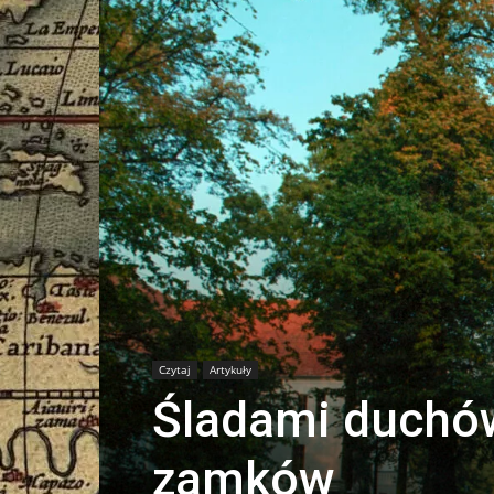
Czytaj
Artykuły
Śladami duchów
zamków