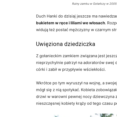
Ruiny zamku w Gołańczy w 2005 r
Duch Hanki do dzisiaj jeszcze ma nawiedzać
bukietem w ręce i liliami we włosach
. Rozp
widują też postać mężczyzny w czarnym stroj
Uwięziona dziedziczka
Z gołanieckim zamkiem związana jest jeszcz
nieprzychylnie patrzył na adoratorów swej 
córki i zabił w przypływie wściekłości.
Wkrótce po tym wyruszył na wojnę, a swojej
mógł się z nią spotykać. Kobieta zobowiązał
drzwi w warowni pewnej nocy dziewczyna z
nieszczęsnej kobiety krąży od tego czasu p