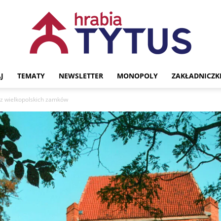
J
TEMATY
NEWSLETTER
MONOPOLY
ZAKŁADNICZK
Portal
z wielkopolskich zamków
historyczny
Hrabia