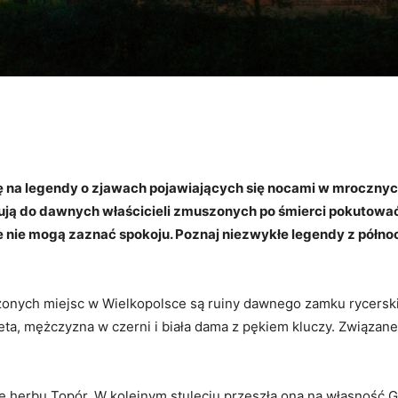
ę na legendy o zjawach pojawiających się nocami w mroczn
zują do dawnych właścicieli zmuszonych po śmierci pokutować
nie mogą zaznać spokoju. Poznaj niezwykłe legendy z północne
onych miejsc w Wielkopolsce są ruiny dawnego zamku rycerskie
bieta, mężczyzna w czerni i biała dama z pękiem kluczy. Związa
 herbu Topór. W kolejnym stuleciu przeszła ona na własność Gr