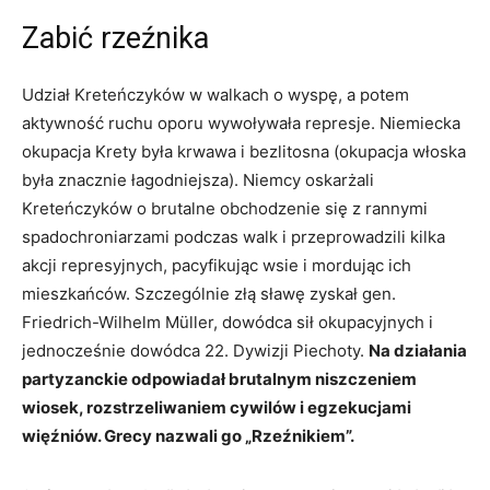
Zabić rzeźnika
Udział Kreteńczyków w walkach o wyspę, a potem
aktywność ruchu oporu wywoływała represje. Niemiecka
okupacja Krety była krwawa i bezlitosna (okupacja włoska
była znacznie łagodniejsza). Niemcy oskarżali
Kreteńczyków o brutalne obchodzenie się z rannymi
spadochroniarzami podczas walk i przeprowadzili kilka
akcji represyjnych, pacyfikując wsie i mordując ich
mieszkańców. Szczególnie złą sławę zyskał gen.
Friedrich-Wilhelm Müller, dowódca sił okupacyjnych i
jednocześnie dowódca 22. Dywizji Piechoty.
Na działania
partyzanckie odpowiadał brutalnym niszczeniem
wiosek, rozstrzeliwaniem cywilów i egzekucjami
więźniów. Grecy nazwali go „Rzeźnikiem”.