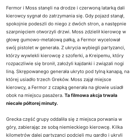
Fermor i Moss stanęli na drodze i czerwoną latarką dali
kierowcy sygnał do zatrzymania się. Gdy pojazd stanął,
spokojnie podeszli do niego z dwóch stron, a następnie
szarpnięciem otworzyli drzwi. Moss zdzielił kierowcę w
głowę gumowo-metalową pałką, a Fermor wycelował
swój pistolet w generała. Z ukrycia wybiegli partyzanci,
którzy wywlekli kierowcę z szoferki, a Kreipemu, który
rozpaczliwie się bronił, założyli kajdanki i związali nogi
liną. Skrępowanego generała ukryto pod tylną kanapą, na
której usiadło trzech Greków. Moss zajął miejsce
kierowcy, a Fermor z czapką generała na głowie usiadł
obok na miejscu pasażera.
Ta filmowa akcja trwała
niecałe półtorej minuty.
Grecka część grupy oddaliła się z miejsca porwania w
góry, zabierając ze sobą niemieckiego kierowcę. Kilka
kilometrów dalej partyzanci podcięli mu gardło i ukryli