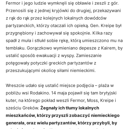
Fermor i jego ludzie wymknęli się obławie i zeszli z gór.
Przenosili się z jednej kryjówki do drugiej, przekazywani
z rąk do rąk przez kolejnych lokalnych dowódców
partyzanckich, którzy otaczali ich opieką. Gen. Kreipe był
przygnębiony i zachowywał się spokojnie. Kilka razy
spadł z muła i stłukł sobie rękę, którą umieszczono mu na
temblaku. Gorączkowo wymieniano depesze z Kairem, by
ustalić sposób ewakuacji z wyspy. Zamieszanie
potęgowały potyczki greckich partyzantów z
przeszukującymi okolicę siłami niemieckimi.
Wreszcie udało się ustalić miejsce podjęcia – plaża w
pobliżu wsi Rodakino. 14 maja pojawił się tam brytyjski
kuter, na którego pokład weszli Fermor, Moss, Kreipe i
sześciu Greków.
Żegnały ich tłumy lokalnych
mieszkańców, którzy przyszli zobaczyć niemieckiego
generała, oraz wielu partyzantów, którzy przybyli, by