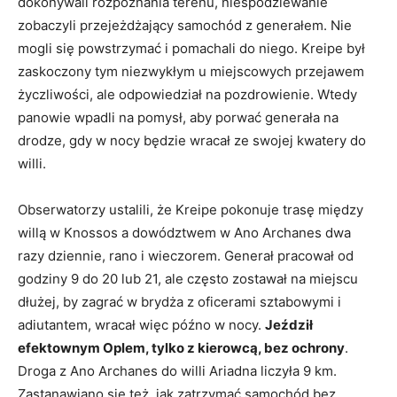
dokonywali rozpoznania terenu, niespodziewanie
zobaczyli przejeżdżający samochód z generałem. Nie
mogli się powstrzymać i pomachali do niego. Kreipe był
zaskoczony tym niezwykłym u miejscowych przejawem
życzliwości, ale odpowiedział na pozdrowienie. Wtedy
panowie wpadli na pomysł, aby porwać generała na
drodze, gdy w nocy będzie wracał ze swojej kwatery do
willi.
Obserwatorzy ustalili, że Kreipe pokonuje trasę między
willą w Knossos a dowództwem w Ano Archanes dwa
razy dziennie, rano i wieczorem. Generał pracował od
godziny 9 do 20 lub 21, ale często zostawał na miejscu
dłużej, by zagrać w brydża z oficerami sztabowymi i
adiutantem, wracał więc późno w nocy.
Jeździł
efektownym Oplem, tylko z kierowcą, bez ochrony
.
Droga z Ano Archanes do willi Ariadna liczyła 9 km.
Zastanawiano się też, jak zatrzymać samochód bez