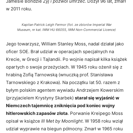
Jamesie Bondzie
Żyj i pozwól umrzeć
. Dożył 96 lat, zmarł
w 2011 roku.
Kapitan Patrick Leigh Fermor (fot. ze zbiorów Imperial War
Museum, nr kat. IWM HU 66055, IWM Non-Commercial Licence)
Jego towarzysz, William Stanley Moss, nadal działał jako
oficer SOE. Brał udział w operacjach specjalnych na
Krecie, w Grecji i Tajlandii. Po wojnie napisał kilka książek
opartych o swoje przeżyciach. W 1945 roku ożenił się z
hrabiną Zofią Tarnowską (wnuczką prof. Stanisława
Tarnowskiego z Krakowa). Na początku lat 50. razem z
byłym polskim agentem wywiadu Andrzejem Kowerskim
(przyjacielem Krystyny Skarbek)
starał się wyjaśnić w
Niemczech tajemnicę zniknięcia pod koniec wojny
hitlerowskich zapasów złota
. Porwanie Kreipego Moss
opisał w książce
Ill Met by Moonlight
. W 1958 roku wziął
udział wyprawie na biegun północny. Zmarł w 1965 roku