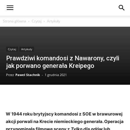
Strona główna
Czytaj
Artykuły
Czytaj
Artykuły
Prawdziwi komandosi z Nawarony, czyli
jak porwano generała Kreipego
Przez
Paweł Stachnik
-
1 grudnia 2021
W 1944 roku brytyjscy komandosi z SOE w brawurowej
akcji porwali na Krecie niemieckiego generała. Operacja
przypominała filmowe sceny z
Tylko dla orłów
lub