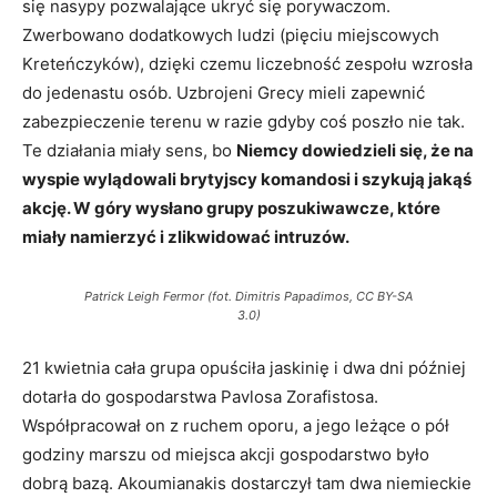
się nasypy pozwalające ukryć się porywaczom.
Zwerbowano dodatkowych ludzi (pięciu miejscowych
Kreteńczyków), dzięki czemu liczebność zespołu wzrosła
do jedenastu osób. Uzbrojeni Grecy mieli zapewnić
zabezpieczenie terenu w razie gdyby coś poszło nie tak.
Te działania miały sens, bo
Niemcy dowiedzieli się, że na
wyspie wylądowali brytyjscy komandosi i szykują jakąś
akcję. W góry wysłano grupy poszukiwawcze, które
miały namierzyć i zlikwidować intruzów.
Patrick Leigh Fermor (fot. Dimitris Papadimos, CC BY-SA
3.0)
21 kwietnia cała grupa opuściła jaskinię i dwa dni później
dotarła do gospodarstwa Pavlosa Zorafistosa.
Współpracował on z ruchem oporu, a jego leżące o pół
godziny marszu od miejsca akcji gospodarstwo było
dobrą bazą. Akoumianakis dostarczył tam dwa niemieckie