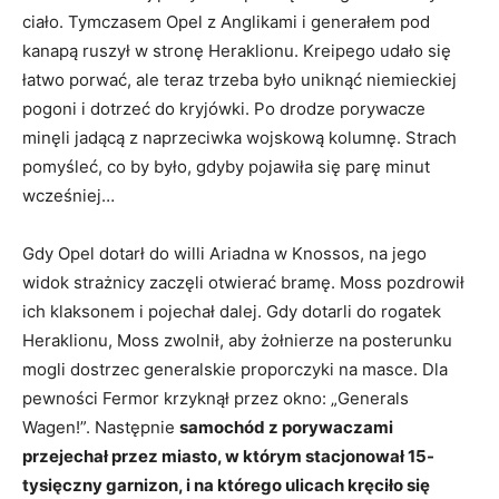
ciało. Tymczasem Opel z Anglikami i generałem pod
kanapą ruszył w stronę Heraklionu. Kreipego udało się
łatwo porwać, ale teraz trzeba było uniknąć niemieckiej
pogoni i dotrzeć do kryjówki. Po drodze porywacze
minęli jadącą z naprzeciwka wojskową kolumnę. Strach
pomyśleć, co by było, gdyby pojawiła się parę minut
wcześniej…
Gdy Opel dotarł do willi Ariadna w Knossos, na jego
widok strażnicy zaczęli otwierać bramę. Moss pozdrowił
ich klaksonem i pojechał dalej. Gdy dotarli do rogatek
Heraklionu, Moss zwolnił, aby żołnierze na posterunku
mogli dostrzec generalskie proporczyki na masce. Dla
pewności Fermor krzyknął przez okno: „Generals
Wagen!”. Następnie
samochód z porywaczami
przejechał przez miasto, w którym stacjonował 15-
tysięczny garnizon, i na którego ulicach kręciło się