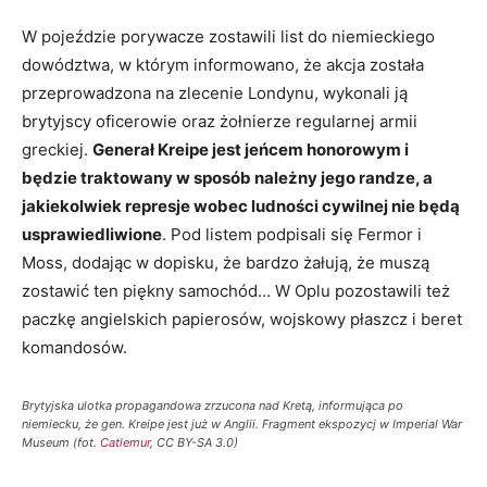
W pojeździe porywacze zostawili list do niemieckiego
dowództwa, w którym informowano, że akcja została
przeprowadzona na zlecenie Londynu, wykonali ją
brytyjscy oficerowie oraz żołnierze regularnej armii
greckiej.
Generał Kreipe jest jeńcem honorowym i
będzie traktowany w sposób należny jego randze, a
jakiekolwiek represje wobec ludności cywilnej nie będą
usprawiedliwione
. Pod listem podpisali się Fermor i
Moss, dodając w dopisku, że bardzo żałują, że muszą
zostawić ten piękny samochód… W Oplu pozostawili też
paczkę angielskich papierosów, wojskowy płaszcz i beret
komandosów.
Brytyjska ulotka propagandowa zrzucona nad Kretą, informująca po
niemiecku, że gen. Kreipe jest już w Anglii. Fragment ekspozycj w Imperial War
Museum (fot.
Catlemur
, CC BY-SA 3.0)