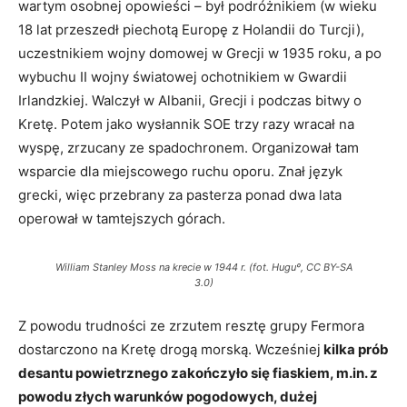
wartym osobnej opowieści – był podróżnikiem (w wieku
18 lat przeszedł piechotą Europę z Holandii do Turcji),
uczestnikiem wojny domowej w Grecji w 1935 roku, a po
Niemieccy spadochroniarze rozstrzeliwują mieszkańców Kondomari, 2 czerwca
1941 r. (fot. Franz Peter Weixler, ze zbiorów Bundesarchiv, Bild 101I-166-0525-27,
CC BY-SA 3.0)
wybuchu II wojny światowej ochotnikiem w Gwardii
Irlandzkiej. Walczył w Albanii, Grecji i podczas bitwy o
Kretę. Potem jako wysłannik SOE trzy razy wracał na
wyspę, zrzucany ze spadochronem. Organizował tam
wsparcie dla miejscowego ruchu oporu. Znał język
grecki, więc przebrany za pasterza ponad dwa lata
operował w tamtejszych górach.
William Stanley Moss na krecie w 1944 r. (fot. Huguº, CC BY-SA
3.0)
Ciała zamordowanych mieszkańców Kondomari, 2 czerwca 1941 r. (fot. Franz
Peter Weixler, ze zbiorów Bundesarchiv, Bild Bild 101I-166-0525-39, CC BY-SA 3.0)
Z powodu trudności ze zrzutem resztę grupy Fermora
dostarczono na Kretę drogą morską. Wcześniej
kilka prób
desantu powietrznego zakończyło się fiaskiem, m.in. z
powodu złych warunków pogodowych, dużej