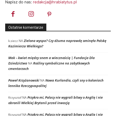
Napisz do nas:
redakcja@hrabiatytus.pl
Ostatnie komentarze
Zielona wyspa? Czy dżuma naprawdę ominęła Polskę
k.siecz
NA
Kazimierza Wielkiego?
Mak – kwiat między snem a wiecznością | Fundacja Dla
Dziedzictwa
Rośliny symboliczne na zabytkowych
NA
cmentarzach
Paweł Krzyżanowski
Nowa Kurlandia, czyli sny o koloniach
NA
lennika Rzeczypospolitej
Przykro mi, Polacy nie wygrali bitwy o Anglię i nie
Krzysztof
NA
obronili Wielkiej Brytanii przed inwazją
Przykro mi, Polacy nie wygrali bitwy o Anglię i nie
Krzysztof
NA