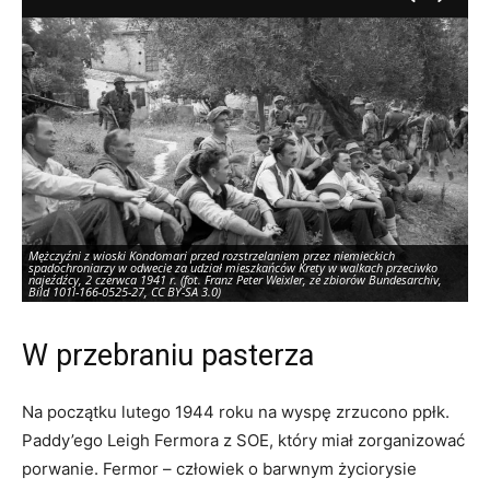
Mężczyźni z wioski Kondomari przed rozstrzelaniem przez niemieckich
spadochroniarzy w odwecie za udział mieszkańców Krety w walkach przeciwko
najeźdźcy, 2 czerwca 1941 r. (fot. Franz Peter Weixler, ze zbiorów Bundesarchiv,
Bild 101I-166-0525-27, CC BY-SA 3.0)
W przebraniu pasterza
Na początku lutego 1944 roku na wyspę zrzucono ppłk.
Paddy’ego Leigh Fermora z SOE, który miał zorganizować
porwanie. Fermor – człowiek o barwnym życiorysie