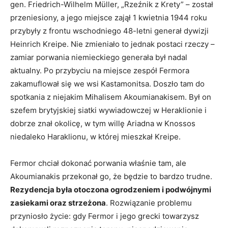
gen. Friedrich-Wilhelm Müller, „Rzeźnik z Krety” – został
przeniesiony, a jego miejsce zajął 1 kwietnia 1944 roku
przybyły z frontu wschodniego 48-letni generał dywizji
Heinrich Kreipe. Nie zmieniało to jednak postaci rzeczy –
zamiar porwania niemieckiego generała był nadal
aktualny. Po przybyciu na miejsce zespół Fermora
zakamuflował się we wsi Kastamonitsa. Doszło tam do
spotkania z niejakim Mihalisem Akoumianakisem. Był on
szefem brytyjskiej siatki wywiadowczej w Heraklionie i
dobrze znał okolicę, w tym willę Ariadna w Knossos
niedaleko Haraklionu, w której mieszkał Kreipe.
Fermor chciał dokonać porwania właśnie tam, ale
Akoumianakis przekonał go, że będzie to bardzo trudne.
Rezydencja była otoczona ogrodzeniem i podwójnymi
zasiekami oraz strzeżona
. Rozwiązanie problemu
przyniosło życie: gdy Fermor i jego grecki towarzysz