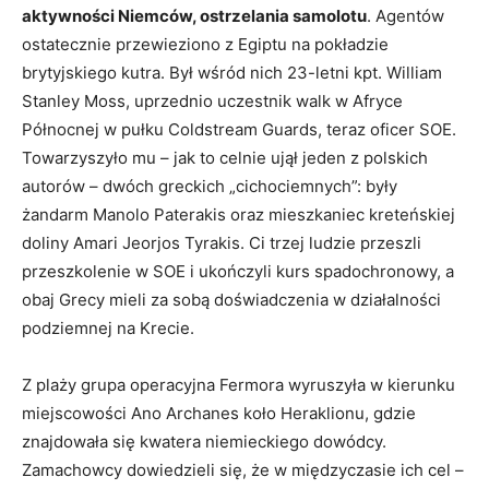
aktywności Niemców, ostrzelania samolotu
. Agentów
ostatecznie przewieziono z Egiptu na pokładzie
brytyjskiego kutra. Był wśród nich 23-letni kpt. William
Stanley Moss, uprzednio uczestnik walk w Afryce
Północnej w pułku Coldstream Guards, teraz oficer SOE.
Towarzyszyło mu – jak to celnie ujął jeden z polskich
autorów – dwóch greckich „cichociemnych”: były
żandarm Manolo Paterakis oraz mieszkaniec kreteńskiej
doliny Amari Jeorjos Tyrakis. Ci trzej ludzie przeszli
przeszkolenie w SOE i ukończyli kurs spadochronowy, a
obaj Grecy mieli za sobą doświadczenia w działalności
podziemnej na Krecie.
Z plaży grupa operacyjna Fermora wyruszyła w kierunku
miejscowości Ano Archanes koło Heraklionu, gdzie
znajdowała się kwatera niemieckiego dowódcy.
Zamachowcy dowiedzieli się, że w międzyczasie ich cel –