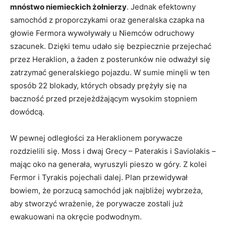
mnóstwo niemieckich żołnierzy
. Jednak efektowny
samochód z proporczykami oraz generalska czapka na
głowie Fermora wywoływały u Niemców odruchowy
szacunek. Dzięki temu udało się bezpiecznie przejechać
przez Heraklion, a żaden z posterunków nie odważył się
zatrzymać generalskiego pojazdu. W sumie minęli w ten
sposób 22 blokady, których obsady prężyły się na
baczność przed przejeżdżającym wysokim stopniem
dowódcą.
W pewnej odległości za Heraklionem porywacze
rozdzielili się. Moss i dwaj Grecy – Paterakis i Saviolakis –
mając oko na generała, wyruszyli pieszo w góry. Z kolei
Fermor i Tyrakis pojechali dalej. Plan przewidywał
bowiem, że porzucą samochód jak najbliżej wybrzeża,
aby stworzyć wrażenie, że porywacze zostali już
ewakuowani na okręcie podwodnym.