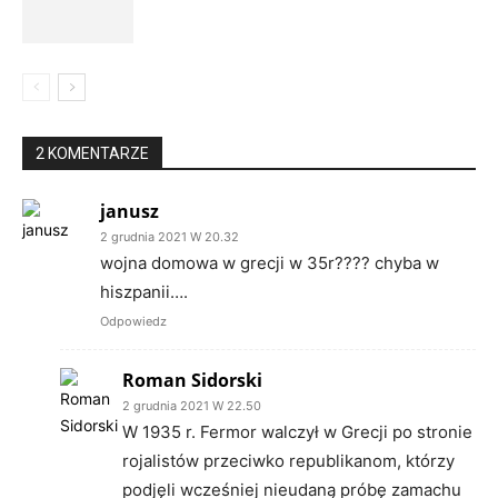
2 KOMENTARZE
janusz
2 grudnia 2021 W 20.32
wojna domowa w grecji w 35r???? chyba w
hiszpanii….
Odpowiedz
Roman Sidorski
2 grudnia 2021 W 22.50
W 1935 r. Fermor walczył w Grecji po stronie
rojalistów przeciwko republikanom, którzy
podjęli wcześniej nieudaną próbę zamachu