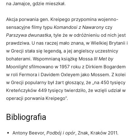
na Jamajce, gdzie mieszkał.
Akcja porwania gen. Kreipego przypomina wojenno-
sensacyjne filmy typu
Komandosi z Nawarony
czy
Parszywa dwunastka
, tyle że w odróżnieniu od nich jest
prawdziwa. U nas raczej mało znana, w Wielkiej Brytanii i
w Grecji stała się legendą, a jej angielscy uczestnicy
bohaterami. Wspomnianą książkę Mossa
Ill Met by
Moonlight
sfilmowano w 1957 roku z Dirkiem Bogardem
w roli Fermora i Davidem Oxleyem jako Mossem. Z kolei
w Grecji popularny był żart głoszący, że „na 450 tysięcy
Kreteńczyków 449 tysięcy twierdziło, że wzięli udział w
operacji porwania Kreipego”.
Bibliografia
Antony Beevor,
Podbój i opór
, Znak, Kraków 2011.