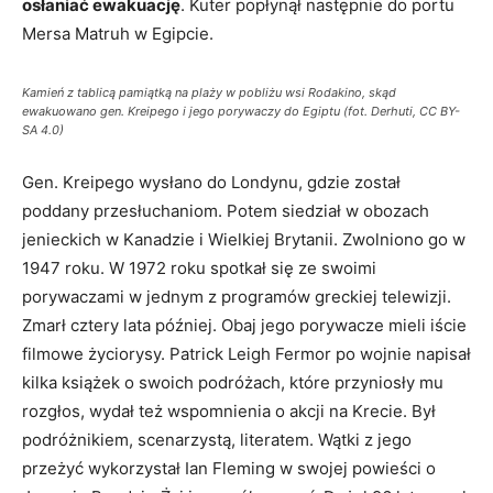
osłaniać ewakuację
. Kuter popłynął następnie do portu
Mersa Matruh w Egipcie.
Kamień z tablicą pamiątką na plaży w pobliżu wsi Rodakino, skąd
ewakuowano gen. Kreipego i jego porywaczy do Egiptu (fot. Derhuti, CC BY-
SA 4.0)
Gen. Kreipego wysłano do Londynu, gdzie został
poddany przesłuchaniom. Potem siedział w obozach
jenieckich w Kanadzie i Wielkiej Brytanii. Zwolniono go w
1947 roku. W 1972 roku spotkał się ze swoimi
porywaczami w jednym z programów greckiej telewizji.
Zmarł cztery lata później. Obaj jego porywacze mieli iście
filmowe życiorysy. Patrick Leigh Fermor po wojnie napisał
kilka książek o swoich podróżach, które przyniosły mu
rozgłos, wydał też wspomnienia o akcji na Krecie. Był
podróżnikiem, scenarzystą, literatem. Wątki z jego
przeżyć wykorzystał Ian Fleming w swojej powieści o