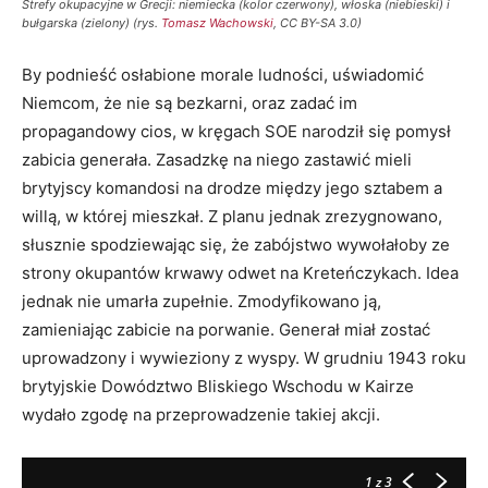
Strefy okupacyjne w Grecji: niemiecka (kolor czerwony), włoska (niebieski) i
bułgarska (zielony) (rys.
Tomasz Wachowski
, CC BY-SA 3.0)
By podnieść osłabione morale ludności, uświadomić
Niemcom, że nie są bezkarni, oraz zadać im
propagandowy cios, w kręgach SOE narodził się pomysł
zabicia generała. Zasadzkę na niego zastawić mieli
brytyjscy komandosi na drodze między jego sztabem a
willą, w której mieszkał. Z planu jednak zrezygnowano,
słusznie spodziewając się, że zabójstwo wywołałoby ze
strony okupantów krwawy odwet na Kreteńczykach. Idea
jednak nie umarła zupełnie. Zmodyfikowano ją,
zamieniając zabicie na porwanie. Generał miał zostać
uprowadzony i wywieziony z wyspy. W grudniu 1943 roku
brytyjskie Dowództwo Bliskiego Wschodu w Kairze
wydało zgodę na przeprowadzenie takiej akcji.
1
z 3