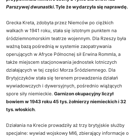
Parszywej dwunastki
. Tyle że wydarzyła się naprawdę.
Grecka Kreta, zdobyta przez Niemców po ciężkich
walkach w 1941 roku, stała się istotnym punktem na
śródziemnomorskim teatrze wojennym. Dla Rzeszy była
ważną bazą pośrednią w systemie zaopatrywania
operujących w Afryce Północnej sił Erwina Rommla, a
także miejscem stacjonowania jednostek lotniczych
działających w tej części Morza Śródziemnego. Dla
Brytyjczyków stała się terenem prowadzenia działań
wywiadowczych i dywersyjnych, pośrednio wiążących
spore siły niemieckie.
Garnizon okupacyjny liczył
bowiem w 1943 roku 45 tys. żołnierzy niemieckich i 32
tys. włoskich
.
Działania na Krecie prowadziły aż trzy brytyjskie służby
specjalne: wywiad wojskowy MI6, zbierający informacje o