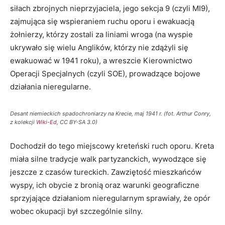
siłach zbrojnych nieprzyjaciela, jego sekcja 9 (czyli MI9),
zajmująca się wspieraniem ruchu oporu i ewakuacją
żołnierzy, którzy zostali za liniami wroga (na wyspie
ukrywało się wielu Anglików, którzy nie zdążyli się
ewakuować w 1941 roku), a wreszcie Kierownictwo
Operacji Specjalnych (czyli SOE), prowadzące bojowe
działania nieregularne.
Desant niemieckich spadochroniarzy na Krecie, maj 1941 r. (fot. Arthur Conry,
z kolekcji
Wiki-Ed
, CC BY-SA 3.0)
Dochodził do tego miejscowy kreteński ruch oporu. Kreta
miała silne tradycje walk partyzanckich, wywodzące się
jeszcze z czasów tureckich. Zawziętość mieszkańców
wyspy, ich obycie z bronią oraz warunki geograficzne
sprzyjające działaniom nieregularnym sprawiały, że opór
wobec okupacji był szczególnie silny.