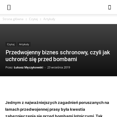
Strona główna
Czytaj
Artykuły
Czytaj
Artykuły
Przedwojenny biznes schronowy, czyli jak
uchronić się przed bombami
Przez
Łukasz Męczykowski
-
23 września 2019
Jednym z najważniejszych zagadnień poruszanych na
łamach przedwojennej prasy była kwestia
zabezpieczenia się przed bombami lotniczymi. Tak