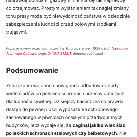
naprawdę bombami gazowymi nie ma się tak naprawdę
co przejmować. Prostym wyjaśnieniem tak nagłej zmiany
tonu prasy może być niewydolność państwa w dziedzinie
zabezpieczenia ludności przed bojowymi środkami
trującymi.
Kopanie rowów przeciwlotniczych w Toruniu, sierpień 1939 r. (fot.
Narodowe
Archiwum Cyfrowe, sygn. 3/1/0/7/3133/1
, domena publiczna)
Podsumowanie
Zniszczenia wojenne i powojenna odbudowa zatarły
wiele śladów po polskich schronach przeciwlotniczych
dla ludności cywilnej. Dzisiejszy badacz ma co prawda
dostęp do pewnej ilości wyposażenia schronowego
zachowanego w piwnicach ocalałych przedwojennych
budynków, lecz wydaje się, że
zaginął jakikolwiek ślad
po lekkich schronach stalowych czy żelbetowych
. Nie