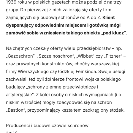
1939 roku w polskich gazetach można podzielić na trzy
grupy. Do pierwszej z nich zaliczają się oferty firm
zajmujących się budową schronów od A do Z.
Klient
dysponujący odpowiednim miejscem i gotówką mógł
zamówić sobie wzniesienie takiego obiektu „pod klucz”
.
Na chętnych czekały oferty wielu przedsiębiorstw – np.
„Gazoschron”, „Szczelnoschron”, „Wibbet” czy „Fitzner” –
oraz prywatnych konstruktorów, choćby warszawskiej
firmy Wierszyckiego czy łódzkiej Feinkinda. Swoje usługi
zachwalali też byli żołnierze frontowi wojska polskiego
budujący „schrony ziemne przeciwlotnicze i
artyleryjskie”. Z kolei osoby o niskich wymaganiach (i o
niskim wzroście) mogły zdecydować się na schron
„Bastion”, przypominający kształtem zaokrąglony stożek.
Producenci i budowniczowie schronów