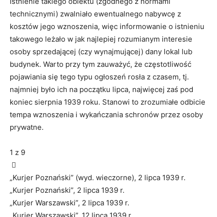
Istnienie takiego obiektu (zgodnego z normami
technicznymi) zwalniało ewentualnego nabywcę z
kosztów jego wznoszenia, więc informowanie o istnieniu
takowego leżało w jak najlepiej rozumianym interesie
osoby sprzedającej (czy wynajmującej) dany lokal lub
budynek. Warto przy tym zauważyć, że częstotliwość
pojawiania się tego typu ogłoszeń rosła z czasem, tj.
najmniej było ich na początku lipca, najwięcej zaś pod
koniec sierpnia 1939 roku. Stanowi to zrozumiałe odbicie
tempa wznoszenia i wykańczania schronów przez osoby
prywatne.
1
z 9
„Kurjer Poznański” (wyd. wieczorne), 2 lipca 1939 r.
„Kurjer Poznański”, 2 lipca 1939 r.
„Kurjer Warszawski”, 2 lipca 1939 r.
„Kurjer Warszawski”, 12 lipca 1939 r.