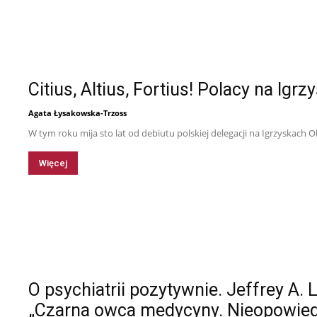
Tytus
Citius, Altius, Fortius! Polacy na Igrz
Agata Łysakowska-Trzoss
W tym roku mija sto lat od debiutu polskiej delegacji na Igrzyskach Ol
Więcej
O psychiatrii pozytywnie. Jeffrey A.
„Czarna owca medycyny. Nieopowiedzia