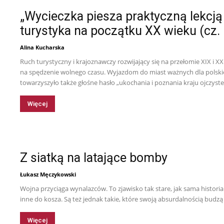
„Wycieczka piesza praktyczną lekcją 
turystyka na początku XX wieku (cz. 
Alina Kucharska
Ruch turystyczny i krajoznawczy rozwijający się na przełomie XIX i X
na spędzenie wolnego czasu. Wyjazdom do miast ważnych dla polskie
towarzyszyło także głośne hasło „ukochania i poznania kraju ojczyste
Więcej
Z siatką na latające bomby
Łukasz Męczykowski
Wojna przyciąga wynalazców. To zjawisko tak stare, jak sama histor
inne do kosza. Są też jednak takie, które swoją absurdalnością budz
Więcej