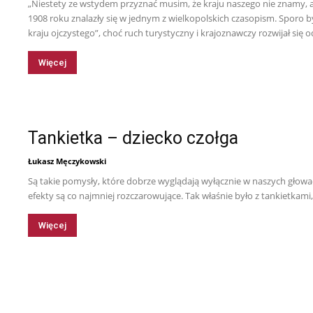
„Niestety ze wstydem przyznać musim, że kraju naszego nie znamy, a
1908 roku znalazły się w jednym z wielkopolskich czasopism. Sporo b
kraju ojczystego”, choć ruch turystyczny i krajoznawczy rozwijał się od
Więcej
Tankietka – dziecko czołga
Łukasz Męczykowski
Są takie pomysły, które dobrze wyglądają wyłącznie w naszych głowac
efekty są co najmniej rozczarowujące. Tak właśnie było z tankietk
Więcej