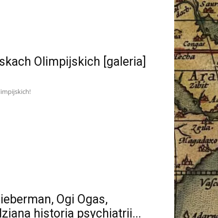
yskach Olimpijskich [galeria]
impijskich!
 Lieberman, Ogi Ogas,
na historia psychiatrii...