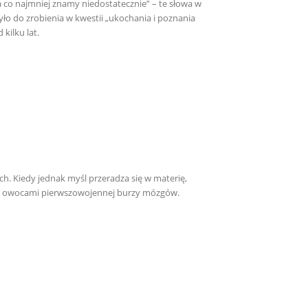
 co najmniej znamy niedostatecznie” – te słowa w
yło do zrobienia w kwestii „ukochania i poznania
 kilku lat.
h. Kiedy jednak myśl przeradza się w materię,
ami, owocami pierwszowojennej burzy mózgów.