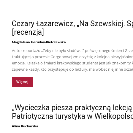
Cezary Łazarewicz, „Na Szewskiej. S
[recenzja]
Magdalena Heruday-Kiełczewska
Autor reportażu „Żeby nie było śladów…” poświęconego śmierci Grz
traktującej o procesie Gorgonowej zmierzył się z kolejną niewyjaśnio
emocje. Książka o śmierci krakowskiego studenta jest jak znakomity k
zapewne każdy, kto przystępuje do lektury, ma wobec niej inne ocze
Więcej
„Wycieczka piesza praktyczną lekcją 
Patriotyczna turystyka w Wielkopolsc
Alina Kucharska