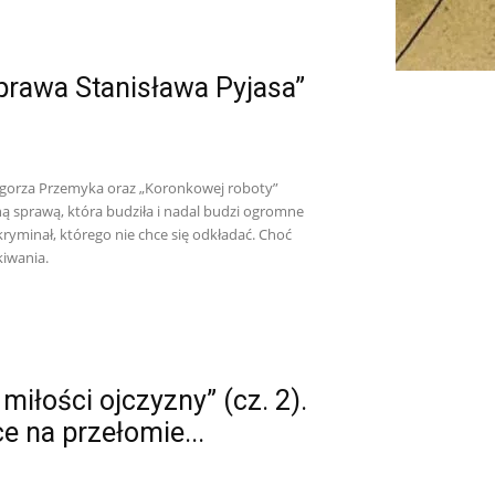
prawa Stanisława Pyjasa”
egorza Przemyka oraz „Koronkowej roboty”
ną sprawą, która budziła i nadal budzi ogromne
ryminał, którego nie chce się odkładać. Choć
kiwania.
miłości ojczyzny” (cz. 2).
e na przełomie...