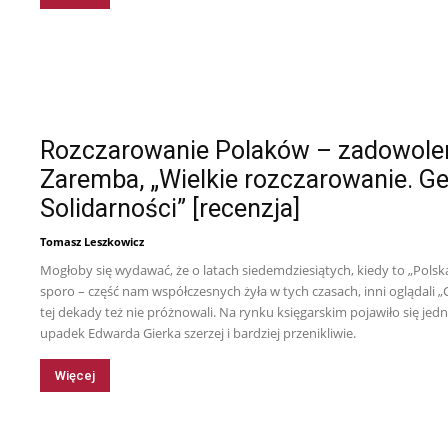
Rozczarowanie Polaków – zadowoleni
Zaremba, „Wielkie rozczarowanie. Ge
Solidarności” [recenzja]
Tomasz Leszkowicz
Mogłoby się wydawać, że o latach siedemdziesiątych, kiedy to „Polska r
sporo – część nam współczesnych żyła w tych czasach, inni oglądali „C
tej dekady też nie próżnowali. Na rynku księgarskim pojawiło się jed
upadek Edwarda Gierka szerzej i bardziej przenikliwie.
Więcej