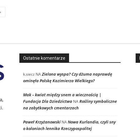
Ostatnie komentarze
Zielona wyspa? Czy dżuma naprawdę
k.siecz
NA
ominęła Polskę Kazimierza Wielkiego?
i
Mak – kwiat między snem a wiecznością |
a,
Fundacja Dla Dziedzictwa
Rośliny symboliczne
NA
i.
na zabytkowych cmentarzach
Paweł Krzyżanowski
Nowa Kurlandia, czyli sny
NA
o koloniach lennika Rzeczypospolitej