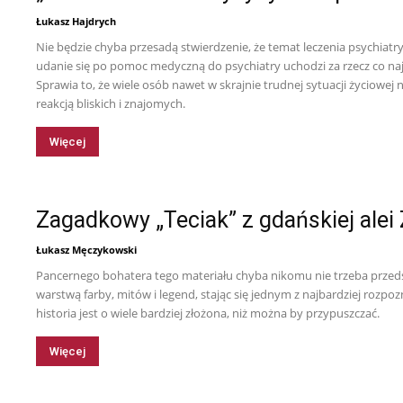
Łukasz Hajdrych
Nie będzie chyba przesadą stwierdzenie, że temat leczenia psychiat
udanie się po pomoc medyczną do psychiatry uchodzi za rzecz co naj
Sprawia to, że wiele osób nawet w skrajnie trudnej sytuacji życiowej 
reakcją bliskich i znajomych.
Więcej
Zagadkowy „Teciak” z gdańskiej alei
Łukasz Męczykowski
Pancernego bohatera tego materiału chyba nikomu nie trzeba przedst
warstwą farby, mitów i legend, stając się jednym z najbardziej rozp
historia jest o wiele bardziej złożona, niż można by przypuszczać.
Więcej