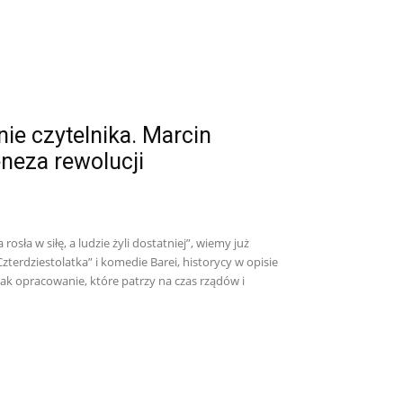
e czytelnika. Marcin
neza rewolucji
osła w siłę, a ludzie żyli dostatniej”, wiemy już
zterdziestolatka” i komedie Barei, historycy w opisie
nak opracowanie, które patrzy na czas rządów i