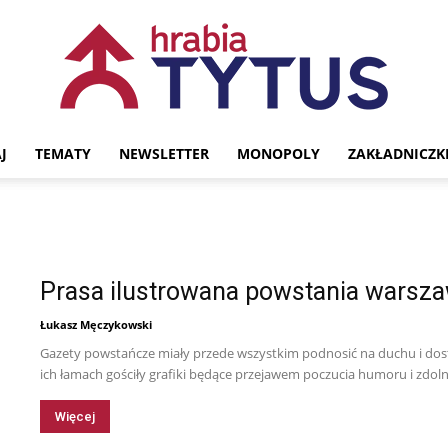
J
TEMATY
NEWSLETTER
MONOPOLY
ZAKŁADNICZK
Portal
Prasa ilustrowana powstania warsz
historyczny
Łukasz Męczykowski
Gazety powstańcze miały przede wszystkim podnosić na duchu i do
ich łamach gościły grafiki będące przejawem poczucia humoru i zdoln
Więcej
Hrabia