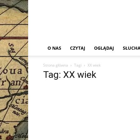
O NAS
CZYTAJ
OGLĄDAJ
SŁUCHA
Strona główna
Tagi
XX wiek
Tag: XX wiek